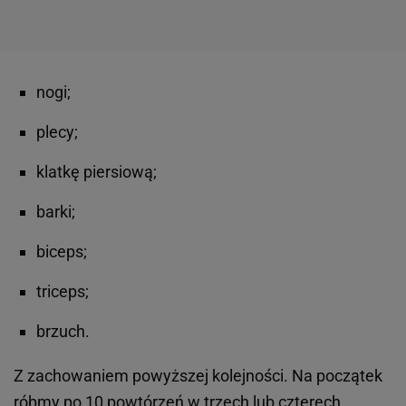
nogi;
plecy;
klatkę piersiową;
barki;
biceps;
triceps;
brzuch.
Z zachowaniem powyższej kolejności. Na początek
róbmy po 10 powtórzeń w trzech lub czterech