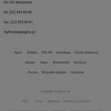
00-732 Warszawa
tel. (22) 555 60 00
fax. (22) 555 60 01
myfitness@agora.pl
Sport
Dziecko
TOK FM
Horoskopy
Gazeta Wyborcza
Zakupy
Haps
Wiadomości
Gazeta.pl
Poczta
Wszystkie artykuły
Facebook
Copyright © Agora SA
RSS
O Nas
Reklama
Polityka prywatności