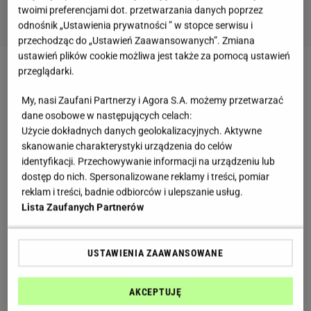
twoimi preferencjami dot. przetwarzania danych poprzez
odnośnik „Ustawienia prywatności ” w stopce serwisu i
przechodząc do „Ustawień Zaawansowanych”. Zmiana
ustawień plików cookie możliwa jest także za pomocą ustawień
przeglądarki.
Trening siłowy dla początkujących - podstawowe
informacje
My, nasi Zaufani Partnerzy i Agora S.A. możemy przetwarzać
dane osobowe w następujących celach:
Użycie dokładnych danych geolokalizacyjnych. Aktywne
Wiele kobiet myśląc o ćwiczeniach siłowych ma
skanowanie charakterystyki urządzenia do celów
wizję mocno napakowanej, i mało kobiecej, sylwetki.
identyfikacji. Przechowywanie informacji na urządzeniu lub
Nic bardziej mylnego! Nie każdy trening siłowy
dostęp do nich. Spersonalizowane reklamy i treści, pomiar
reklam i treści, badnie odbiorców i ulepszanie usług.
kończy się takimi, dość drastycznymi, zmianami w
Lista Zaufanych Partnerów
wyglądzie. Dobrze dopasowane ciężary przysłużą
się naszej kondycji i wzmocnią
mięśnie
, jednak bez
USTAWIENIA ZAAWANSOWANE
nadawania nam męskiej sylwetki. Przy regularnych
treningach możemy zauważyć zmianę i przybranie
AKCEPTUJĘ
na wadze, jednak jest to całkowicie normalne; nasze