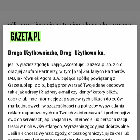
Jeśli decydujesz się na trening siłowy, ale nie wiesz,
od czego zacząć, te porady pomogą w
efektywniejszym korzystaniu z treningów i
Droga Użytkowniczko, Drogi Użytkowniku,
odpowiednim przygotowaniem się do zajęć.
Regularne ćwiczenia siłowe pomagają na dłużej
jeśli wyrazisz zgodę klikając „Akceptuję”, Gazeta.pl sp. z o.o.
zachować świetną kondycję. Co warto wiedzieć
oraz jej Zaufani Partnerzy, w tym [
676
] Zaufanych Partnerów
IAB, jak również Agora S.A. będąca spółką powiązaną z
przed rozpoczęciem?
Gazeta.pl sp. z o.o., będą przetwarzać Twoje dane osobowe
takie jak adresy IP, adresy e-mail czy identyfikatory plików
cookie lub inne informacje zapisane w tych plikach do celów
marketingowych, w szczególności na potrzeby wyświetlania
reklam dopasowanych do Twoich zainteresowań i preferencji w
swoich serwisach, aplikacjach i w Internecie lub personalizacji
treści w nich wyświetlanych. Wyrażenie zgody jest dobrowolne.
Jeśli nie chcesz wyrazić zgody, chcesz ograniczyć jej zakres lub
chcesz wycofać zgodę uprzednio udzieloną przejdź do