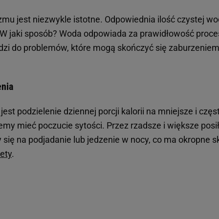
u jest niezwykle istotne. Odpowiednia ilość czystej w
. W jaki sposób? Woda odpowiada za prawidłowość proc
adzi do problemów, które mogą skończyć się zaburzenie
enia
t podzielenie dziennej porcji kalorii na mniejsze i częs
emy mieć poczucie sytości. Przez rzadsze i większe posił
y się na podjadanie lub jedzenie w nocy, co ma okropne s
iety
.