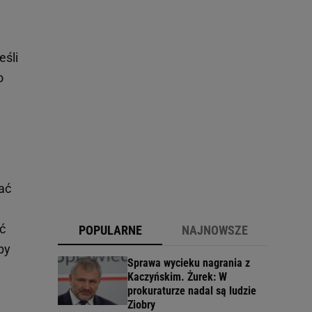
eśli
o
ać
ć
POPULARNE
NAJNOWSZE
py
Sprawa wycieku nagrania z
Kaczyńskim. Żurek: W
prokuraturze nadal są ludzie
Ziobry