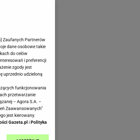
6
] Zaufanych Partnerów
woje dane osobowe takie
likach do celów
teresowań i preferencji
ażenie zgody jest
dę uprzednio udzieloną
yczących funkcjonowania
kach przetwarzanie
ązanej – Agora S.A. –
awień Zaawansowanych”
go jest kierowany.
ości Gazeta.pl
i
Polityka