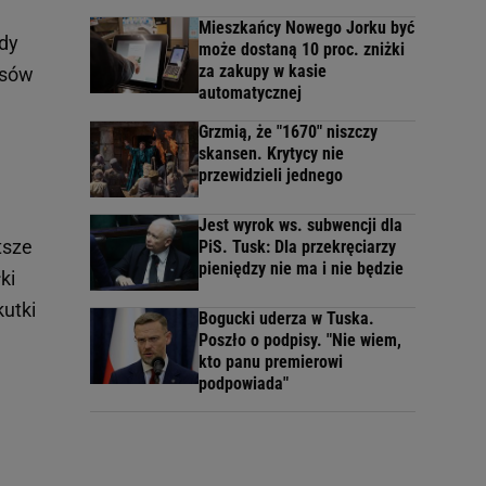
Mieszkańcy Nowego Jorku być
ody
może dostaną 10 proc. zniżki
za zakupy w kasie
esów
automatycznej
m
Grzmią, że "1670" niszczy
skansen. Krytycy nie
przewidzieli jednego
Jest wyrok ws. subwencji dla
tsze
PiS. Tusk: Dla przekręciarzy
pieniędzy nie ma i nie będzie
ki
kutki
Bogucki uderza w Tuska.
Poszło o podpisy. "Nie wiem,
kto panu premierowi
podpowiada"