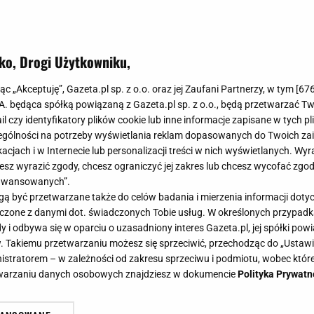
ko, Drogi Użytkowniku,
jąc „Akceptuję”, Gazeta.pl sp. z o.o. oraz jej Zaufani Partnerzy, w tym [
67
.A. będąca spółką powiązaną z Gazeta.pl sp. z o.o., będą przetwarzać T
ail czy identyfikatory plików cookie lub inne informacje zapisane w tych p
gólności na potrzeby wyświetlania reklam dopasowanych do Twoich zain
acjach i w Internecie lub personalizacji treści w nich wyświetlanych. Wyr
cesz wyrazić zgody, chcesz ograniczyć jej zakres lub chcesz wycofać zgo
aawansowanych”.
 być przetwarzane także do celów badania i mierzenia informacji dot
 łączone z danymi dot. świadczonych Tobie usług. W określonych przypad
i odbywa się w oparciu o uzasadniony interes Gazeta.pl, jej spółki powi
. Takiemu przetwarzaniu możesz się sprzeciwić, przechodząc do „Ust
nistratorem – w zależności od zakresu sprzeciwu i podmiotu, wobec które
etwarzaniu danych osobowych znajdziesz w dokumencie
Polityka Prywatn
ę z brzucha? Te błędy często