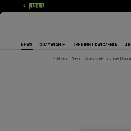
WIADOMOŚCI
NEXT
SPORT
PLOTEK
D
NEWS
ODŻYWIANIE
TRENING I ĆWICZENIA
JA
Myfitness
News
Cztery błędy na diecie, które