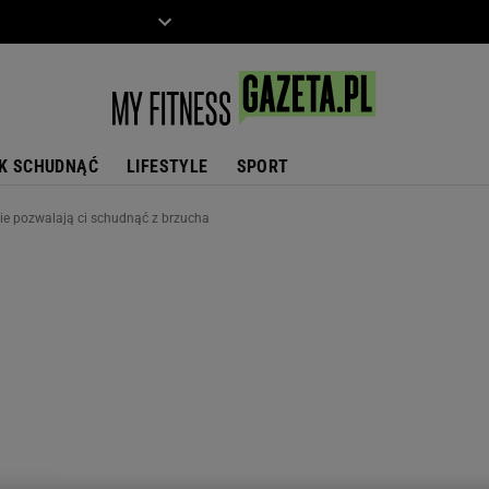
ZIECKO
MOTO
K SCHUDNĄĆ
LIFESTYLE
SPORT
 nie pozwalają ci schudnąć z brzucha