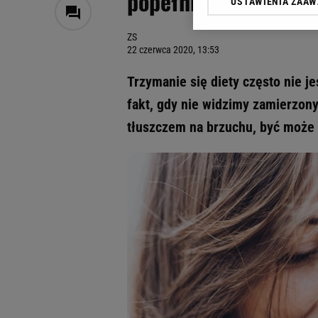
popełniamy na dieci
USTAWIENIA ZAA
Klikając „Akceptuję” wyra
Zaufanych Partnerów i A
ZS
dotyczące plików cookie,
22 czerwca 2020, 13:53
odnośnik „Ustawienia pr
plików cookie możliwa je
Trzymanie się diety często nie 
My, nasi Zaufani Partne
fakt, gdy nie widzimy zamierzon
Użycie dokładnych danych
tłuszczem na brzuchu, być może 
Przechowywanie informacji
badnie odbiorców i uleps