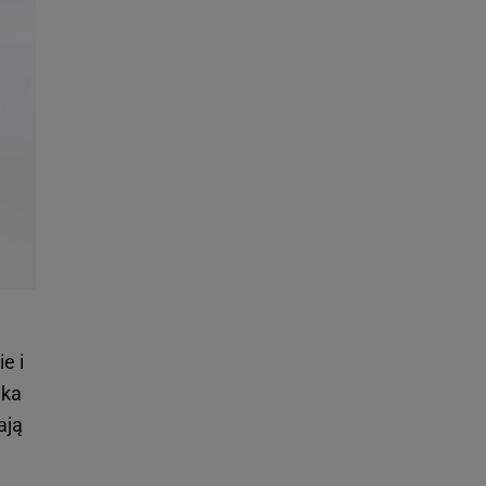
e i
nka
ają