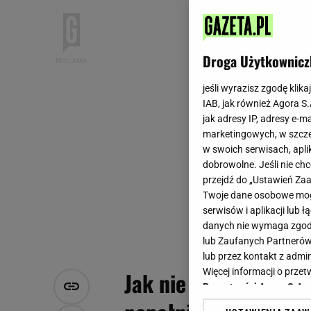
Droga Użytkownicz
jeśli wyrazisz zgodę klika
IAB, jak również Agora S
jak adresy IP, adresy e-m
marketingowych, w szcze
w swoich serwisach, aplik
dobrowolne. Jeśli nie ch
przejdź do „Ustawień Z
Twoje dane osobowe mogą
serwisów i aplikacji lub
danych nie wymaga zgody 
lub Zaufanych Partnerów
lub przez kontakt z admi
Więcej informacji o prz
Jak nie odchudzać si
Prywatności Agora S.A.