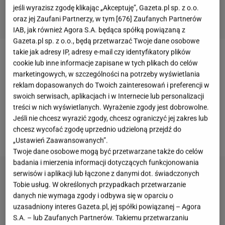
jeśli wyrazisz zgodę klikając „Akceptuję”, Gazeta.pl sp. z o.o.
oraz jej Zaufani Partnerzy, w tym [
676
] Zaufanych Partnerów
IAB, jak również Agora S.A. będąca spółką powiązaną z
Gazeta.pl sp. z o.o., będą przetwarzać Twoje dane osobowe
takie jak adresy IP, adresy e-mail czy identyfikatory plików
Utrzymanie formy jest bardzo ważne zarówno dla
cookie lub inne informacje zapisane w tych plikach do celów
marketingowych, w szczególności na potrzeby wyświetlania
Jennifer Lopez,
jak i
Alexa Rodrigueza
. Para uwielbia
reklam dopasowanych do Twoich zainteresowań i preferencji w
wspólne
treningi
- wzajemna motywacja i lekka
swoich serwisach, aplikacjach i w Internecie lub personalizacji
rywalizacja dodaje im skrzydeł. Alex udostępnił na
treści w nich wyświetlanych. Wyrażenie zgody jest dobrowolne.
Jeśli nie chcesz wyrazić zgody, chcesz ograniczyć jej zakres lub
Instagramie nagranie ze wspólnych ćwiczeń pary
chcesz wycofać zgodę uprzednio udzieloną przejdź do
oraz córek Rodrigueza.
„Ustawień Zaawansowanych”.
Twoje dane osobowe mogą być przetwarzane także do celów
badania i mierzenia informacji dotyczących funkcjonowania
serwisów i aplikacji lub łączone z danymi dot. świadczonych
Tobie usług. W określonych przypadkach przetwarzanie
danych nie wymaga zgody i odbywa się w oparciu o
uzasadniony interes Gazeta.pl, jej spółki powiązanej – Agora
S.A. – lub Zaufanych Partnerów. Takiemu przetwarzaniu