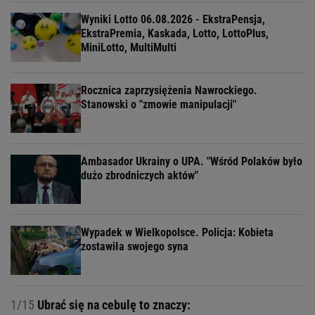
Wyniki Lotto 06.08.2026 - EkstraPensja,
EkstraPremia, Kaskada, Lotto, LottoPlus,
MiniLotto, MultiMulti
Rocznica zaprzysiężenia Nawrockiego.
Stanowski o "zmowie manipulacji"
Ambasador Ukrainy o UPA. "Wśród Polaków było
dużo zbrodniczych aktów"
Wypadek w Wielkopolsce. Policja: Kobieta
zostawiła swojego syna
1/15
Ubrać się na cebulę to znaczy: