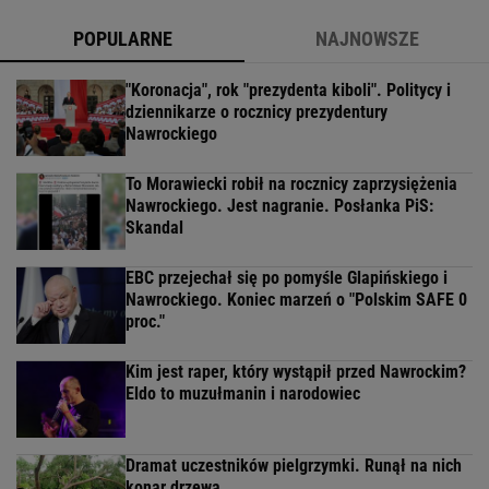
POPULARNE
NAJNOWSZE
"Koronacja", rok "prezydenta kiboli". Politycy i
dziennikarze o rocznicy prezydentury
Nawrockiego
To Morawiecki robił na rocznicy zaprzysiężenia
Nawrockiego. Jest nagranie. Posłanka PiS:
Skandal
EBC przejechał się po pomyśle Glapińskiego i
Nawrockiego. Koniec marzeń o "Polskim SAFE 0
proc."
Kim jest raper, który wystąpił przed Nawrockim?
Eldo to muzułmanin i narodowiec
Dramat uczestników pielgrzymki. Runął na nich
konar drzewa