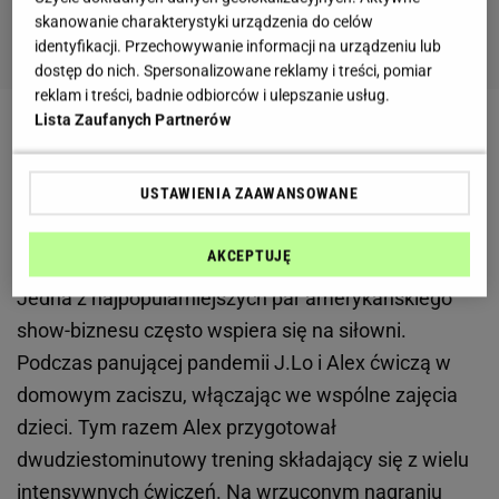
skanowanie charakterystyki urządzenia do celów
identyfikacji. Przechowywanie informacji na urządzeniu lub
dostęp do nich. Spersonalizowane reklamy i treści, pomiar
reklam i treści, badnie odbiorców i ulepszanie usług.
Lista Zaufanych Partnerów
USTAWIENIA ZAAWANSOWANE
Jennifer Lopez i Alex Rodriguez nie zapominają o
treningach
AKCEPTUJĘ
Jedna z najpopularniejszych par amerykańskiego
show-biznesu często wspiera się na siłowni.
Podczas panującej pandemii J.Lo i Alex ćwiczą w
domowym zaciszu, włączając we wspólne zajęcia
dzieci. Tym razem Alex przygotował
dwudziestominutowy trening składający się z wielu
intensywnych
ćwiczeń
. Na wrzuconym nagraniu