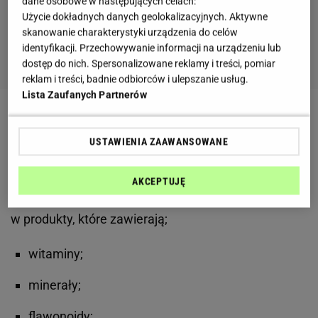
dane osobowe w następujących celach:
Użycie dokładnych danych geolokalizacyjnych. Aktywne
skanowanie charakterystyki urządzenia do celów
identyfikacji. Przechowywanie informacji na urządzeniu lub
dostęp do nich. Spersonalizowane reklamy i treści, pomiar
reklam i treści, badnie odbiorców i ulepszanie usług.
Lista Zaufanych Partnerów
Dieta okinawska - na czym polega?
USTAWIENIA ZAAWANSOWANE
Okinawski model
diety
skupia się na niskiej gęstości
energetycznej, przy jednoczesnej wysokiej gęstości
AKCEPTUJĘ
odżywczej spożywanych posiłków. Dieta jest bogata
w produkty, które zawierają;
witaminy;
minerały;
flawonoidy;