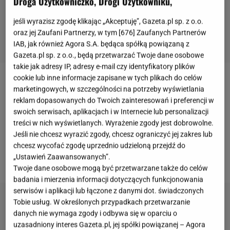
Droga Użytkowniczko, Drogi Użytkowniku,
jeśli wyrazisz zgodę klikając „Akceptuję”, Gazeta.pl sp. z o.o.
oraz jej Zaufani Partnerzy, w tym [
676
] Zaufanych Partnerów
IAB, jak również Agora S.A. będąca spółką powiązaną z
Gazeta.pl sp. z o.o., będą przetwarzać Twoje dane osobowe
takie jak adresy IP, adresy e-mail czy identyfikatory plików
cookie lub inne informacje zapisane w tych plikach do celów
Nasz sposób odżywiania odgrywa niesamowicie
marketingowych, w szczególności na potrzeby wyświetlania
ważną rolę w tym, w jakim tempie nasze ciało
reklam dopasowanych do Twoich zainteresowań i preferencji w
swoich serwisach, aplikacjach i w Internecie lub personalizacji
będzie się starzeć. Poza takimi czynnikami, jak
treści w nich wyświetlanych. Wyrażenie zgody jest dobrowolne.
środowisko, odpowiednia ilość ruchu oraz
Jeśli nie chcesz wyrazić zgody, chcesz ograniczyć jej zakres lub
predyspozycje genetyczne,
dieta
może przyspieszyć
chcesz wycofać zgodę uprzednio udzieloną przejdź do
„Ustawień Zaawansowanych”.
lub spowolnić starzenie się naszych komórek.
Twoje dane osobowe mogą być przetwarzane także do celów
badania i mierzenia informacji dotyczących funkcjonowania
serwisów i aplikacji lub łączone z danymi dot. świadczonych
Tobie usług. W określonych przypadkach przetwarzanie
danych nie wymaga zgody i odbywa się w oparciu o
uzasadniony interes Gazeta.pl, jej spółki powiązanej – Agora