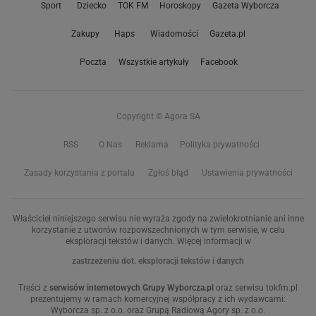
Sport
Dziecko
TOK FM
Horoskopy
Gazeta Wyborcza
Zakupy
Haps
Wiadomości
Gazeta.pl
Poczta
Wszystkie artykuły
Facebook
Copyright © Agora SA
RSS
O Nas
Reklama
Polityka prywatności
Zasady korzystania z portalu
Zgłoś błąd
Ustawienia prywatności
Właściciel niniejszego serwisu nie wyraża zgody na zwielokrotnianie ani inne
korzystanie z utworów rozpowszechnionych w tym serwisie, w celu
eksploracji tekstów i danych. Więcej informacji w
zastrzeżeniu dot. eksploracji tekstów i danych
Treści z
serwisów internetowych Grupy Wyborcza.pl
oraz serwisu tokfm.pl
prezentujemy w ramach komercyjnej współpracy z ich wydawcami:
Wyborcza sp. z o.o. oraz Grupą Radiową Agory sp. z o.o.