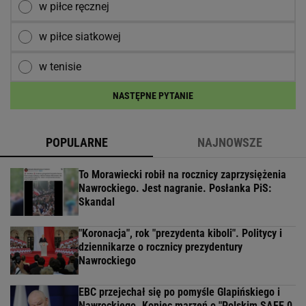
w piłce ręcznej
w piłce siatkowej
w tenisie
NASTĘPNE PYTANIE
POPULARNE
NAJNOWSZE
To Morawiecki robił na rocznicy zaprzysiężenia
Nawrockiego. Jest nagranie. Posłanka PiS:
Skandal
"Koronacja", rok "prezydenta kiboli". Politycy i
dziennikarze o rocznicy prezydentury
Nawrockiego
EBC przejechał się po pomyśle Glapińskiego i
Nawrockiego. Koniec marzeń o "Polskim SAFE 0