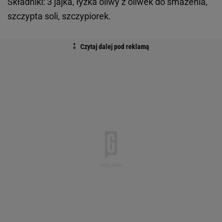
Składniki: 3 jajka, łyżka oliwy z oliwek do smażenia,
szczypta soli, szczypiorek.