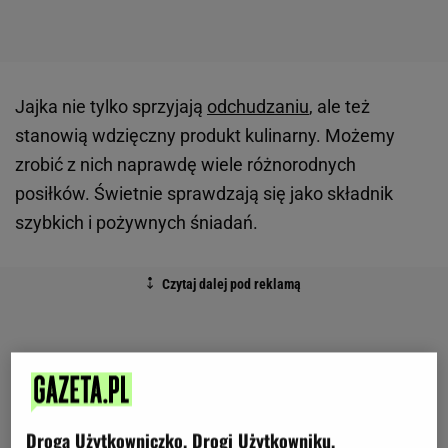
Jajka nie tylko sprzyjają
odchudzaniu
, ale też
stanowią wdzięczny produkt kulinarny. Możemy
zrobić z nich naprawdę wiele różnorodnych
posiłków. Świetnie sprawdzają się jako składnik
szybkich i pożywnych śniadań.
Droga Użytkowniczko, Drogi Użytkowniku,