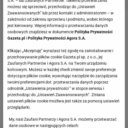
S.A. – lub Zaufanych Partnerów. Takiemu przetwarzaniu
możesz się sprzeciwić, przechodząc do „Ustawień
Zaawansowanych” lub przez kontakt z administratorem – w
zależności od zakresu sprzeciwu i podmiotu, wobec którego
Wielkanocne śniadanie - szakszuka
jest kierowany. Więcej informacji o przetwarzaniu danych
osobowych znajdziesz w dokumencie
Polityka Prywatności
Składniki: 2 jajka, puszka
pomidorów
, oliwa do
Gazeta.pl
i
Polityka Prywatności Agora S.A.
smażenia, pół cebuli, ząbek czosnku, pół papryki, sól,
Klikając „Akceptuję” wyrażasz też zgodę na zainstalowanie i
pieprz, kminek, pół ostrej papryczki.
przechowywanie plików cookie Gazeta.pl sp. z o.o., jej
Zaufanych Partnerów i Agora S.A. na Twoim urządzeniu
Przygotowanie: Cebulę, paprykę, ostrą papryczkę i
końcowym. Możesz w każdej chwili zmienić swoje preferencje
dotyczące plików cookie, wywołując narzędzie do zarządzania
czosnek pokrój na drobno i podsmaż przez chwilę na
twoimi preferencjami dot. przetwarzania danych poprzez
rozgrzanym tłuszczu. Dodaj pomidory. Dopraw do
odnośnik „Ustawienia prywatności ” w stopce serwisu i
smaku solą, pieprzem i kminkiem. Zrób dwa
przechodząc do „Ustawień Zaawansowanych”. Zmiana
wgłębienia i wbij w nie jajka. Duś pod przykryciem.
ustawień plików cookie możliwa jest także za pomocą ustawień
przeglądarki.
Podawaj z pieczywem pełnoziarnistym.
My, nasi Zaufani Partnerzy i Agora S.A. możemy przetwarzać
dane osobowe w następujących celach: