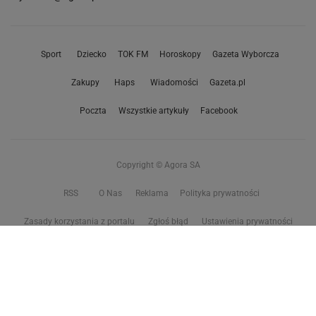
Sport
Dziecko
TOK FM
Horoskopy
Gazeta Wyborcza
Zakupy
Haps
Wiadomości
Gazeta.pl
Poczta
Wszystkie artykuły
Facebook
Copyright © Agora SA
RSS
O Nas
Reklama
Polityka prywatności
Zasady korzystania z portalu
Zgłoś błąd
Ustawienia prywatności
Właściciel niniejszego serwisu nie wyraża zgody na zwielokrotnianie ani inne
korzystanie z utworów rozpowszechnionych w tym serwisie, w celu
eksploracji tekstów i danych. Więcej informacji w
zastrzeżeniu dot. eksploracji tekstów i danych