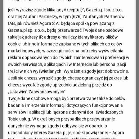
jeśli wyrazisz zgodę klikając „Akceptuję”, Gazeta.pl sp. z o.o.
oraz jej Zaufani Partnerzy, w tym [
676
] Zaufanych Partnerów
IAB, jak również Agora S.A. będąca spółką powiązaną z
Gazeta.pl sp. z o.o., będą przetwarzać Twoje dane osobowe
takie jak adresy IP, adresy e-mail czy identyfikatory plików
cookie lub inne informacje zapisane w tych plikach do celów
marketingowych, w szczególności na potrzeby wyświetlania
reklam dopasowanych do Twoich zainteresowań i preferencji w
swoich serwisach, aplikacjach i w Internecie lub personalizacji
treści w nich wyświetlanych. Wyrażenie zgody jest dobrowolne.
Jeśli nie chcesz wyrazić zgody, chcesz ograniczyć jej zakres lub
chcesz wycofać zgodę uprzednio udzieloną przejdź do
„Ustawień Zaawansowanych”.
Twoje dane osobowe mogą być przetwarzane także do celów
badania i mierzenia informacji dotyczących funkcjonowania
serwisów i aplikacji lub łączone z danymi dot. świadczonych
Tobie usług. W określonych przypadkach przetwarzanie
danych nie wymaga zgody i odbywa się w oparciu o
uzasadniony interes Gazeta.pl, jej spółki powiązanej – Agora