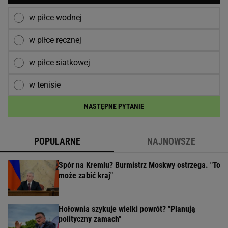
w piłce wodnej
w piłce ręcznej
w piłce siatkowej
w tenisie
NASTĘPNE PYTANIE
POPULARNE
NAJNOWSZE
Spór na Kremlu? Burmistrz Moskwy ostrzega. "To
może zabić kraj"
Hołownia szykuje wielki powrót? "Planują
polityczny zamach"