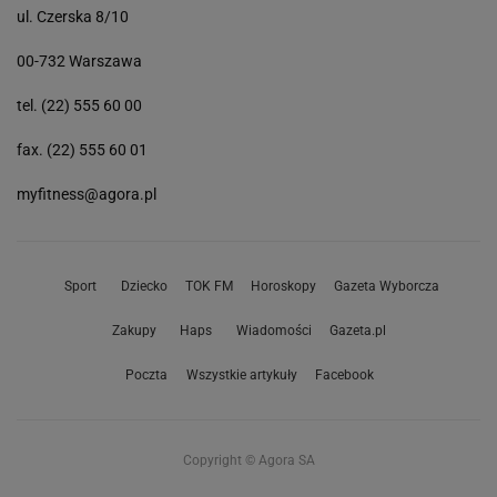
ul. Czerska 8/10
00-732 Warszawa
tel. (22) 555 60 00
fax. (22) 555 60 01
myfitness@agora.pl
Sport
Dziecko
TOK FM
Horoskopy
Gazeta Wyborcza
Zakupy
Haps
Wiadomości
Gazeta.pl
Poczta
Wszystkie artykuły
Facebook
Copyright © Agora SA