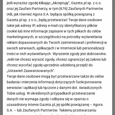
jeśli wyrazisz zgodę klikając „Akceptuję”, Gazeta.pl sp. z o.o.
oraz jej Zaufani Partnerzy, w tym [
676
] Zaufanych Partnerów
IAB, jak również Agora S.A. będąca spółką powiązaną z
Przez obowiązujące zasady bezpieczeństwa
Gazeta.pl sp. z o.o., będą przetwarzać Twoje dane osobowe
takie jak adresy IP, adresy e-mail czy identyfikatory plików
wszyscy
musimy
się zmierzyć z domowym
cookie lub inne informacje zapisane w tych plikach do celów
gotowaniem. W naszych głowach pojawiają się
marketingowych, w szczególności na potrzeby wyświetlania
myśli, w jaki sposób dbać o higienę w
kuchni
,
reklam dopasowanych do Twoich zainteresowań i preferencji w
swoich serwisach, aplikacjach i w Internecie lub personalizacji
podczas zagrożenia koronawirusem?
treści w nich wyświetlanych. Wyrażenie zgody jest dobrowolne.
Jeśli nie chcesz wyrazić zgody, chcesz ograniczyć jej zakres lub
chcesz wycofać zgodę uprzednio udzieloną przejdź do
„Ustawień Zaawansowanych”.
Twoje dane osobowe mogą być przetwarzane także do celów
badania i mierzenia informacji dotyczących funkcjonowania
serwisów i aplikacji lub łączone z danymi dot. świadczonych
Tobie usług. W określonych przypadkach przetwarzanie
danych nie wymaga zgody i odbywa się w oparciu o
uzasadniony interes Gazeta.pl, jej spółki powiązanej – Agora
S.A. – lub Zaufanych Partnerów. Takiemu przetwarzaniu