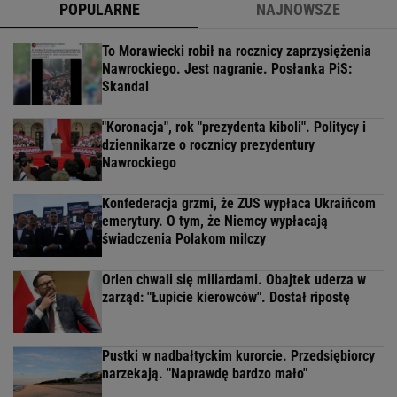
POPULARNE
NAJNOWSZE
To Morawiecki robił na rocznicy zaprzysiężenia
Nawrockiego. Jest nagranie. Posłanka PiS:
Skandal
"Koronacja", rok "prezydenta kiboli". Politycy i
dziennikarze o rocznicy prezydentury
Nawrockiego
Konfederacja grzmi, że ZUS wypłaca Ukraińcom
emerytury. O tym, że Niemcy wypłacają
świadczenia Polakom milczy
Orlen chwali się miliardami. Obajtek uderza w
zarząd: "Łupicie kierowców". Dostał ripostę
Pustki w nadbałtyckim kurorcie. Przedsiębiorcy
narzekają. "Naprawdę bardzo mało"