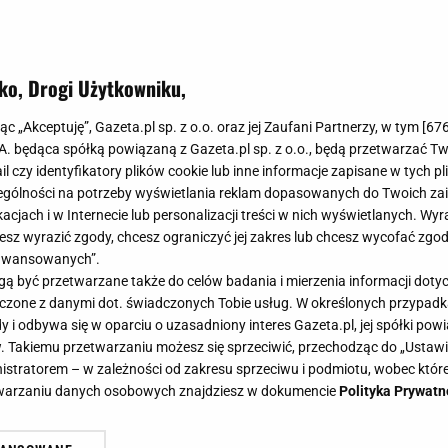
ko, Drogi Użytkowniku,
jąc „Akceptuję”, Gazeta.pl sp. z o.o. oraz jej Zaufani Partnerzy, w tym [
67
.A. będąca spółką powiązaną z Gazeta.pl sp. z o.o., będą przetwarzać T
ail czy identyfikatory plików cookie lub inne informacje zapisane w tych p
gólności na potrzeby wyświetlania reklam dopasowanych do Twoich zain
acjach i w Internecie lub personalizacji treści w nich wyświetlanych. Wyr
cesz wyrazić zgody, chcesz ograniczyć jej zakres lub chcesz wycofać zgo
aawansowanych”.
 być przetwarzane także do celów badania i mierzenia informacji dot
 łączone z danymi dot. świadczonych Tobie usług. W określonych przypad
i odbywa się w oparciu o uzasadniony interes Gazeta.pl, jej spółki powi
. Takiemu przetwarzaniu możesz się sprzeciwić, przechodząc do „Ust
nistratorem – w zależności od zakresu sprzeciwu i podmiotu, wobec które
etwarzaniu danych osobowych znajdziesz w dokumencie
Polityka Prywatn
kazała domowy trening na plecy. N