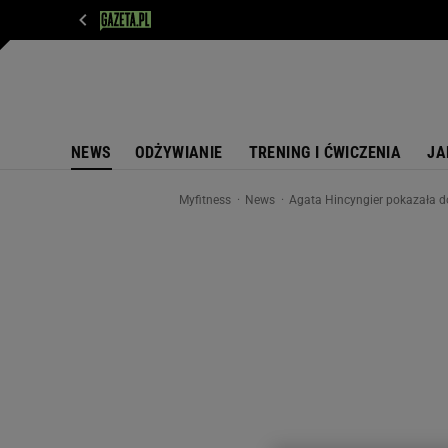
WIADOMOŚCI
NEXT
SPORT
PLOTEK
D
NEWS
ODŻYWIANIE
TRENING I ĆWICZENIA
JA
Myfitness
News
Agata Hincyngier pokazała do