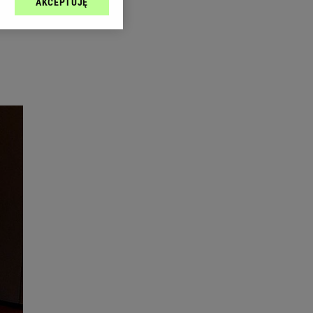
AKCEPTUJĘ
l sp. z o.o., jej
ić swoje preferencje
arzania danych poprzez
ych”. Zmiana ustawień
ach:
 celów identyfikacji.
omiar reklam i treści,