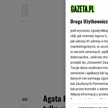
Droga Użytkownicz
jeśli wyrazisz zgodę klika
IAB, jak również Agora S
jak adresy IP, adresy e-m
marketingowych, w szcze
w swoich serwisach, aplik
dobrowolne. Jeśli nie ch
przejdź do „Ustawień Z
Twoje dane osobowe mogą
serwisów i aplikacji lub
danych nie wymaga zgody 
lub Zaufanych Partnerów
lub przez kontakt z admi
Więcej informacji o prz
Agata Hincyngier po
Prywatności Agora S.A.