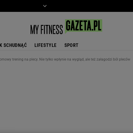
ZIECKO
MOTO
K SCHUDNĄĆ
LIFESTYLE
SPORT
mowy trening na plecy. Nie tylko wpłynie na wygląd, ale też załagodzi ból pleców