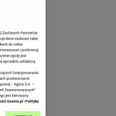
6
] Zaufanych Partnerów
woje dane osobowe takie
likach do celów
teresowań i preferencji
ażenie zgody jest
dę uprzednio udzieloną
yczących funkcjonowania
kach przetwarzanie
ązanej – Agora S.A. –
awień Zaawansowanych”
go jest kierowany.
ości Gazeta.pl
i
Polityka
ie