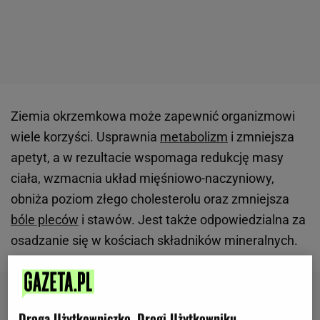
Ziemia okrzemkowa może zapewnić organizmowi
wiele korzyści. Usprawnia
metabolizm
i zmniejsza
apetyt, a w rezultacie wspomaga redukcję masy
ciała, wzmacnia układ mięśniowo-naczyniowy,
obniża poziom złego cholesterolu oraz zmniejsza
bóle pleców
i stawów. Jest także odpowiedzialna za
osadzanie się w kościach składników mineralnych.
Droga Użytkowniczko, Drogi Użytkowniku,