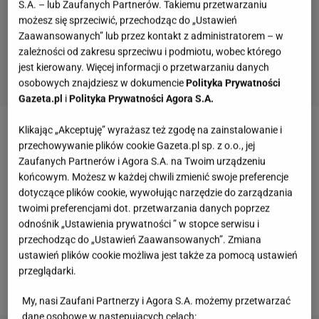
S.A. – lub Zaufanych Partnerów. Takiemu przetwarzaniu
możesz się sprzeciwić, przechodząc do „Ustawień
Zaawansowanych” lub przez kontakt z administratorem – w
zależności od zakresu sprzeciwu i podmiotu, wobec którego
jest kierowany. Więcej informacji o przetwarzaniu danych
osobowych znajdziesz w dokumencie
Polityka Prywatności
Gazeta.pl
i
Polityka Prywatności Agora S.A.
Klikając „Akceptuję” wyrażasz też zgodę na zainstalowanie i
Okrzemki mają też korzystny wpływ na nasz wygląd
przechowywanie plików cookie Gazeta.pl sp. z o.o., jej
- wspomagają wytwarzanie elastyny oraz kolagenu,
Zaufanych Partnerów i Agora S.A. na Twoim urządzeniu
końcowym. Możesz w każdej chwili zmienić swoje preferencje
spowalniają proces starzenia, poprawiają kondycję
dotyczące plików cookie, wywołując narzędzie do zarządzania
włosów i
paznokci
, wygładzają skórę, leczą trądzik,
twoimi preferencjami dot. przetwarzania danych poprzez
egzemę, oparzenia i odmrożenia. Pomagają również
odnośnik „Ustawienia prywatności ” w stopce serwisu i
przechodząc do „Ustawień Zaawansowanych”. Zmiana
dbać o higienę jamy ustnej - skutecznie walczą z
ustawień plików cookie możliwa jest także za pomocą ustawień
próchnicą oraz zapobiegają krwawieniu dziąseł,
przeglądarki.
redukują przykry zapach z ust.
My, nasi Zaufani Partnerzy i Agora S.A. możemy przetwarzać
dane osobowe w następujących celach: