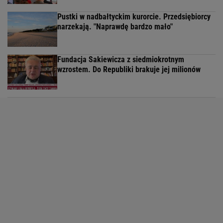
Pustki w nadbałtyckim kurorcie. Przedsiębiorcy
narzekają. "Naprawdę bardzo mało"
Fundacja Sakiewicza z siedmiokrotnym
wzrostem. Do Republiki brakuje jej milionów