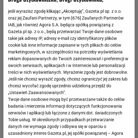
jeśli wyrazisz zgodę klikając „Akceptuję”, Gazeta.pl sp. z o.o.
oraz jej Zaufani Partnerzy, w tym [
676
] Zaufanych Partnerów
IAB, jak również Agora S.A. będąca spółką powiązaną z
Gazeta.pl sp. z o.o., będą przetwarzać Twoje dane osobowe
takie jak adresy IP, adresy e-mail czy identyfikatory plików
cookie lub inne informacje zapisane w tych plikach do celów
marketingowych, w szczególności na potrzeby wyświetlania
reklam dopasowanych do Twoich zainteresowań i preferencji w
swoich serwisach, aplikacjach i w Internecie lub personalizacji
treści w nich wyświetlanych. Wyrażenie zgody jest dobrowolne.
Jeśli nie chcesz wyrazić zgody, chcesz ograniczyć jej zakres lub
chcesz wycofać zgodę uprzednio udzieloną przejdź do
„Ustawień Zaawansowanych”.
Twoje dane osobowe mogą być przetwarzane także do celów
badania i mierzenia informacji dotyczących funkcjonowania
serwisów i aplikacji lub łączone z danymi dot. świadczonych
Tobie usług. W określonych przypadkach przetwarzanie
danych nie wymaga zgody i odbywa się w oparciu o
uzasadniony interes Gazeta.pl, jej spółki powiązanej – Agora