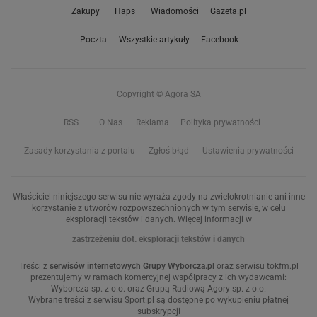
Zakupy
Haps
Wiadomości
Gazeta.pl
Poczta
Wszystkie artykuły
Facebook
Copyright © Agora SA
RSS
O Nas
Reklama
Polityka prywatności
Zasady korzystania z portalu
Zgłoś błąd
Ustawienia prywatności
Właściciel niniejszego serwisu nie wyraża zgody na zwielokrotnianie ani inne
korzystanie z utworów rozpowszechnionych w tym serwisie, w celu
eksploracji tekstów i danych. Więcej informacji w
zastrzeżeniu dot. eksploracji tekstów i danych
Treści z
serwisów internetowych Grupy Wyborcza.pl
oraz serwisu tokfm.pl
prezentujemy w ramach komercyjnej współpracy z ich wydawcami:
Wyborcza sp. z o.o. oraz Grupą Radiową Agory sp. z o.o.
Wybrane treści z serwisu Sport.pl są dostępne po wykupieniu płatnej
subskrypcji