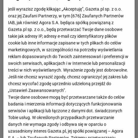
jeśli wyrazisz zgodę klikając „Akceptuję”, Gazeta.pl sp. z o.o.
oraz jej Zaufani Partnerzy, w tym [
676
] Zaufanych Partnerów
IAB, jak również Agora S.A. będąca spółką powiązaną z
Gazeta.pl sp. z o.o., będą przetwarzać Twoje dane osobowe
takie jak adresy IP, adresy e-mail czy identyfikatory plików
Karolina Pisarek
przyznała się, że ma problemy z
cookie lub inne informacje zapisane w tych plikach do celów
marketingowych, w szczególności na potrzeby wyświetlania
niedoczynnością tarczycy
. Dla modelki, która pracuje
reklam dopasowanych do Twoich zainteresowań i preferencji w
ciałem, może to brzmieć, jak wyrok - nad objawami
swoich serwisach, aplikacjach i w Internecie lub personalizacji
towarzyszącymi chorobie nie jest łatwo zapanować.
treści w nich wyświetlanych. Wyrażenie zgody jest dobrowolne.
Jeśli nie chcesz wyrazić zgody, chcesz ograniczyć jej zakres lub
W krótkim wywiadzie celebrytka postanowiła
chcesz wycofać zgodę uprzednio udzieloną przejdź do
zdradzić, jak sobie radzi na co dzień z
„Ustawień Zaawansowanych”.
dolegliwościami.
Twoje dane osobowe mogą być przetwarzane także do celów
badania i mierzenia informacji dotyczących funkcjonowania
serwisów i aplikacji lub łączone z danymi dot. świadczonych
Tobie usług. W określonych przypadkach przetwarzanie
danych nie wymaga zgody i odbywa się w oparciu o
uzasadniony interes Gazeta.pl, jej spółki powiązanej – Agora
S.A. – lub Zaufanych Partnerów. Takiemu przetwarzaniu