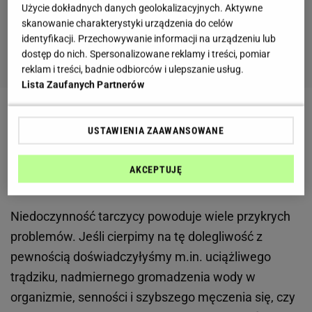
Użycie dokładnych danych geolokalizacyjnych. Aktywne
skanowanie charakterystyki urządzenia do celów
identyfikacji. Przechowywanie informacji na urządzeniu lub
dostęp do nich. Spersonalizowane reklamy i treści, pomiar
reklam i treści, badnie odbiorców i ulepszanie usług.
Lista Zaufanych Partnerów
Zobacz wideo
Karolina Pisarek o problemach z
USTAWIENIA ZAAWANSOWANE
niedoczynnością tarczycy
AKCEPTUJĘ
Karolina Pisarek o niedoczynności tarczycy
Niedoczynność tarczycy powoduje wiele przykrych
problemów. Jeśli cierpimy na tę dolegliwość z
pewnością doświadczyłyśmy m.in. uciążliwego
trądziku, nadmiernego gromadzenia wody w
organizmie, senności i szybszego męczenia się, czy