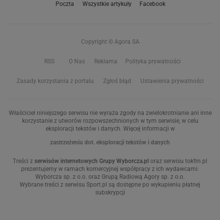
Poczta
Wszystkie artykuły
Facebook
Copyright © Agora SA
RSS
O Nas
Reklama
Polityka prywatności
Zasady korzystania z portalu
Zgłoś błąd
Ustawienia prywatności
Właściciel niniejszego serwisu nie wyraża zgody na zwielokrotnianie ani inne
korzystanie z utworów rozpowszechnionych w tym serwisie, w celu
eksploracji tekstów i danych. Więcej informacji w
zastrzeżeniu dot. eksploracji tekstów i danych
Treści z
serwisów internetowych Grupy Wyborcza.pl
oraz serwisu tokfm.pl
prezentujemy w ramach komercyjnej współpracy z ich wydawcami:
Wyborcza sp. z o.o. oraz Grupą Radiową Agory sp. z o.o.
Wybrane treści z serwisu Sport.pl są dostępne po wykupieniu płatnej
subskrypcji