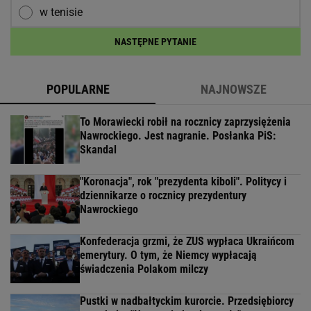
w tenisie
NASTĘPNE PYTANIE
POPULARNE
NAJNOWSZE
To Morawiecki robił na rocznicy zaprzysiężenia
Nawrockiego. Jest nagranie. Posłanka PiS:
Skandal
"Koronacja", rok "prezydenta kiboli". Politycy i
dziennikarze o rocznicy prezydentury
Nawrockiego
Konfederacja grzmi, że ZUS wypłaca Ukraińcom
emerytury. O tym, że Niemcy wypłacają
świadczenia Polakom milczy
Pustki w nadbałtyckim kurorcie. Przedsiębiorcy