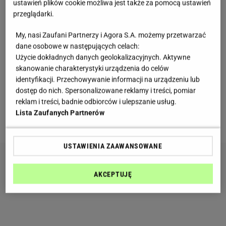
ustawień plików cookie możliwa jest także za pomocą ustawień
przeglądarki.
Posiłek przedtreningowy zapewni nam powolny,
stopniowy wzrost poziomu insuliny we krwi. Dzięki
My, nasi Zaufani Partnerzy i Agora S.A. możemy przetwarzać
temu uchroni nas przed nadmiernym zmęczeniem i
dane osobowe w następujących celach:
Użycie dokładnych danych geolokalizacyjnych. Aktywne
utratą koncentracji podczas treningi. Każdy posiłek
skanowanie charakterystyki urządzenia do celów
przedtreningowy musi więc dostarczać
energii
i
identyfikacji. Przechowywanie informacji na urządzeniu lub
dobrze dobranych składników. Jak powinien
dostęp do nich. Spersonalizowane reklamy i treści, pomiar
reklam i treści, badnie odbiorców i ulepszanie usług.
wyglądać? To zależy od wybranej przez nas
Lista Zaufanych Partnerów
aktywności oraz od pory treningu.
USTAWIENIA ZAAWANSOWANE
AKCEPTUJĘ