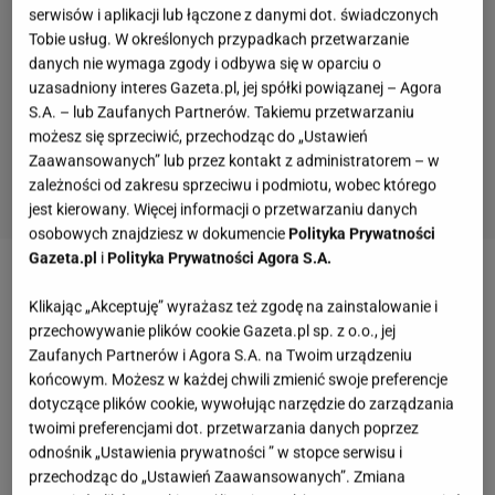
serwisów i aplikacji lub łączone z danymi dot. świadczonych
Tobie usług. W określonych przypadkach przetwarzanie
danych nie wymaga zgody i odbywa się w oparciu o
uzasadniony interes Gazeta.pl, jej spółki powiązanej – Agora
S.A. – lub Zaufanych Partnerów. Takiemu przetwarzaniu
możesz się sprzeciwić, przechodząc do „Ustawień
Zaawansowanych” lub przez kontakt z administratorem – w
zależności od zakresu sprzeciwu i podmiotu, wobec którego
jest kierowany. Więcej informacji o przetwarzaniu danych
osobowych znajdziesz w dokumencie
Polityka Prywatności
Gazeta.pl
i
Polityka Prywatności Agora S.A.
O ile posiłki potreningowe zazwyczaj chętnie
Klikając „Akceptuję” wyrażasz też zgodę na zainstalowanie i
spożywamy, o tyle z tymi przedtreningowymi mamy
przechowywanie plików cookie Gazeta.pl sp. z o.o., jej
problem. Uważamy, że skoro zjedliśmy tyle w ciągu
Zaufanych Partnerów i Agora S.A. na Twoim urządzeniu
końcowym. Możesz w każdej chwili zmienić swoje preferencje
dnia, to nie ma sensu jeść jeszcze przed samym
dotyczące plików cookie, wywołując narzędzie do zarządzania
posiłkiem. Niekiedy – szczególnie przed
treningiem
twoimi preferencjami dot. przetwarzania danych poprzez
porannym – w ogóle uważamy, że najlepiej działa na
odnośnik „Ustawienia prywatności ” w stopce serwisu i
przechodząc do „Ustawień Zaawansowanych”. Zmiana
nas trening na czczo. To bzdura!