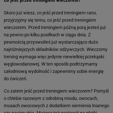
Co jeść przed treningiem wieczorem?
Skoro już wiesz, co jeść przed treningiem rano,
przyjrzyjmy się temu, co jeść przed treningiem
wieczorem. Przed treningiem późną porą jesteś już
na pewno po kilku posiłkach w ciągu dnia. Z
pewnością przyswoiłeś już wystarczająco dużo
najróżniejszych składników odżywczych. Wieczorny
trening wymaga więc jedynie niewielkiej przekąski
węglowodanowej. W ten sposób podtrzymamy
całodniową wydolność i zapewnimy sobie energię
do ćwiczeń.
Co zatem jeść przed treningiem wieczorem? Pomyśl
o chlebie razowym z odrobiną miodu, owocach,
musach owocowych z dodatkiem siemienia lnianego
czy nasion chia. Możesz też postawić na płatki