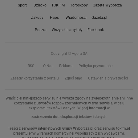
Sport
Dziecko
TOK FM
Horoskopy
Gazeta Wyborcza
Zakupy
Haps
Wiadomości
Gazeta.pl
Poczta
Wszystkie artykuły
Facebook
Copyright © Agora SA
RSS
O Nas
Reklama
Polityka prywatności
Zasady korzystania z portalu
Zgłoś błąd
Ustawienia prywatności
Właściciel niniejszego serwisu nie wyraża zgody na zwielokrotnianie ani inne
korzystanie z utworów rozpowszechnionych w tym serwisie, w celu
eksploracji tekstów i danych. Więcej informacji w
zastrzeżeniu dot. eksploracji tekstów i danych
Treści z
serwisów internetowych Grupy Wyborcza.pl
oraz serwisu tokfm.pl
prezentujemy w ramach komercyjnej współpracy z ich wydawcami: