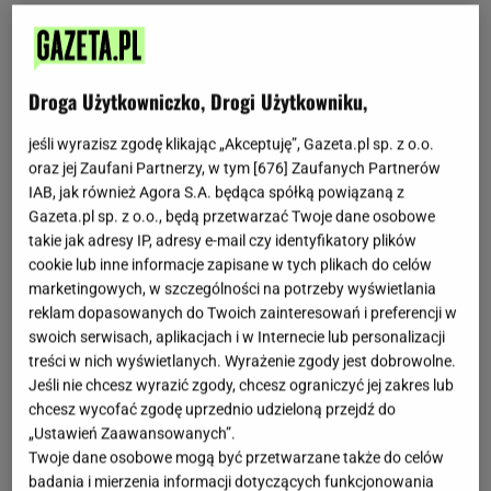
Droga Użytkowniczko, Drogi Użytkowniku,
jeśli wyrazisz zgodę klikając „Akceptuję”, Gazeta.pl sp. z o.o.
oraz jej Zaufani Partnerzy, w tym [
676
] Zaufanych Partnerów
IAB, jak również Agora S.A. będąca spółką powiązaną z
Gazeta.pl sp. z o.o., będą przetwarzać Twoje dane osobowe
takie jak adresy IP, adresy e-mail czy identyfikatory plików
cookie lub inne informacje zapisane w tych plikach do celów
marketingowych, w szczególności na potrzeby wyświetlania
reklam dopasowanych do Twoich zainteresowań i preferencji w
swoich serwisach, aplikacjach i w Internecie lub personalizacji
treści w nich wyświetlanych. Wyrażenie zgody jest dobrowolne.
Jeśli nie chcesz wyrazić zgody, chcesz ograniczyć jej zakres lub
chcesz wycofać zgodę uprzednio udzieloną przejdź do
„Ustawień Zaawansowanych”.
Twoje dane osobowe mogą być przetwarzane także do celów
badania i mierzenia informacji dotyczących funkcjonowania