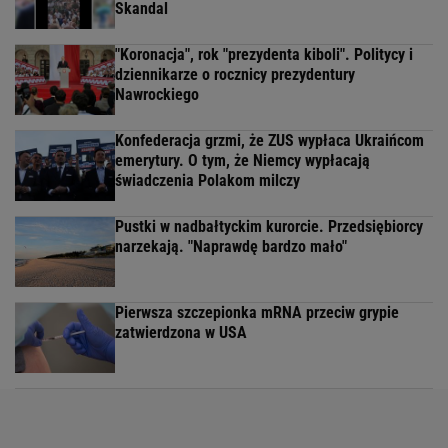
Skandal
"Koronacja", rok "prezydenta kiboli". Politycy i
dziennikarze o rocznicy prezydentury
Nawrockiego
Konfederacja grzmi, że ZUS wypłaca Ukraińcom
emerytury. O tym, że Niemcy wypłacają
świadczenia Polakom milczy
Pustki w nadbałtyckim kurorcie. Przedsiębiorcy
narzekają. "Naprawdę bardzo mało"
Pierwsza szczepionka mRNA przeciw grypie
zatwierdzona w USA