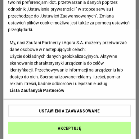
twoimi preferencjami dot. przetwarzania danych poprzez
odnośnik „Ustawienia prywatności ” w stopce serwisu i
przechodząc do „Ustawień Zaawansowanych”. Zmiana
ustawień plików cookie możliwa jest także za pomocą ustawień
przeglądarki.
Ewa Chodakowska szczerze o relacji z teściową
My, nasi Zaufani Partnerzy i Agora S.A. możemy przetwarzać
dane osobowe w następujących celach:
Użycie dokładnych danych geolokalizacyjnych. Aktywne
Ewa Chodakowska
opublikowała na Instagramie
skanowanie charakterystyki urządzenia do celów
szczery wpis na temat czasu spędzonego wspólnie
identyfikacji. Przechowywanie informacji na urządzeniu lub
ze swoją teściową.
Kobieta
, od początku swojego
dostęp do nich. Spersonalizowane reklamy i treści, pomiar
reklam i treści, badnie odbiorców i ulepszanie usług.
związku z Lefterisem, namawiała go do częstego
Lista Zaufanych Partnerów
utrzymywania kontaktu ze swoją matką. Choć
Chodakowska sama nie ma dzieci, wie, jak ważne
USTAWIENIA ZAAWANSOWANE
jest podtrzymanie relacji matka-syn.
AKCEPTUJĘ