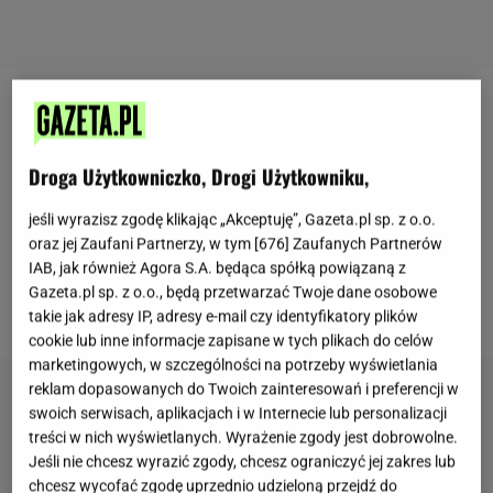
Ewa Chodakowska
zamieściła wzruszający post na
temat swojej relacji z teściową. Padło w nim kilka
Droga Użytkowniczko, Drogi Użytkowniku,
szczerych słów na temat miłości, przywiązania i
priorytetów. Otwarcie przyznała, że nigdy nie
jeśli wyrazisz zgodę klikając „Akceptuję”, Gazeta.pl sp. z o.o.
rywalizowała o miłość Lefterisa z jego matką.
oraz jej Zaufani Partnerzy, w tym [
676
] Zaufanych Partnerów
IAB, jak również Agora S.A. będąca spółką powiązaną z
Trenerka bardzo szanuje kobietę i wie, jak wiele
Gazeta.pl sp. z o.o., będą przetwarzać Twoje dane osobowe
poświęciła w trakcie wychowania
mężczyzny
.
takie jak adresy IP, adresy e-mail czy identyfikatory plików
cookie lub inne informacje zapisane w tych plikach do celów
marketingowych, w szczególności na potrzeby wyświetlania
reklam dopasowanych do Twoich zainteresowań i preferencji w
swoich serwisach, aplikacjach i w Internecie lub personalizacji
treści w nich wyświetlanych. Wyrażenie zgody jest dobrowolne.
Jeśli nie chcesz wyrazić zgody, chcesz ograniczyć jej zakres lub
chcesz wycofać zgodę uprzednio udzieloną przejdź do