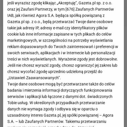
jeśli wyrazisz zgodę klikając „Akceptuję”, Gazeta.pl sp. z o.o.
oraz jej Zaufani Partnerzy, w tym [
676
] Zaufanych Partnerów
IAB, jak również Agora S.A. będąca spółką powiązaną z
Gazeta.pl sp. z o.o., będą przetwarzać Twoje dane osobowe
takie jak adresy IP, adresy e-mail czy identyfikatory plików
cookie lub inne informacje zapisane w tych plikach do celów
Ewa Chodakowska
poinformowała swoich
marketingowych, w szczególności na potrzeby wyświetlania
reklam dopasowanych do Twoich zainteresowań i preferencji w
obserwatorów, że wydaje nową książkę. Jest to
swoich serwisach, aplikacjach i w Internecie lub personalizacji
spore zaskoczenie dla fanów, ponieważ niedawno
treści w nich wyświetlanych. Wyrażenie zgody jest dobrowolne.
pojawiły się informacje, że znana
trenerka znacznie
Jeśli nie chcesz wyrazić zgody, chcesz ograniczyć jej zakres lub
chcesz wycofać zgodę uprzednio udzieloną przejdź do
ogranicza liczbę oferowanych obozów
„Ustawień Zaawansowanych”.
treningowych
. Nikt więc nie przypuszczał, że zdoła
Twoje dane osobowe mogą być przetwarzane także do celów
jeszcze zaskoczyć nowym projektem na koniec
badania i mierzenia informacji dotyczących funkcjonowania
roku. Co znajdziemy w książce?
serwisów i aplikacji lub łączone z danymi dot. świadczonych
Tobie usług. W określonych przypadkach przetwarzanie
danych nie wymaga zgody i odbywa się w oparciu o
uzasadniony interes Gazeta.pl, jej spółki powiązanej – Agora
S.A. – lub Zaufanych Partnerów. Takiemu przetwarzaniu