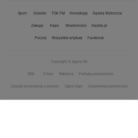
Sport
Dziecko
TOK FM
Horoskopy
Gazeta Wyborcza
Zakupy
Haps
Wiadomości
Gazeta.pl
Poczta
Wszystkie artykuły
Facebook
Copyright © Agora SA
RSS
O Nas
Reklama
Polityka prywatności
Zasady korzystania z portalu
Zgłoś błąd
Ustawienia prywatności
Właściciel niniejszego serwisu nie wyraża zgody na zwielokrotnianie ani inne
korzystanie z utworów rozpowszechnionych w tym serwisie, w celu
eksploracji tekstów i danych. Więcej informacji w
zastrzeżeniu dot. eksploracji tekstów i danych
Treści z
serwisów internetowych Grupy Wyborcza.pl
oraz serwisu tokfm.pl