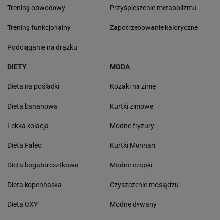
Trening obwodowy
Przyśpieszenie metabolizmu
Trening funkcjonalny
Zapotrzebowanie kaloryczne
Podciąganie na drążku
DIETY
MODA
Dieta na pośladki
Kozaki na zimę
Dieta bananowa
Kurtki zimowe
Lekka kolacja
Modne fryzury
Dieta Paleo
Kurtki Monnari
Dieta bogatoresztkowa
Modne czapki
Dieta kopenhaska
Czyszczenie mosiądzu
Dieta OXY
Modne dywany