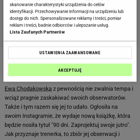
skanowanie charakterystyki urządzenia do celów
identyfikacji. Przechowywanie informacji na urządzeniu lub
dostęp do nich. Spersonalizowane reklamy i treści, pomiar
reklam i treści, badnie odbiorców i ulepszanie usług.
Lista Zaufanych Partnerów
USTAWIENIA ZAAWANSOWANE
Ewa Chodakowska zdradziła, jak będzie wyglądać
AKCEPTUJĘ
jej najnowszy projekt
Ewa Chodakowska
z pewnością nie zwalnia tempa i
wciąż pragnie zaskakiwać swoich obserwatorów.
Także i tym razem się jej to udało. Ogłosiła na
swoim Instagramie, że wydaje nową książkę, która
będzie nosiła tytuł "90 dni. Zaprojektuj swoje jutro".
Jak przyznaje trenerka, to zbiór jej obserwacji i