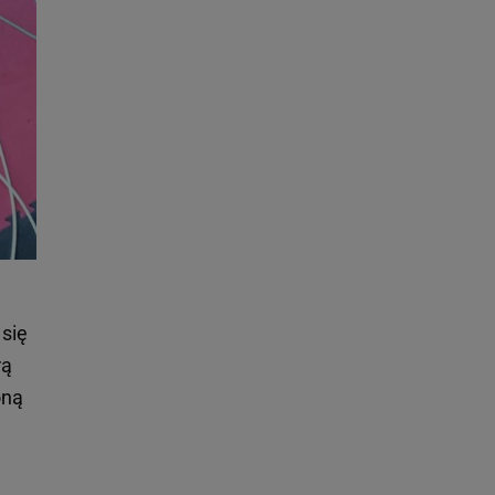
 się
rą
oną