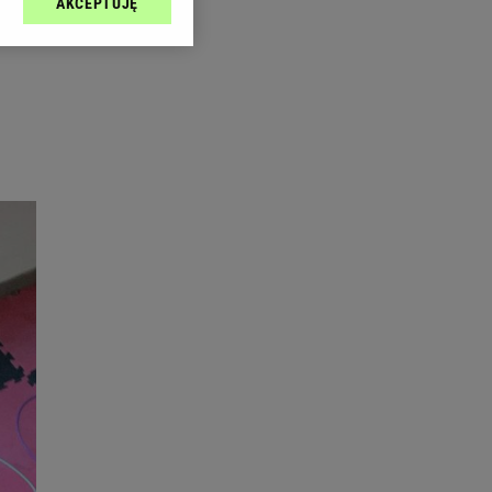
AKCEPTUJĘ
l sp. z o.o., jej
ić swoje preferencje
arzania danych poprzez
ych”. Zmiana ustawień
ach:
 celów identyfikacji.
omiar reklam i treści,