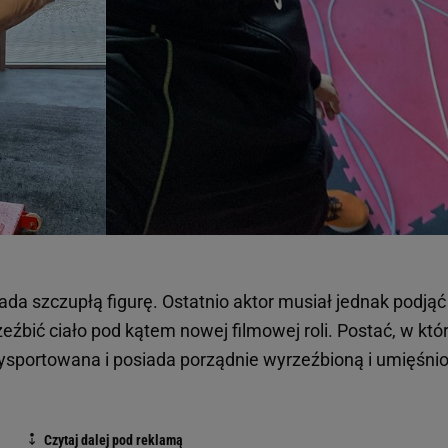
da szczupłą figurę. Ostatnio aktor musiał jednak podjąć
źbić ciało pod kątem nowej filmowej roli. Postać, w któ
wysportowana i posiada porządnie wyrzeźbioną i umięśni