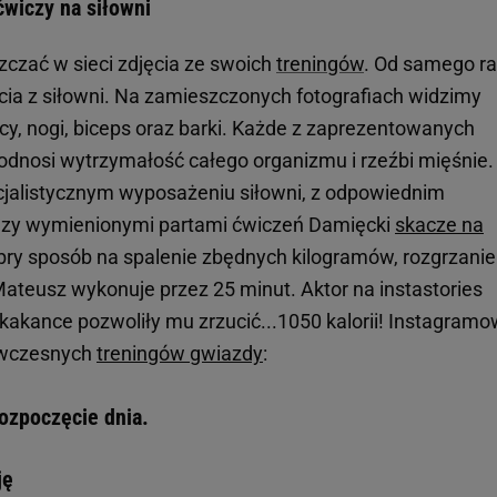
ćwiczy na siłowni
zczać w sieci zdjęcia ze swoich
treningów
. Od samego r
ęcia z siłowni. Na zamieszczonych fotografiach widzimy
ecy, nogi, biceps oraz barki. Każde z zaprezentowanych
dnosi wytrzymałość całego organizmu i rzeźbi mięśnie.
cjalistycznym wyposażeniu siłowni, z odpowiednim
zy wymienionymi partami ćwiczeń Damięcki
skacze na
obry sposób na spalenie zbędnych kilogramów, rozgrzanie 
 Mateusz wykonuje przez 25 minut. Aktor na instastories
skakance pozwoliły mu zrzucić...1050 kalorii! Instagramo
 wczesnych
treningów gwiazdy
:
ozpoczęcie dnia.
ję