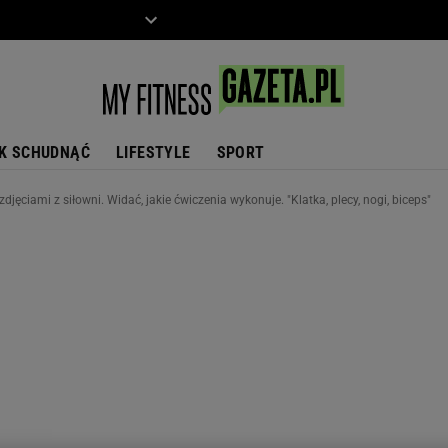
ZIECKO
MOTO
K SCHUDNĄĆ
LIFESTYLE
SPORT
djęciami z siłowni. Widać, jakie ćwiczenia wykonuje. "Klatka, plecy, nogi, biceps"