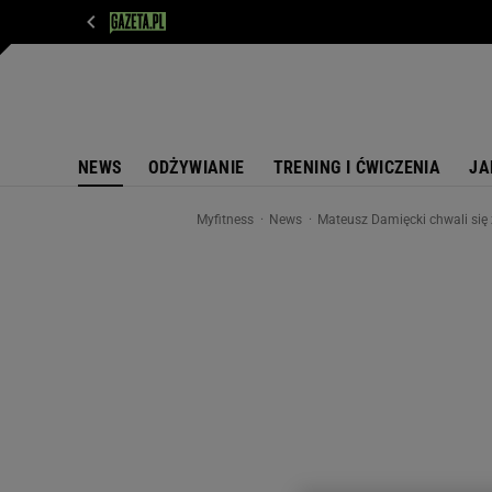
WIADOMOŚCI
NEXT
SPORT
PLOTEK
D
NEWS
ODŻYWIANIE
TRENING I ĆWICZENIA
JA
Myfitness
News
Mateusz Damięcki chwali się z