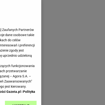
6
] Zaufanych Partnerów
woje dane osobowe takie
likach do celów
teresowań i preferencji
ażenie zgody jest
dę uprzednio udzieloną
yczących funkcjonowania
kach przetwarzanie
ązanej – Agora S.A. –
awień Zaawansowanych”
go jest kierowany.
ości Gazeta.pl
i
Polityka
,