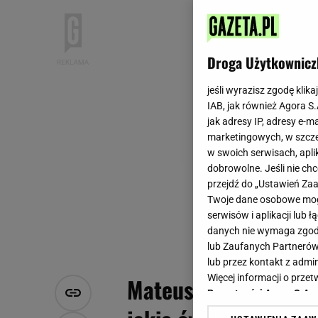
Droga Użytkownicz
jeśli wyrazisz zgodę klika
IAB, jak również Agora S
jak adresy IP, adresy e-m
marketingowych, w szcze
w swoich serwisach, aplik
dobrowolne. Jeśli nie ch
przejdź do „Ustawień Z
Twoje dane osobowe mogą
serwisów i aplikacji lub
danych nie wymaga zgody 
lub Zaufanych Partnerów
lub przez kontakt z admi
Więcej informacji o prz
Mateusz Damięcki chw
Prywatności Agora S.A.