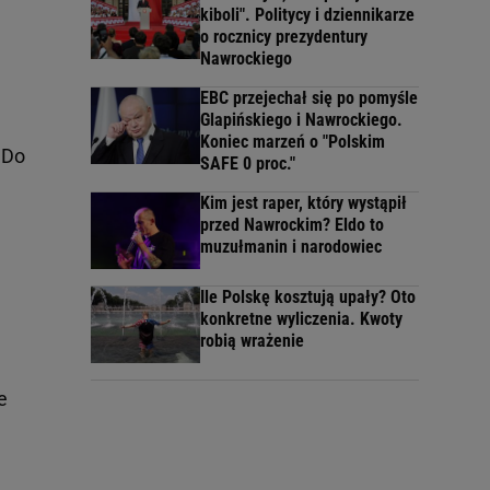
kiboli". Politycy i dziennikarze
o rocznicy prezydentury
Nawrockiego
EBC przejechał się po pomyśle
Glapińskiego i Nawrockiego.
Koniec marzeń o "Polskim
 Do
SAFE 0 proc."
Kim jest raper, który wystąpił
przed Nawrockim? Eldo to
muzułmanin i narodowiec
Ile Polskę kosztują upały? Oto
konkretne wyliczenia. Kwoty
robią wrażenie
e