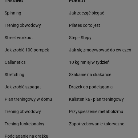
TRENING
PORADY
Spinning
Jak zacząć biegać
Trening obwodowy
Pilates co to jest
Street workout
Step - Stepy
Jak zrobić 100 pompek
Jak się zmotywować do ćwiczeń
Callanetics
10 kg mniej w tydzień
Stretching
Skakanie na skakance
Jak zrobić szpagat
Drążek do podciągania
Plan treningowy w domu
Kalistenika - plan treningowy
Trening obwodowy
Przyśpieszenie metabolizmu
Trening funkcjonalny
Zapotrzebowanie kaloryczne
Podciąganie na drążku