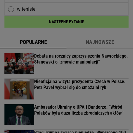
w tenisie
NASTĘPNE PYTANIE
POPULARNE
NAJNOWSZE
Debata na rocznicy zaprzysiężenia Nawrockiego.
Stanowski o "zmowie manipulacji"
Nieoficjalna wizyta prezydenta Czech w Polsce.
Petr Pavel wybrał się do smażalni ryb
Ambasador Ukrainy o UPA i Banderze. "Wśród
Polaków była duża liczba zbrodniczych aktów"
Rząd Trumpa zwraca pieniądze. Wypłacono 100