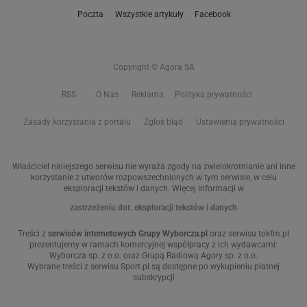
Poczta
Wszystkie artykuły
Facebook
Copyright © Agora SA
RSS
O Nas
Reklama
Polityka prywatności
Zasady korzystania z portalu
Zgłoś błąd
Ustawienia prywatności
Właściciel niniejszego serwisu nie wyraża zgody na zwielokrotnianie ani inne
korzystanie z utworów rozpowszechnionych w tym serwisie, w celu
eksploracji tekstów i danych. Więcej informacji w
zastrzeżeniu dot. eksploracji tekstów i danych
Treści z
serwisów internetowych Grupy Wyborcza.pl
oraz serwisu tokfm.pl
prezentujemy w ramach komercyjnej współpracy z ich wydawcami:
Wyborcza sp. z o.o. oraz Grupą Radiową Agory sp. z o.o.
Wybrane treści z serwisu Sport.pl są dostępne po wykupieniu płatnej
subskrypcji