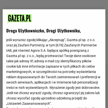
Beata Kozidrak zachwyca idealną figurą. Artystka
Droga Użytkowniczko, Drogi Użytkowniku,
schudła dzięki stosowaniu specjalnej diety
. 59-letnia
gwiazda nie ukrywa, że ćwiczy głównie w domu i
jeśli wyrazisz zgodę klikając „Akceptuję”, Gazeta.pl sp. z o.o.
oraz jej Zaufani Partnerzy, w tym [
676
] Zaufanych Partnerów
raczej unika siłowni na mieście.Na Instagramie
IAB, jak również Agora S.A. będąca spółką powiązaną z
zamieściła kilka ciekawych zdjęć z urlopu.
Gazeta.pl sp. z o.o., będą przetwarzać Twoje dane osobowe
takie jak adresy IP, adresy e-mail czy identyfikatory plików
cookie lub inne informacje zapisane w tych plikach do celów
marketingowych, w szczególności na potrzeby wyświetlania
reklam dopasowanych do Twoich zainteresowań i preferencji w
swoich serwisach, aplikacjach i w Internecie lub personalizacji
treści w nich wyświetlanych. Wyrażenie zgody jest dobrowolne.
Jeśli nie chcesz wyrazić zgody, chcesz ograniczyć jej zakres lub
chcesz wycofać zgodę uprzednio udzieloną przejdź do
„Ustawień Zaawansowanych”.