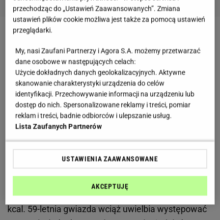
przechodząc do „Ustawień Zaawansowanych”. Zmiana
ustawień plików cookie możliwa jest także za pomocą ustawień
przeglądarki.
Beata Kozidrak pokazała piękną figurę na rajskich
My, nasi Zaufani Partnerzy i Agora S.A. możemy przetwarzać
wakacjach
dane osobowe w następujących celach:
Użycie dokładnych danych geolokalizacyjnych. Aktywne
Beata Kozidrak pokazała zdjęcie, na którym widać,
skanowanie charakterystyki urządzenia do celów
jak wypoczywa na wakacjach. Fani artystki od razu
identyfikacji. Przechowywanie informacji na urządzeniu lub
dostęp do nich. Spersonalizowane reklamy i treści, pomiar
zaczęli komentować i zachwalać nowy wygląd
reklam i treści, badnie odbiorców i ulepszanie usług.
swojej idolki. To prawda, piosenkarka prezentuje się
Lista Zaufanych Partnerów
naprawdę świetnie.
USTAWIENIA ZAAWANSOWANE
AKCEPTUJĘ
Beata Kozidrak mówi, że dziennie je jedynie 1500
kcal. 59-letnia gwiazda wciąż uwielbia występować