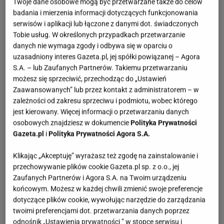
Twoje dane osobowe mogą być przetwarzane także do celów
badania i mierzenia informacji dotyczących funkcjonowania
serwisów i aplikacji lub łączone z danymi dot. świadczonych
Tobie usług. W określonych przypadkach przetwarzanie
danych nie wymaga zgody i odbywa się w oparciu o
uzasadniony interes Gazeta.pl, jej spółki powiązanej – Agora
S.A. – lub Zaufanych Partnerów. Takiemu przetwarzaniu
możesz się sprzeciwić, przechodząc do „Ustawień
Zaawansowanych” lub przez kontakt z administratorem – w
zależności od zakresu sprzeciwu i podmiotu, wobec którego
jest kierowany. Więcej informacji o przetwarzaniu danych
osobowych znajdziesz w dokumencie
Polityka Prywatności
Gazeta.pl
i
Polityka Prywatności Agora S.A.
Klikając „Akceptuję” wyrażasz też zgodę na zainstalowanie i
przechowywanie plików cookie Gazeta.pl sp. z o.o., jej
Zaufanych Partnerów i Agora S.A. na Twoim urządzeniu
końcowym. Możesz w każdej chwili zmienić swoje preferencje
dotyczące plików cookie, wywołując narzędzie do zarządzania
twoimi preferencjami dot. przetwarzania danych poprzez
odnośnik „Ustawienia prywatności ” w stopce serwisu i