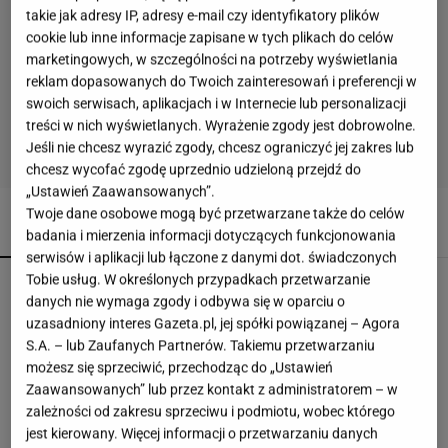
takie jak adresy IP, adresy e-mail czy identyfikatory plików
cookie lub inne informacje zapisane w tych plikach do celów
marketingowych, w szczególności na potrzeby wyświetlania
reklam dopasowanych do Twoich zainteresowań i preferencji w
swoich serwisach, aplikacjach i w Internecie lub personalizacji
treści w nich wyświetlanych. Wyrażenie zgody jest dobrowolne.
Jeśli nie chcesz wyrazić zgody, chcesz ograniczyć jej zakres lub
chcesz wycofać zgodę uprzednio udzieloną przejdź do
„Ustawień Zaawansowanych”.
Twoje dane osobowe mogą być przetwarzane także do celów
POLECAMY
WIĘCEJ TEMATÓW
badania i mierzenia informacji dotyczących funkcjonowania
serwisów i aplikacji lub łączone z danymi dot. świadczonych
Tobie usług. W określonych przypadkach przetwarzanie
Atak Rosji na Charków i Odessę. Zginęły dwie
danych nie wymaga zgody i odbywa się w oparciu o
osoby
uzasadniony interes Gazeta.pl, jej spółki powiązanej – Agora
S.A. – lub Zaufanych Partnerów. Takiemu przetwarzaniu
możesz się sprzeciwić, przechodząc do „Ustawień
Turcja, Arabia Saudyjska i Pakistan podpisują
Zaawansowanych” lub przez kontakt z administratorem – w
pakt obronny
zależności od zakresu sprzeciwu i podmiotu, wobec którego
jest kierowany. Więcej informacji o przetwarzaniu danych