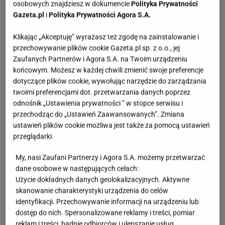
osobowych znajdziesz w dokumencie
Polityka Prywatności
Gazeta.pl
i
Polityka Prywatności Agora S.A.
Kwaśniewską lubi każdy. Niezależnie od
poglądów
Klikając „Akceptuję” wyrażasz też zgodę na zainstalowanie i
przechowywanie plików cookie Gazeta.pl sp. z o.o., jej
Zaufanych Partnerów i Agora S.A. na Twoim urządzeniu
końcowym. Możesz w każdej chwili zmienić swoje preferencje
Bosak o planie PiS ws. deportacji Ukraińców:
Absolutny populizm
dotyczące plików cookie, wywołując narzędzie do zarządzania
twoimi preferencjami dot. przetwarzania danych poprzez
odnośnik „Ustawienia prywatności ” w stopce serwisu i
przechodząc do „Ustawień Zaawansowanych”. Zmiana
Łukaszenka odpowie za współudział w rosyjskiej
ustawień plików cookie możliwa jest także za pomocą ustawień
agresji? "Mamy dowody"
przeglądarki.
My, nasi Zaufani Partnerzy i Agora S.A. możemy przetwarzać
dane osobowe w następujących celach:
Zaorał nowy asfalt za 400 tys. zł. Rolnika
Użycie dokładnych danych geolokalizacyjnych. Aktywne
zatrzymała policja [NAGRANIE]
skanowanie charakterystyki urządzenia do celów
identyfikacji. Przechowywanie informacji na urządzeniu lub
dostęp do nich. Spersonalizowane reklamy i treści, pomiar
1/15
Ubrać się na cebulę to znaczy:
reklam i treści, badnie odbiorców i ulepszanie usług.