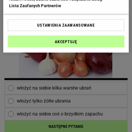
Lista Zaufanych Partnerów
USTAWIENIA ZAAWANSOWANE
AKCEPTUJĘ
włożyć na siebie kilka warstw ubrań
włożyć tylko żółte ubrania
włożyć na siebie coś o brzydkim zapachu
NASTĘPNE PYTANIE