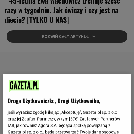
49-letnia Ewa Wachowicz trenuje sześć
razy w tygodniu. Jak ćwiczy i czy jest na
diecie? [TYLKO U NAS]
ROZWIŃ CAŁY ARTYKUŁ
Droga Użytkowniczko, Drogi Użytkowniku,
jeśli wyrazisz zgodę klikając „Akceptuję”, Gazeta.pl sp. z o.o.
oraz jej Zaufani Partnerzy, w tym [
676
] Zaufanych Partnerów
IAB, jak również Agora S.A. będąca spółką powiązaną z
Gazeta.pl sp. z o.o., będą przetwarzać Twoje dane osobowe