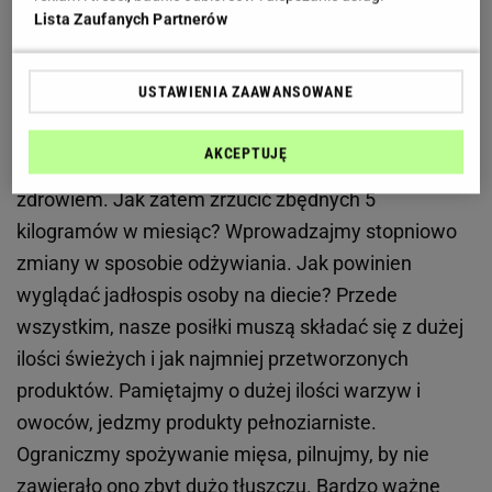
Lista Zaufanych Partnerów
Jak zdrowo schudnąć 5 kilogramów?
USTAWIENIA ZAAWANSOWANE
Jeśli planujemy przejście na dietę odchudzającą,
należy pamiętać, by nie wprowadzać zmian
AKCEPTUJĘ
drastycznie - może to spowodować problemy ze
zdrowiem. Jak zatem zrzucić zbędnych 5
kilogramów w miesiąc? Wprowadzajmy stopniowo
zmiany w sposobie odżywiania. Jak powinien
wyglądać jadłospis osoby na diecie? Przede
wszystkim, nasze posiłki muszą składać się z dużej
ilości świeżych i jak najmniej przetworzonych
produktów. Pamiętajmy o dużej ilości warzyw i
owoców, jedzmy produkty pełnoziarniste.
Ograniczmy spożywanie mięsa, pilnujmy, by nie
zawierało ono zbyt dużo tłuszczu. Bardzo ważne