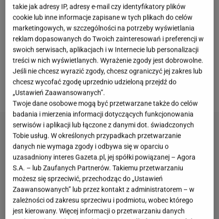
Zrzucenie pięciu kilogramów w miesiąc jest
takie jak adresy IP, adresy e-mail czy identyfikatory plików
cookie lub inne informacje zapisane w tych plikach do celów
możliwe! Wystarczy wprowadzić w życie pewne
marketingowych, w szczególności na potrzeby wyświetlania
zmiany. W odchudzaniu pomogą treningi i dobrze
reklam dopasowanych do Twoich zainteresowań i preferencji w
ustawiona dieta. Szukając odpowiedniego sposobu,
swoich serwisach, aplikacjach i w Internecie lub personalizacji
treści w nich wyświetlanych. Wyrażenie zgody jest dobrowolne.
zapomnijmy o "magicznych dietach", które często
Jeśli nie chcesz wyrazić zgody, chcesz ograniczyć jej zakres lub
nie przynoszą efektów, a zazwyczaj są niezdrowe i
chcesz wycofać zgodę uprzednio udzieloną przejdź do
szkodliwe dla zdrowia.
„Ustawień Zaawansowanych”.
Twoje dane osobowe mogą być przetwarzane także do celów
badania i mierzenia informacji dotyczących funkcjonowania
serwisów i aplikacji lub łączone z danymi dot. świadczonych
Tobie usług. W określonych przypadkach przetwarzanie
danych nie wymaga zgody i odbywa się w oparciu o
uzasadniony interes Gazeta.pl, jej spółki powiązanej – Agora
S.A. – lub Zaufanych Partnerów. Takiemu przetwarzaniu
możesz się sprzeciwić, przechodząc do „Ustawień
Zaawansowanych” lub przez kontakt z administratorem – w
zależności od zakresu sprzeciwu i podmiotu, wobec którego
jest kierowany. Więcej informacji o przetwarzaniu danych