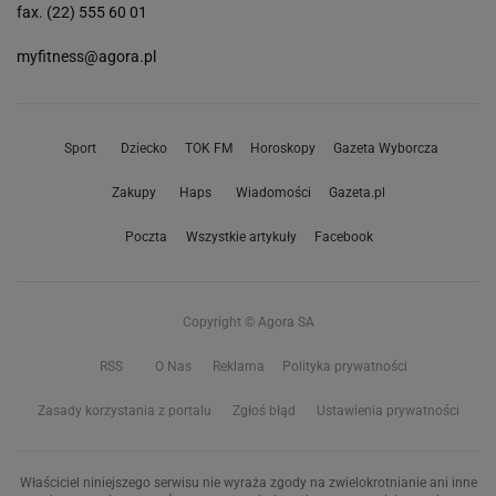
fax. (22) 555 60 01
myfitness@agora.pl
Sport
Dziecko
TOK FM
Horoskopy
Gazeta Wyborcza
Zakupy
Haps
Wiadomości
Gazeta.pl
Poczta
Wszystkie artykuły
Facebook
Copyright © Agora SA
RSS
O Nas
Reklama
Polityka prywatności
Zasady korzystania z portalu
Zgłoś błąd
Ustawienia prywatności
Właściciel niniejszego serwisu nie wyraża zgody na zwielokrotnianie ani inne