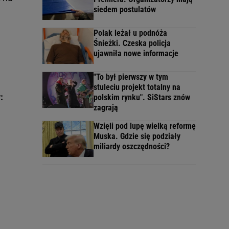
siedem postulatów
Polak leżał u podnóża
Śnieżki. Czeska policja
ujawniła nowe informacje
"To był pierwszy w tym
stuleciu projekt totalny na
w:
polskim rynku". SiStars znów
zagrają
Wzięli pod lupę wielką reformę
Muska. Gdzie się podziały
miliardy oszczędności?