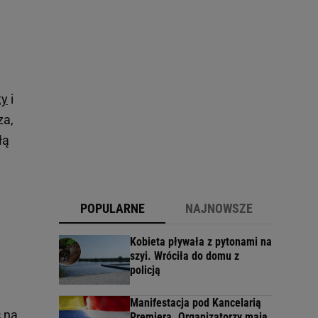
ty
i
za,
łą
POPULARNE
NAJNOWSZE
Kobieta pływała z pytonami na
szyi. Wróciła do domu z
policją
Manifestacja pod Kancelarią
 na
Premiera. Organizatorzy mają