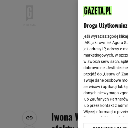
Droga Użytkownicz
jeśli wyrazisz zgodę klika
IAB, jak również Agora S
jak adresy IP, adresy e-m
marketingowych, w szcze
w swoich serwisach, aplik
dobrowolne. Jeśli nie ch
przejdź do „Ustawień Z
Twoje dane osobowe mogą
serwisów i aplikacji lub
danych nie wymaga zgody 
lub Zaufanych Partnerów
lub przez kontakt z admi
Więcej informacji o prz
Iwona Węgrowska bar
Prywatności Agora S.A.