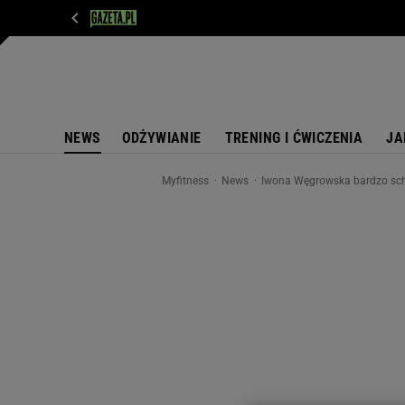
WIADOMOŚCI
NEXT
SPORT
PLOTEK
D
NEWS
ODŻYWIANIE
TRENING I ĆWICZENIA
JA
Myfitness
News
Iwona Węgrowska bardzo schu