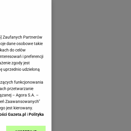
6
] Zaufanych Partnerów
woje dane osobowe takie
likach do celów
teresowań i preferencji
ażenie zgody jest
dę uprzednio udzieloną
yczących funkcjonowania
kach przetwarzanie
ązanej – Agora S.A. –
awień Zaawansowanych”
go jest kierowany.
ości Gazeta.pl
i
Polityka