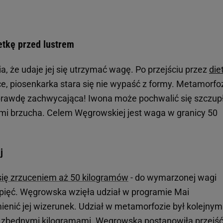
tkę przed lustrem
, że udaje jej się utrzymać wagę. Po przejściu przez
die
, piosenkarka stara się nie wypaść z formy. Metamorfo
prawdę zachwycająca! Iwona może pochwalić się szczup
mi brzucha. Celem Węgrowskiej jest waga w granicy 50
j
się zrzuceniem aż 50 kilogramów
- do wymarzonej wagi
 pięć. Węgrowska wzięła udział w programie Mai
ienić jej wizerunek. Udział w metamorfozie był kolejnym
 zbędnymi kilogramami. Węgrowska postanowiła przejść