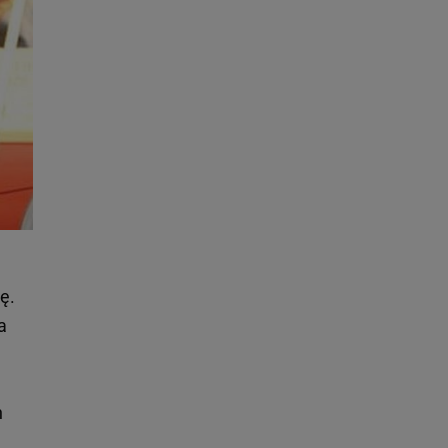
ę.
a
h