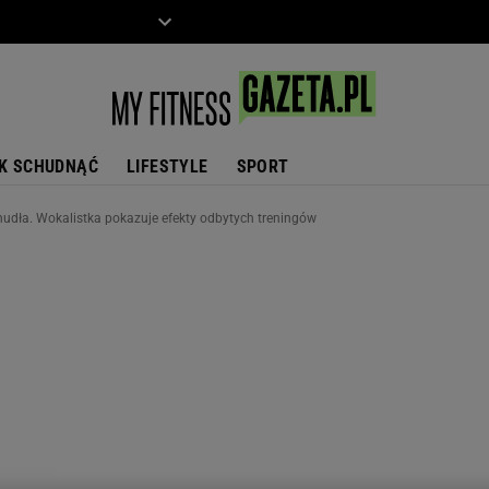
ZIECKO
MOTO
K SCHUDNĄĆ
LIFESTYLE
SPORT
dła. Wokalistka pokazuje efekty odbytych treningów