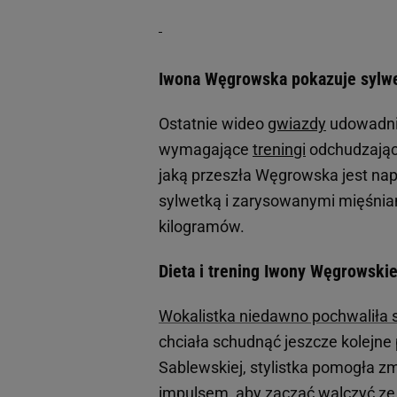
Iwona Węgrowska pokazuje sylwe
Ostatnie wideo
gwiazdy
udowadnia
wymagające
treningi
odchudzające
jaką przeszła Węgrowska jest na
sylwetką i zarysowanymi mięśnia
kilogramów.
Dieta i trening Iwony Węgrowskie
Wokalistka niedawno pochwaliła 
chciała schudnąć jeszcze kolejne
Sablewskiej, stylistka pomogła zm
impulsem, aby zacząć walczyć ze