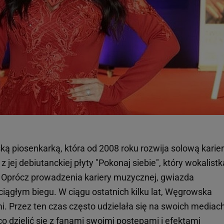
ą piosenkarką, która od 2008 roku rozwija solową karier
z jej debiutanckiej płyty "Pokonaj siebie", który wokalistk
. Oprócz prowadzenia kariery muzycznej, gwiazda
ciągłym biegu. W ciągu ostatnich kilku lat, Węgrowska
. Przez ten czas często udzielała się na swoich mediac
o dzielić się z fanami swoimi postępami i efektami