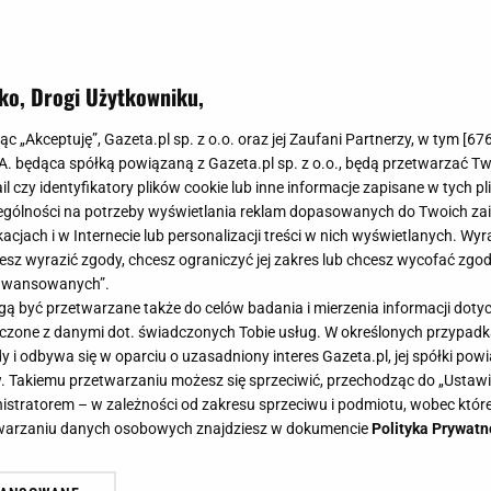
ko, Drogi Użytkowniku,
jąc „Akceptuję”, Gazeta.pl sp. z o.o. oraz jej Zaufani Partnerzy, w tym [
67
.A. będąca spółką powiązaną z Gazeta.pl sp. z o.o., będą przetwarzać T
ail czy identyfikatory plików cookie lub inne informacje zapisane w tych p
gólności na potrzeby wyświetlania reklam dopasowanych do Twoich zain
acjach i w Internecie lub personalizacji treści w nich wyświetlanych. Wyr
cesz wyrazić zgody, chcesz ograniczyć jej zakres lub chcesz wycofać zgo
aawansowanych”.
 być przetwarzane także do celów badania i mierzenia informacji dot
 łączone z danymi dot. świadczonych Tobie usług. W określonych przypad
i odbywa się w oparciu o uzasadniony interes Gazeta.pl, jej spółki powi
. Takiemu przetwarzaniu możesz się sprzeciwić, przechodząc do „Ust
nistratorem – w zależności od zakresu sprzeciwu i podmiotu, wobec które
etwarzaniu danych osobowych znajdziesz w dokumencie
Polityka Prywatn
dzo schudła. Wokalistka pokazuje