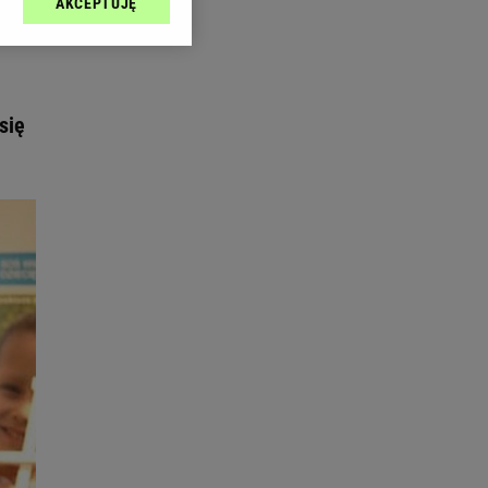
AKCEPTUJĘ
l sp. z o.o., jej
ić swoje preferencje
arzania danych poprzez
ych”. Zmiana ustawień
się
ach:
 celów identyfikacji.
omiar reklam i treści,