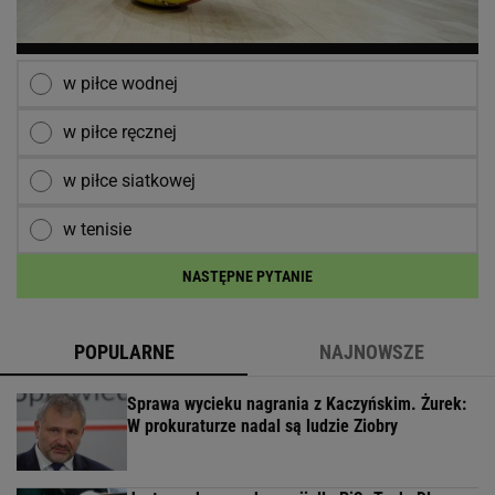
w piłce wodnej
w piłce ręcznej
w piłce siatkowej
w tenisie
NASTĘPNE PYTANIE
POPULARNE
NAJNOWSZE
Sprawa wycieku nagrania z Kaczyńskim. Żurek:
W prokuraturze nadal są ludzie Ziobry