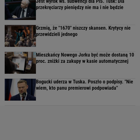
Jest wyrok ws. subwencji dla PiS. Tusk: Dla
przekręciarzy pieniędzy nie ma i nie będzie
Grzmią, że "1670" niszczy skansen. Krytycy nie
przewidzieli jednego
Mieszkańcy Nowego Jorku być może dostaną 10
proc. zniżki za zakupy w kasie automatycznej
Bogucki uderza w Tuska. Poszło o podpisy. "Nie
wiem, kto panu premierowi podpowiada"