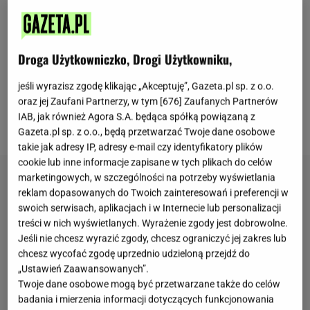
Ewa Wachowicz wygląda znakomicie. Dziennikarka
bardzo dba o zdrowe żywienie oraz utrzymanie
kondycji. Jej instagramowi obserwatorzy mogą
Droga Użytkowniczko, Drogi Użytkowniku,
śledzić treningi i zobaczyć, jakie ćwiczenia wykonuje
gwiazda. Nawet najmniej przyjemne ćwiczenia
jeśli wyrazisz zgodę klikając „Akceptuję”, Gazeta.pl sp. z o.o.
oraz jej Zaufani Partnerzy, w tym [
676
] Zaufanych Partnerów
Wachowicz wykonuje z nieustającym, promiennym
IAB, jak również Agora S.A. będąca spółką powiązaną z
uśmiechem na twarzy.
Gazeta.pl sp. z o.o., będą przetwarzać Twoje dane osobowe
takie jak adresy IP, adresy e-mail czy identyfikatory plików
cookie lub inne informacje zapisane w tych plikach do celów
marketingowych, w szczególności na potrzeby wyświetlania
reklam dopasowanych do Twoich zainteresowań i preferencji w
swoich serwisach, aplikacjach i w Internecie lub personalizacji
treści w nich wyświetlanych. Wyrażenie zgody jest dobrowolne.
Jeśli nie chcesz wyrazić zgody, chcesz ograniczyć jej zakres lub
chcesz wycofać zgodę uprzednio udzieloną przejdź do
„Ustawień Zaawansowanych”.
Twoje dane osobowe mogą być przetwarzane także do celów
badania i mierzenia informacji dotyczących funkcjonowania