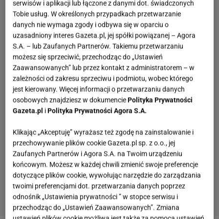
serwisów i aplikacji lub łączone z danymi dot. świadczonych
Tobie usług. W określonych przypadkach przetwarzanie
danych nie wymaga zgody i odbywa się w oparciu o
uzasadniony interes Gazeta.pl, jej spółki powiązanej – Agora
S.A. – lub Zaufanych Partnerów. Takiemu przetwarzaniu
możesz się sprzeciwić, przechodząc do „Ustawień
Zaawansowanych” lub przez kontakt z administratorem – w
zależności od zakresu sprzeciwu i podmiotu, wobec którego
jest kierowany. Więcej informacji o przetwarzaniu danych
osobowych znajdziesz w dokumencie
Polityka Prywatności
Gazeta.pl
i
Polityka Prywatności Agora S.A.
Klikając „Akceptuję” wyrażasz też zgodę na zainstalowanie i
przechowywanie plików cookie Gazeta.pl sp. z o.o., jej
Zaufanych Partnerów i Agora S.A. na Twoim urządzeniu
końcowym. Możesz w każdej chwili zmienić swoje preferencje
dotyczące plików cookie, wywołując narzędzie do zarządzania
twoimi preferencjami dot. przetwarzania danych poprzez
odnośnik „Ustawienia prywatności ” w stopce serwisu i
przechodząc do „Ustawień Zaawansowanych”. Zmiana
ustawień plików cookie możliwa jest także za pomocą ustawień