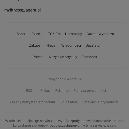
myfitness@agora.pl
Sport
Dziecko
TOK FM
Horoskopy
Gazeta Wyborcza
Zakupy
Haps
Wiadomości
Gazeta.pl
Poczta
Wszystkie artykuły
Facebook
Copyright © Agora SA
RSS
O Nas
Reklama
Polityka prywatności
Zasady korzystania z portalu
Zgłoś błąd
Ustawienia prywatności
Właściciel niniejszego serwisu nie wyraża zgody na zwielokrotnianie ani inne
korzystanie z utworów rozpowszechnionych w tym serwisie, w celu