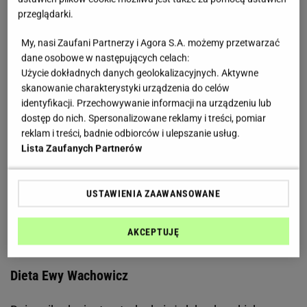
przeglądarki.
Zobacz wideo
My, nasi Zaufani Partnerzy i Agora S.A. możemy przetwarzać
dane osobowe w następujących celach:
Jak wygląda trening Ewy Wachowicz?
Użycie dokładnych danych geolokalizacyjnych. Aktywne
skanowanie charakterystyki urządzenia do celów
Na instastories dziennikarki oraz klubu
fitness
, gdzie
identyfikacji. Przechowywanie informacji na urządzeniu lub
dostęp do nich. Spersonalizowane reklamy i treści, pomiar
trenuje można zobaczyć, jakie ćwiczenia wykonuje
reklam i treści, badnie odbiorców i ulepszanie usług.
gwiazda. Wachowicz do treningu
Lista Zaufanych Partnerów
wykorzystuje sztangi oraz ciężarki, które świetnie
działają na mięśnie
nóg
i rąk oraz poszczególne
USTAWIENIA ZAAWANSOWANE
partie mięśni
brzucha
. Oprócz intensywnych
treningów na siłowni Wachowicz uwielbia jeździć na
AKCEPTUJĘ
rowerze.
Dieta Ewy Wachowicz