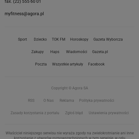
fax. (22) 555 60 01
myfitness@agora.pl
Sport
Dziecko
TOK FM
Horoskopy
Gazeta Wyborcza
Zakupy
Haps
Wiadomości
Gazeta.pl
Poczta
Wszystkie artykuły
Facebook
Copyright © Agora SA
RSS
O Nas
Reklama
Polityka prywatności
Zasady korzystania z portalu
Zgłoś błąd
Ustawienia prywatności
Właściciel niniejszego serwisu nie wyraża zgody na zwielokrotnianie ani inne
korzystanie z utworów rozpowszechnionych w tym serwisie, w celu