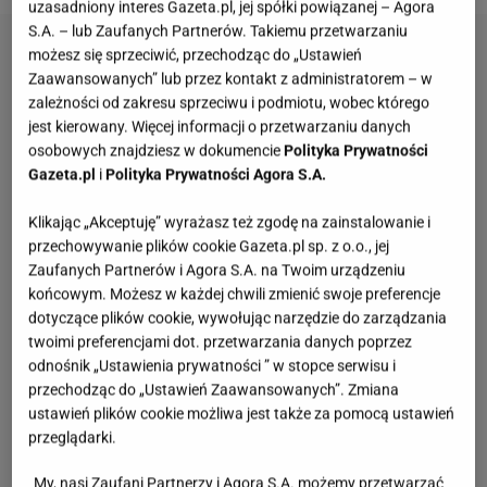
uzasadniony interes Gazeta.pl, jej spółki powiązanej – Agora
S.A. – lub Zaufanych Partnerów. Takiemu przetwarzaniu
możesz się sprzeciwić, przechodząc do „Ustawień
Zaawansowanych” lub przez kontakt z administratorem – w
zależności od zakresu sprzeciwu i podmiotu, wobec którego
jest kierowany. Więcej informacji o przetwarzaniu danych
osobowych znajdziesz w dokumencie
Polityka Prywatności
Gazeta.pl
i
Polityka Prywatności Agora S.A.
Klikając „Akceptuję” wyrażasz też zgodę na zainstalowanie i
przechowywanie plików cookie Gazeta.pl sp. z o.o., jej
Zaufanych Partnerów i Agora S.A. na Twoim urządzeniu
końcowym. Możesz w każdej chwili zmienić swoje preferencje
dotyczące plików cookie, wywołując narzędzie do zarządzania
twoimi preferencjami dot. przetwarzania danych poprzez
odnośnik „Ustawienia prywatności ” w stopce serwisu i
przechodząc do „Ustawień Zaawansowanych”. Zmiana
ustawień plików cookie możliwa jest także za pomocą ustawień
przeglądarki.
My, nasi Zaufani Partnerzy i Agora S.A. możemy przetwarzać