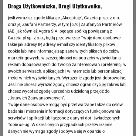
Droga Użytkowniczko, Drogi Użytkowniku,
jeśli wyrazisz zgodę klikając „Akceptuję”, Gazeta.pl sp. z o.o.
oraz jej Zaufani Partnerzy, w tym [
676
] Zaufanych Partnerów
IAB, jak również Agora S.A. będąca spółką powiązaną z
Beyonce
swego czasu zdradziła,
ile waży tuż po
Gazeta.pl sp. z o.o., będą przetwarzać Twoje dane osobowe
takie jak adresy IP, adresy e-mail czy identyfikatory plików
urodzeniu bliźniaków i jak ma zamiar wrócić do
cookie lub inne informacje zapisane w tych plikach do celów
formy
. Niedawno dość mocno zaczęła reklamować
marketingowych, w szczególności na potrzeby wyświetlania
dietę przygotowaną przez jej przyjaciela, Marco
reklam dopasowanych do Twoich zainteresowań i preferencji w
swoich serwisach, aplikacjach i w Internecie lub personalizacji
Borgesa. Jest to 22-dniowe wyzwanie, podczas
treści w nich wyświetlanych. Wyrażenie zgody jest dobrowolne.
którego należy spożywać jedynie same owoce i
Jeśli nie chcesz wyrazić zgody, chcesz ograniczyć jej zakres lub
warzywa. To doświadczenie ma całkowicie zmienić
chcesz wycofać zgodę uprzednio udzieloną przejdź do
„Ustawień Zaawansowanych”.
ciało i pomóc mu zrzucić zbędne kilogramy. Według
Twoje dane osobowe mogą być przetwarzane także do celów
tej
diety
, posiłek całkowicie roślinny powinno
badania i mierzenia informacji dotyczących funkcjonowania
dodawać się stopniowo, by organizm mógł się do
serwisów i aplikacji lub łączone z danymi dot. świadczonych
Tobie usług. W określonych przypadkach przetwarzanie
nich przyzwyczaić.
danych nie wymaga zgody i odbywa się w oparciu o