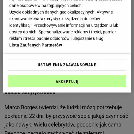
dane osobowe w następujących celach:
Użycie dokładnych danych geolokalizacyjnych. Aktywne
skanowanie charakterystyki urządzenia do celów
identyfikacji. Przechowywanie informacji na urządzeniu lub
dostęp do nich. Spersonalizowane reklamy i treści, pomiar
reklam i treści, badnie odbiorców i ulepszanie usług.
Lista Zaufanych Partnerów
USTAWIENIA ZAAWANSOWANE
Roślinna dieta polecana przez Beyonce została
AKCEPTUJĘ
mocno skrytykowana
Marco Borges twierdzi, że ludzki mózg potrzebuje
dokładnie 22 dni, by przyswoić sobie jakąś czynność
jako nawyk. Wielu celebrytów, podobnie jak sama
Beyonce, zaczęło zachwycać się zaletami