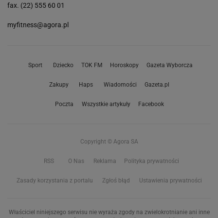
fax. (22) 555 60 01
myfitness@agora.pl
Sport
Dziecko
TOK FM
Horoskopy
Gazeta Wyborcza
Zakupy
Haps
Wiadomości
Gazeta.pl
Poczta
Wszystkie artykuły
Facebook
Copyright © Agora SA
RSS
O Nas
Reklama
Polityka prywatności
Zasady korzystania z portalu
Zgłoś błąd
Ustawienia prywatności
Właściciel niniejszego serwisu nie wyraża zgody na zwielokrotnianie ani inne