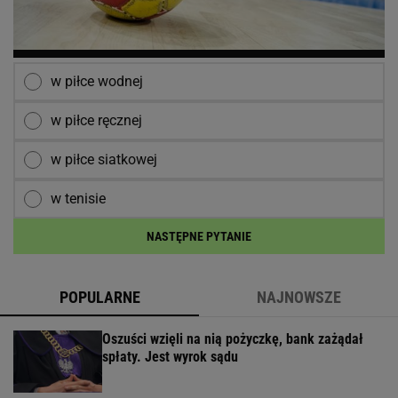
w piłce wodnej
w piłce ręcznej
w piłce siatkowej
w tenisie
NASTĘPNE PYTANIE
POPULARNE
NAJNOWSZE
Oszuści wzięli na nią pożyczkę, bank zażądał
spłaty. Jest wyrok sądu