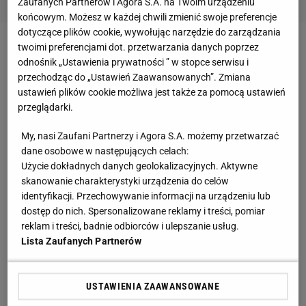
Zaufanych Partnerów i Agora S.A. na Twoim urządzeniu
końcowym. Możesz w każdej chwili zmienić swoje preferencje
dotyczące plików cookie, wywołując narzędzie do zarządzania
twoimi preferencjami dot. przetwarzania danych poprzez
Marcelina zawadzka pozuje w bikini
odnośnik „Ustawienia prywatności ” w stopce serwisu i
przechodząc do „Ustawień Zaawansowanych”. Zmiana
Była miss najprawdopodobniej wypoczywa w
ustawień plików cookie możliwa jest także za pomocą ustawień
Kalifornii. Kadr zwrócił uwagę wielu obserwatorów.
przeglądarki.
Błękit tafli wody i czerwony strój kąpielowy świetnie
My, nasi Zaufani Partnerzy i Agora S.A. możemy przetwarzać
tutaj ze sobą współgrają.
dane osobowe w następujących celach:
Użycie dokładnych danych geolokalizacyjnych. Aktywne
skanowanie charakterystyki urządzenia do celów
identyfikacji. Przechowywanie informacji na urządzeniu lub
dostęp do nich. Spersonalizowane reklamy i treści, pomiar
Matko jaka figura. Jesteś najpiękniejsza.
reklam i treści, badnie odbiorców i ulepszanie usług.
Lista Zaufanych Partnerów
Czad, Marcelka.
USTAWIENIA ZAAWANSOWANE
Uwielbiam Cię kochana