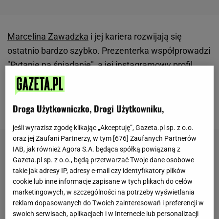
Marcelina Zawadzka
i jej kariera rozwijają się
ostatnio bardzo szybko. Prezenterka współprowadzi
"Pytanie na śniadanie", a jej instagramowy profil
śledzi już ponad 450 tysięcy obserwatorów. Ostatnio
postanowiła podzielić się zdjęciem, na którym
Droga Użytkowniczko, Drogi Użytkowniku,
pozuje w basenie.
jeśli wyrazisz zgodę klikając „Akceptuję”, Gazeta.pl sp. z o.o.
oraz jej Zaufani Partnerzy, w tym [
676
] Zaufanych Partnerów
IAB, jak również Agora S.A. będąca spółką powiązaną z
Gazeta.pl sp. z o.o., będą przetwarzać Twoje dane osobowe
takie jak adresy IP, adresy e-mail czy identyfikatory plików
cookie lub inne informacje zapisane w tych plikach do celów
marketingowych, w szczególności na potrzeby wyświetlania
reklam dopasowanych do Twoich zainteresowań i preferencji w
swoich serwisach, aplikacjach i w Internecie lub personalizacji