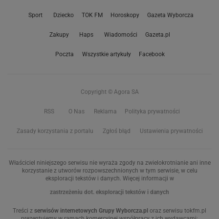
Sport
Dziecko
TOK FM
Horoskopy
Gazeta Wyborcza
Zakupy
Haps
Wiadomości
Gazeta.pl
Poczta
Wszystkie artykuły
Facebook
Copyright © Agora SA
RSS
O Nas
Reklama
Polityka prywatności
Zasady korzystania z portalu
Zgłoś błąd
Ustawienia prywatności
Właściciel niniejszego serwisu nie wyraża zgody na zwielokrotnianie ani inne
korzystanie z utworów rozpowszechnionych w tym serwisie, w celu
eksploracji tekstów i danych. Więcej informacji w
zastrzeżeniu dot. eksploracji tekstów i danych
Treści z
serwisów internetowych Grupy Wyborcza.pl
oraz serwisu tokfm.pl
prezentujemy w ramach komercyjnej współpracy z ich wydawcami: