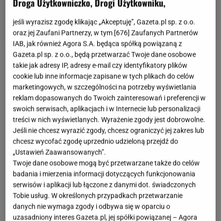
Droga Użytkowniczko, Drogi Użytkowniku,
jeśli wyrazisz zgodę klikając „Akceptuję”, Gazeta.pl sp. z o.o.
oraz jej Zaufani Partnerzy, w tym [
676
] Zaufanych Partnerów
IAB, jak również Agora S.A. będąca spółką powiązaną z
Gazeta.pl sp. z o.o., będą przetwarzać Twoje dane osobowe
Zobacz wideo
takie jak adresy IP, adresy e-mail czy identyfikatory plików
cookie lub inne informacje zapisane w tych plikach do celów
marketingowych, w szczególności na potrzeby wyświetlania
Joanna Krupa o swojej ciąży po raz pierwszy
reklam dopasowanych do Twoich zainteresowań i preferencji w
opowiedziała przy okazji wizyty w "Dzień Dobry
swoich serwisach, aplikacjach i w Internecie lub personalizacji
TVN"
. 26
maja
, czyli w Dzień
Mamy
,
Joanna Krupa
treści w nich wyświetlanych. Wyrażenie zgody jest dobrowolne.
Jeśli nie chcesz wyrazić zgody, chcesz ograniczyć jej zakres lub
potwierdziła radosną nowinę, że wraz z mężem
chcesz wycofać zgodę uprzednio udzieloną przejdź do
spodziewają się pierwszego, długo wyczekiwanego
„Ustawień Zaawansowanych”.
dzidziusia. Nie da się ukryć, że już od początku ciąży,
Twoje dane osobowe mogą być przetwarzane także do celów
badania i mierzenia informacji dotyczących funkcjonowania
modelka wygląda zjawiskowo - aż trudno uwierzyć,
serwisów i aplikacji lub łączone z danymi dot. świadczonych
że Joasia skończyła w tym roku 40 lat. Joanna
Tobie usług. W określonych przypadkach przetwarzanie
Krupa jest bardzo aktywna na Instagramie i chętnie
danych nie wymaga zgody i odbywa się w oparciu o
uzasadniony interes Gazeta.pl, jej spółki powiązanej – Agora
dzieli się ze swoimi fanami zarówno zawodowymi,