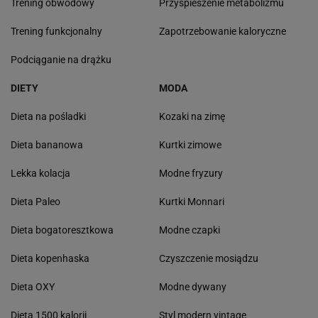
Trening obwodowy
Przyśpieszenie metabolizmu
Trening funkcjonalny
Zapotrzebowanie kaloryczne
Podciąganie na drążku
DIETY
MODA
Dieta na pośladki
Kozaki na zimę
Dieta bananowa
Kurtki zimowe
Lekka kolacja
Modne fryzury
Dieta Paleo
Kurtki Monnari
Dieta bogatoresztkowa
Modne czapki
Dieta kopenhaska
Czyszczenie mosiądzu
Dieta OXY
Modne dywany
Dieta 1500 kalorii
Styl modern vintage