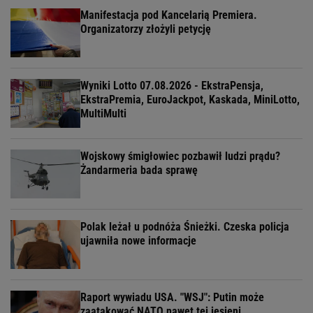
Manifestacja pod Kancelarią Premiera.
Organizatorzy złożyli petycję
Wyniki Lotto 07.08.2026 - EkstraPensja,
EkstraPremia, EuroJackpot, Kaskada, MiniLotto,
MultiMulti
Wojskowy śmigłowiec pozbawił ludzi prądu?
Żandarmeria bada sprawę
Polak leżał u podnóża Śnieżki. Czeska policja
ujawniła nowe informacje
Raport wywiadu USA. "WSJ": Putin może
zaatakować NATO nawet tej jesieni