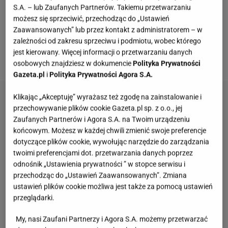
S.A. – lub Zaufanych Partnerów. Takiemu przetwarzaniu
jak i prywatnymi wydarzeniami ze swojego życia.
możesz się sprzeciwić, przechodząc do „Ustawień
Modelka regularnie publikuje także zdjęcia swojego
Zaawansowanych” lub przez kontakt z administratorem – w
zależności od zakresu sprzeciwu i podmiotu, wobec którego
rosnącego brzuszka oraz r
elacjonuje swoje ciążowe
jest kierowany. Więcej informacji o przetwarzaniu danych
treningi
.
osobowych znajdziesz w dokumencie
Polityka Prywatności
Gazeta.pl
i
Polityka Prywatności Agora S.A.
Klikając „Akceptuję” wyrażasz też zgodę na zainstalowanie i
przechowywanie plików cookie Gazeta.pl sp. z o.o., jej
Zaufanych Partnerów i Agora S.A. na Twoim urządzeniu
końcowym. Możesz w każdej chwili zmienić swoje preferencje
dotyczące plików cookie, wywołując narzędzie do zarządzania
twoimi preferencjami dot. przetwarzania danych poprzez
odnośnik „Ustawienia prywatności ” w stopce serwisu i
przechodząc do „Ustawień Zaawansowanych”. Zmiana
ustawień plików cookie możliwa jest także za pomocą ustawień
przeglądarki.
My, nasi Zaufani Partnerzy i Agora S.A. możemy przetwarzać