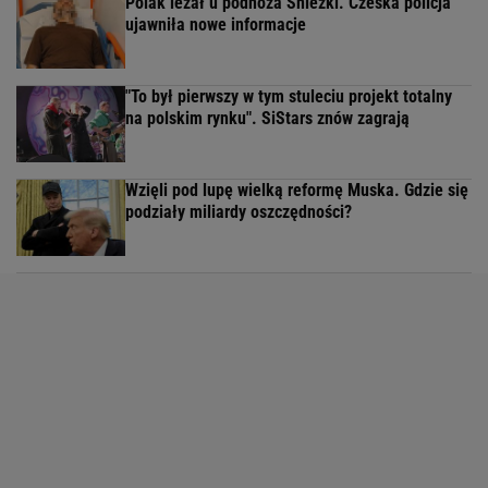
Polak leżał u podnóża Śnieżki. Czeska policja
ujawniła nowe informacje
"To był pierwszy w tym stuleciu projekt totalny
na polskim rynku". SiStars znów zagrają
Wzięli pod lupę wielką reformę Muska. Gdzie się
podziały miliardy oszczędności?