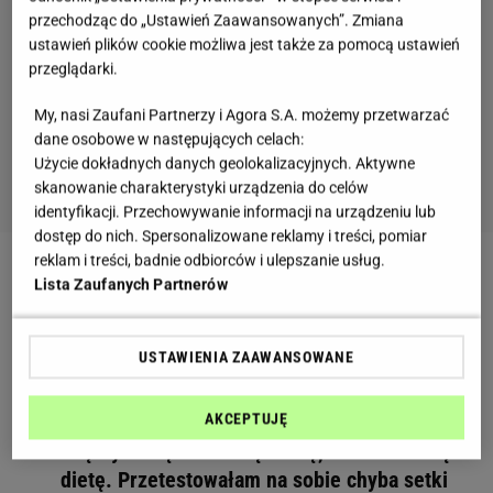
przechodząc do „Ustawień Zaawansowanych”. Zmiana
ustawień plików cookie możliwa jest także za pomocą ustawień
przeglądarki.
My, nasi Zaufani Partnerzy i Agora S.A. możemy przetwarzać
dane osobowe w następujących celach:
Użycie dokładnych danych geolokalizacyjnych. Aktywne
skanowanie charakterystyki urządzenia do celów
identyfikacji. Przechowywanie informacji na urządzeniu lub
dostęp do nich. Spersonalizowane reklamy i treści, pomiar
reklam i treści, badnie odbiorców i ulepszanie usług.
Walka z cellulitem nie jest łatwa, a efektów
Lista Zaufanych Partnerów
nie będzie widać z dnia na dzień. Wszystkie
to wiemy. Na cellulit działa jeszcze coś, z
USTAWIENIA ZAAWANSOWANE
czym chyba jest największy problem -
regularność i systematyczność.A pomyśl,
jakie efekty możesz uzyskać, gdyby tak
AKCEPTUJĘ
włączyć w tę nierówną walkę, ruch i zdrową
dietę. Przetestowałam na sobie chyba setki