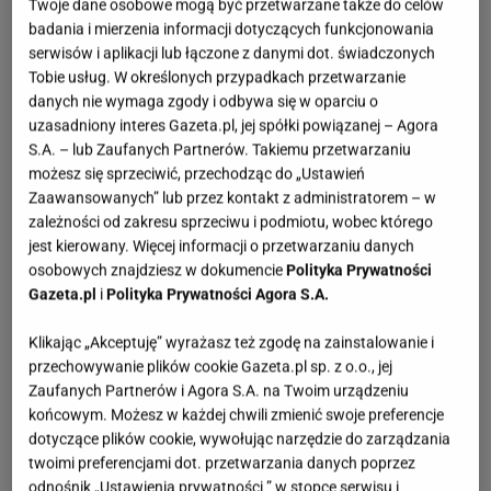
Twoje dane osobowe mogą być przetwarzane także do celów
badania i mierzenia informacji dotyczących funkcjonowania
serwisów i aplikacji lub łączone z danymi dot. świadczonych
Tobie usług. W określonych przypadkach przetwarzanie
danych nie wymaga zgody i odbywa się w oparciu o
uzasadniony interes Gazeta.pl, jej spółki powiązanej – Agora
S.A. – lub Zaufanych Partnerów. Takiemu przetwarzaniu
możesz się sprzeciwić, przechodząc do „Ustawień
Zaawansowanych” lub przez kontakt z administratorem – w
zależności od zakresu sprzeciwu i podmiotu, wobec którego
jest kierowany. Więcej informacji o przetwarzaniu danych
osobowych znajdziesz w dokumencie
Polityka Prywatności
Gazeta.pl
i
Polityka Prywatności Agora S.A.
Klikając „Akceptuję” wyrażasz też zgodę na zainstalowanie i
przechowywanie plików cookie Gazeta.pl sp. z o.o., jej
Zaufanych Partnerów i Agora S.A. na Twoim urządzeniu
końcowym. Możesz w każdej chwili zmienić swoje preferencje
dotyczące plików cookie, wywołując narzędzie do zarządzania
twoimi preferencjami dot. przetwarzania danych poprzez
odnośnik „Ustawienia prywatności ” w stopce serwisu i