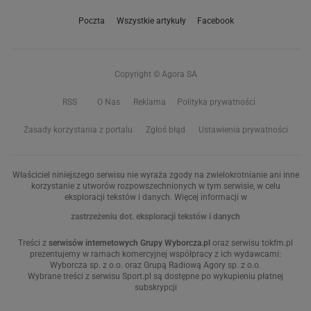
Poczta
Wszystkie artykuły
Facebook
Copyright © Agora SA
RSS
O Nas
Reklama
Polityka prywatności
Zasady korzystania z portalu
Zgłoś błąd
Ustawienia prywatności
Właściciel niniejszego serwisu nie wyraża zgody na zwielokrotnianie ani inne
korzystanie z utworów rozpowszechnionych w tym serwisie, w celu
eksploracji tekstów i danych. Więcej informacji w
zastrzeżeniu dot. eksploracji tekstów i danych
Treści z
serwisów internetowych Grupy Wyborcza.pl
oraz serwisu tokfm.pl
prezentujemy w ramach komercyjnej współpracy z ich wydawcami:
Wyborcza sp. z o.o. oraz Grupą Radiową Agory sp. z o.o.
Wybrane treści z serwisu Sport.pl są dostępne po wykupieniu płatnej
subskrypcji