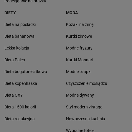
Podciąganie na drążku
DIETY
MODA
Dieta na pośladki
Kozaki na zimę
Dieta bananowa
Kurtki zimowe
Lekka kolacja
Modne fryzury
Dieta Paleo
Kurtki Monnari
Dieta bogatoresztkowa
Modne czapki
Dieta kopenhaska
Czyszczenie mosiądzu
Dieta OXY
Modne dywany
Dieta 1500 kalorii
Styl modern vintage
Dieta redukcyjna
Nowoczesna kuchnia
Wygodne fotele