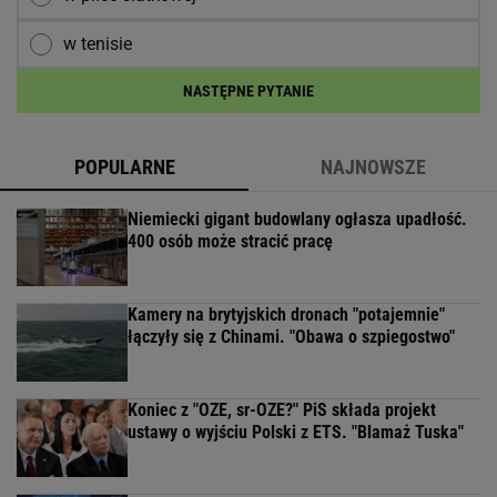
w tenisie
NASTĘPNE PYTANIE
POPULARNE
NAJNOWSZE
Niemiecki gigant budowlany ogłasza upadłość.
400 osób może stracić pracę
Kamery na brytyjskich dronach "potajemnie"
łączyły się z Chinami. "Obawa o szpiegostwo"
Koniec z "OZE, sr-OZE?" PiS składa projekt
ustawy o wyjściu Polski z ETS. "Blamaż Tuska"