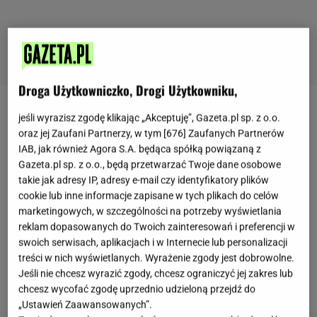
Droga Użytkowniczko, Drogi Użytkowniku,
Zobacz wideo
jeśli wyrazisz zgodę klikając „Akceptuję”, Gazeta.pl sp. z o.o.
oraz jej Zaufani Partnerzy, w tym [
676
] Zaufanych Partnerów
IAB, jak również Agora S.A. będąca spółką powiązaną z
Anna Lewandowska
co jakiś czas porusza temat
Gazeta.pl sp. z o.o., będą przetwarzać Twoje dane osobowe
cellulitu
na swoim blogu. Tym razem trenerka
takie jak adresy IP, adresy e-mail czy identyfikatory plików
cookie lub inne informacje zapisane w tych plikach do celów
postanowiła przyznać się do tego, że zdarzało jej się
marketingowych, w szczególności na potrzeby wyświetlania
samej testować domowe sposoby na
reklam dopasowanych do Twoich zainteresowań i preferencji w
pomarańczową skórkę, ale o niektórych z nich
swoich serwisach, aplikacjach i w Internecie lub personalizacji
treści w nich wyświetlanych. Wyrażenie zgody jest dobrowolne.
pragnie szybko zapomnieć. Na Instagramie
Jeśli nie chcesz wyrazić zgody, chcesz ograniczyć jej zakres lub
opublikowała post, w którym pisze:
chcesz wycofać zgodę uprzednio udzieloną przejdź do
„Ustawień Zaawansowanych”.