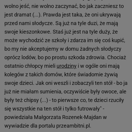
wolno jeść, nie wolno zaczynać, bo jak zaczniesz to
jest dramat (...). Prawda jest taka, że oni ukrywają
przed nami słodycze. Są już na tyle duzi, że mają
swoje kieszonkowe. Staś już jest na tyle duży, że
może wychodzić ze szkoły i zdarza im się coś kupić,
bo my nie akceptujemy w domu żadnych słodyczy
oprócz lodów, bo po prostu szkoda zdrowia. Chociaż
ostatnio chłopcy mieli
urodziny
i w ogóle oni mają
kolegów z takich domów, które świadomie żywią
swoje dzieci. Jak oni weszli i zobaczyli ten stół - bo ja
już nie miałam sumienia, oczywiście były owoce, ale
były też chipsy (...) - to pierwsze co, te dzieci rzuciły
się wszystkie na ten stół i tylko futrowały" -
powiedziała Małgorzata Rozenek-Majdan w
wywiadzie dla portalu przeambitni.pl.