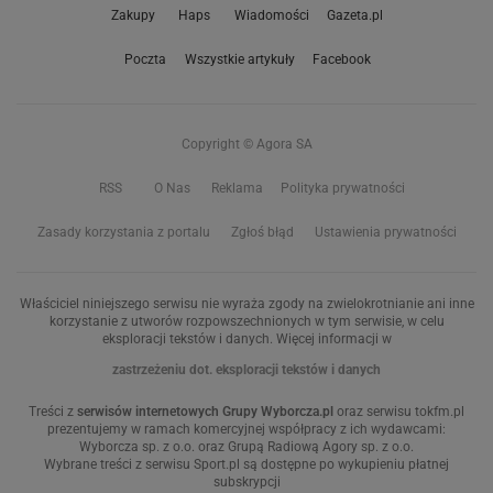
Zakupy
Haps
Wiadomości
Gazeta.pl
Poczta
Wszystkie artykuły
Facebook
Copyright © Agora SA
RSS
O Nas
Reklama
Polityka prywatności
Zasady korzystania z portalu
Zgłoś błąd
Ustawienia prywatności
Właściciel niniejszego serwisu nie wyraża zgody na zwielokrotnianie ani inne
korzystanie z utworów rozpowszechnionych w tym serwisie, w celu
eksploracji tekstów i danych. Więcej informacji w
zastrzeżeniu dot. eksploracji tekstów i danych
Treści z
serwisów internetowych Grupy Wyborcza.pl
oraz serwisu tokfm.pl
prezentujemy w ramach komercyjnej współpracy z ich wydawcami:
Wyborcza sp. z o.o. oraz Grupą Radiową Agory sp. z o.o.
Wybrane treści z serwisu Sport.pl są dostępne po wykupieniu płatnej
subskrypcji