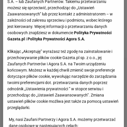
S.A. – lub Zaufanych Partnerów. Takiemu przetwarzaniu
wody, a kawę pije tylko z mlekiem roślinnym. Oprócz
możesz się sprzeciwić, przechodząc do „Ustawień
tego wykluczyła z jadłospisu mięso, a ostatni posiłek
Zaawansowanych” lub przez kontakt z administratorem – w
je najpóźniej o 19:00. Jedną z najistotniejszych
zależności od zakresu sprzeciwu i podmiotu, wobec którego
jest kierowany. Więcej informacji o przetwarzaniu danych
zasad jej
diety
jest jednak wykluczenie z diety cukru,
osobowych znajdziesz w dokumencie
Polityka Prywatności
co stara się wdrożyć również u swoich synów,
Gazeta.pl
i
Polityka Prywatności Agora S.A.
jednak jak się okazuje, wcale nie jest to takie łatwe.
Klikając „Akceptuję” wyrażasz też zgodę na zainstalowanie i
przechowywanie plików cookie Gazeta.pl sp. z o.o., jej
Zaufanych Partnerów i Agora S.A. na Twoim urządzeniu
końcowym. Możesz w każdej chwili zmienić swoje preferencje
dotyczące plików cookie, wywołując narzędzie do zarządzania
twoimi preferencjami dot. przetwarzania danych poprzez
odnośnik „Ustawienia prywatności ” w stopce serwisu i
przechodząc do „Ustawień Zaawansowanych”. Zmiana
ustawień plików cookie możliwa jest także za pomocą ustawień
przeglądarki.
My, nasi Zaufani Partnerzy i Agora S.A. możemy przetwarzać
dane osobowe w następujących celach: