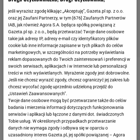
jeśli wyrazisz zgodę klikając „Akceptuję”, Gazeta.pl sp. z o.o.
oraz jej Zaufani Partnerzy, w tym [
676
] Zaufanych Partnerów
IAB, jak również Agora S.A. będąca spółką powiązaną z
Gazeta.pl sp. z o.o., będą przetwarzać Twoje dane osobowe
takie jak adresy IP, adresy e-mail czy identyfikatory plików
cookie lub inne informacje zapisane w tych plikach do celów
marketingowych, w szczególności na potrzeby wyświetlania
reklam dopasowanych do Twoich zainteresowań i preferencji w
swoich serwisach, aplikacjach i w Internecie lub personalizacji
Zobacz wideo
treści w nich wyświetlanych. Wyrażenie zgody jest dobrowolne.
Jeśli nie chcesz wyrazić zgody, chcesz ograniczyć jej zakres lub
chcesz wycofać zgodę uprzednio udzieloną przejdź do
Małgorzata Rozenek-Majdan już od kilku dobrych lat
„Ustawień Zaawansowanych”.
jest zwolenniczką zdrowego stylu życia
. Perfekcyjna
Twoje dane osobowe mogą być przetwarzane także do celów
Pani domu zwraca uwagę nie tylko na dietę, ale
badania i mierzenia informacji dotyczących funkcjonowania
serwisów i aplikacji lub łączone z danymi dot. świadczonych
również regularnie uprawia sport. Małgosia każdy
Tobie usług. W określonych przypadkach przetwarzanie
dzień rozpoczyna od szklanki wody z cytryną, w
danych nie wymaga zgody i odbywa się w oparciu o
ciągu dnia stara się wypijać przynajmniej 2 litry
uzasadniony interes Gazeta.pl, jej spółki powiązanej – Agora