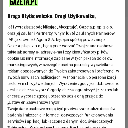
Droga Użytkowniczko, Drogi Użytkowniku,
jeśli wyrazisz zgodę klikając „Akceptuję”, Gazeta.pl sp. z o.o.
Zobacz wideo
oraz jej Zaufani Partnerzy, w tym [
676
] Zaufanych Partnerów
IAB, jak również Agora S.A. będąca spółką powiązaną z
Gazeta.pl sp. z o.o., będą przetwarzać Twoje dane osobowe
Anna Lewandowska
wręcz do perfekcji opanowała
takie jak adresy IP, adresy e-mail czy identyfikatory plików
sztukę łączenia obowiązków mamy, trenerki oraz
cookie lub inne informacje zapisane w tych plikach do celów
bizneswoman, nieustannie podejmując się nowych
marketingowych, w szczególności na potrzeby wyświetlania
projektów oraz zawodowych wyzwań. Trenerka
reklam dopasowanych do Twoich zainteresowań i preferencji w
swoich serwisach, aplikacjach i w Internecie lub personalizacji
nieustannie udowadnia, że naprawdę ma głowę do
treści w nich wyświetlanych. Wyrażenie zgody jest dobrowolne.
biznesów. Pierwszym jej ogromnym sukcesem
Jeśli nie chcesz wyrazić zgody, chcesz ograniczyć jej zakres lub
okazała się
marka zdrowej żywności Foods by Ann
,
chcesz wycofać zgodę uprzednio udzieloną przejdź do
„Ustawień Zaawansowanych”.
która od pierwszych produktów podbiło serca fanów
Twoje dane osobowe mogą być przetwarzane także do celów
Ani. Każdy kolejny biznes rozkręcany przez żonę
badania i mierzenia informacji dotyczących funkcjonowania
Roberta Lewandowskiego
również staje się hitem
serwisów i aplikacji lub łączone z danymi dot. świadczonych
Tobie usług. W określonych przypadkach przetwarzanie