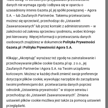
(Healthy Center by Ann, Healthy Store by Ann, Baby
danych nie wymaga zgody i odbywa się w oparciu o
by Ann czy aplikacja dietetyczno- treningowa
uzasadniony interes Gazeta.pl, jej spółki powiązanej – Agora
Diet
&Training by Ann). Jak się okazuje, to właśnie
S.A. – lub Zaufanych Partnerów. Takiemu przetwarzaniu
możesz się sprzeciwić, przechodząc do „Ustawień
aplikacja rządzi w ostatnim czasie wśród fanów Ani
Zaawansowanych” lub przez kontakt z administratorem – w
Lewandowskiej
.
zależności od zakresu sprzeciwu i podmiotu, wobec którego
jest kierowany. Więcej informacji o przetwarzaniu danych
osobowych znajdziesz w dokumencie
Polityka Prywatności
Gazeta.pl
i
Polityka Prywatności Agora S.A.
Klikając „Akceptuję” wyrażasz też zgodę na zainstalowanie i
przechowywanie plików cookie Gazeta.pl sp. z o.o., jej
Zaufanych Partnerów i Agora S.A. na Twoim urządzeniu
końcowym. Możesz w każdej chwili zmienić swoje preferencje
dotyczące plików cookie, wywołując narzędzie do zarządzania
twoimi preferencjami dot. przetwarzania danych poprzez
odnośnik „Ustawienia prywatności ” w stopce serwisu i
przechodząc do „Ustawień Zaawansowanych”. Zmiana
ustawień plików cookie możliwa jest także za pomocą ustawień
przeglądarki.