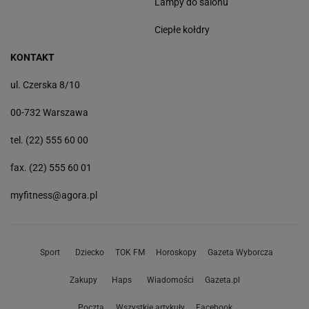
Lampy do salonu
Ciepłe kołdry
KONTAKT
ul. Czerska 8/10
00-732 Warszawa
tel. (22) 555 60 00
fax. (22) 555 60 01
myfitness@agora.pl
Sport
Dziecko
TOK FM
Horoskopy
Gazeta Wyborcza
Zakupy
Haps
Wiadomości
Gazeta.pl
Poczta
Wszystkie artykuły
Facebook