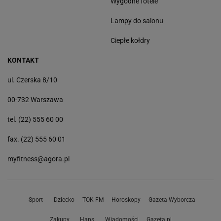
Wygodne fotele
Lampy do salonu
Ciepłe kołdry
KONTAKT
ul. Czerska 8/10
00-732 Warszawa
tel. (22) 555 60 00
fax. (22) 555 60 01
myfitness@agora.pl
Sport
Dziecko
TOK FM
Horoskopy
Gazeta Wyborcza
Zakupy
Haps
Wiadomości
Gazeta.pl