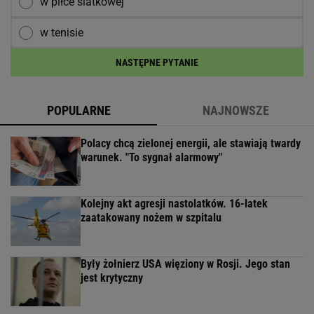
w piłce siatkowej
w tenisie
NASTĘPNE PYTANIE
POPULARNE
NAJNOWSZE
Polacy chcą zielonej energii, ale stawiają twardy
warunek. "To sygnał alarmowy"
Kolejny akt agresji nastolatków. 16-latek
zaatakowany nożem w szpitalu
Były żołnierz USA więziony w Rosji. Jego stan
jest krytyczny