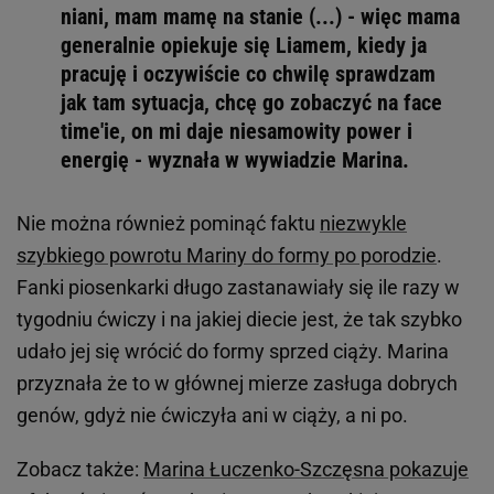
niani, mam mamę na stanie (...) - więc mama
generalnie opiekuje się Liamem, kiedy ja
pracuję i oczywiście co chwilę sprawdzam
jak tam sytuacja, chcę go zobaczyć na face
time'ie, on mi daje niesamowity power i
energię - wyznała w wywiadzie Marina.
Nie można również pominąć faktu
niezwykle
szybkiego powrotu Mariny do formy po porodzie
.
Fanki piosenkarki długo zastanawiały się ile razy w
tygodniu ćwiczy i na jakiej diecie jest, że tak szybko
udało jej się wrócić do formy sprzed ciąży. Marina
przyznała że to w głównej mierze zasługa dobrych
genów, gdyż nie ćwiczyła ani w ciąży, a ni po.
Zobacz także:
Marina Łuczenko-Szczęsna pokazuje