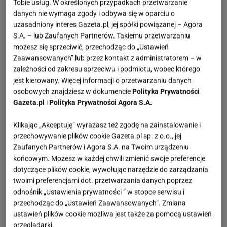
Tobie usług. W określonych przypadkach przetwarzanie
danych nie wymaga zgody i odbywa się w oparciu o
uzasadniony interes Gazeta.pl, jej spółki powiązanej – Agora
S.A. – lub Zaufanych Partnerów. Takiemu przetwarzaniu
możesz się sprzeciwić, przechodząc do „Ustawień
Zaawansowanych” lub przez kontakt z administratorem – w
zależności od zakresu sprzeciwu i podmiotu, wobec którego
jest kierowany. Więcej informacji o przetwarzaniu danych
osobowych znajdziesz w dokumencie
Polityka Prywatności
Gazeta.pl
i
Polityka Prywatności Agora S.A.
Klikając „Akceptuję” wyrażasz też zgodę na zainstalowanie i
przechowywanie plików cookie Gazeta.pl sp. z o.o., jej
Zaufanych Partnerów i Agora S.A. na Twoim urządzeniu
końcowym. Możesz w każdej chwili zmienić swoje preferencje
dotyczące plików cookie, wywołując narzędzie do zarządzania
twoimi preferencjami dot. przetwarzania danych poprzez
odnośnik „Ustawienia prywatności ” w stopce serwisu i
przechodząc do „Ustawień Zaawansowanych”. Zmiana
ustawień plików cookie możliwa jest także za pomocą ustawień
przeglądarki.