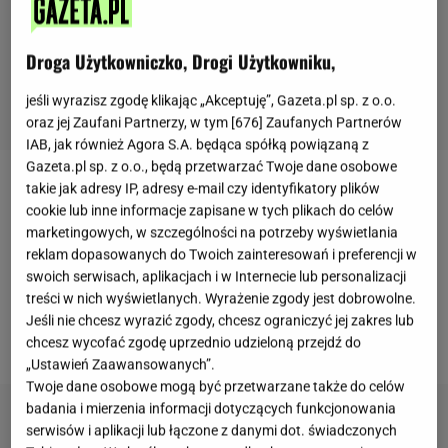
Droga Użytkowniczko, Drogi Użytkowniku,
jeśli wyrazisz zgodę klikając „Akceptuję”, Gazeta.pl sp. z o.o.
oraz jej Zaufani Partnerzy, w tym [
676
] Zaufanych Partnerów
IAB, jak również Agora S.A. będąca spółką powiązaną z
Gazeta.pl sp. z o.o., będą przetwarzać Twoje dane osobowe
takie jak adresy IP, adresy e-mail czy identyfikatory plików
Marina Łuczenko-Szczęsna
jest obecna w mediach
cookie lub inne informacje zapisane w tych plikach do celów
już od wielu lat, realizowała się jako piosenkarka, a
marketingowych, w szczególności na potrzeby wyświetlania
także jako aktorka w serialu "39 i pół". Jednak od
reklam dopasowanych do Twoich zainteresowań i preferencji w
swoich serwisach, aplikacjach i w Internecie lub personalizacji
momentu, kiedy związała się ze znanym polskim
treści w nich wyświetlanych. Wyrażenie zgody jest dobrowolne.
piłkarzem - Wojciechem Szczęsnym, postrzegana
Jeśli nie chcesz wyrazić zgody, chcesz ograniczyć jej zakres lub
jest przede wszystkim jako WAG.
chcesz wycofać zgodę uprzednio udzieloną przejdź do
„Ustawień Zaawansowanych”.
Twoje dane osobowe mogą być przetwarzane także do celów
badania i mierzenia informacji dotyczących funkcjonowania
serwisów i aplikacji lub łączone z danymi dot. świadczonych