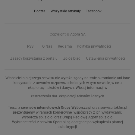
Poczta
Wszystkie artykuły
Facebook
Copyright © Agora SA
RSS
O Nas
Reklama
Polityka prywatności
Zasady korzystania z portalu
Zgłoś błąd
Ustawienia prywatności
Właściciel niniejszego serwisu nie wyraża zgody na zwielokrotnianie ani inne
korzystanie z utworów rozpowszechnionych w tym serwisie, w celu
eksploracji tekstów i danych. Więcej informacji w
zastrzeżeniu dot. eksploracji tekstów i danych
Treści z
serwisów internetowych Grupy Wyborcza.pl
oraz serwisu tokfm.pl
prezentujemy w ramach komercyjnej współpracy z ich wydawcami:
Wyborcza sp. z o.o. oraz Grupą Radiową Agory sp. z o.o.
Wybrane treści z serwisu Sport.pl są dostępne po wykupieniu płatnej
subskrypcji