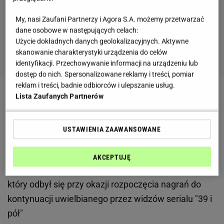
My, nasi Zaufani Partnerzy i Agora S.A. możemy przetwarzać
dane osobowe w następujących celach:
Użycie dokładnych danych geolokalizacyjnych. Aktywne
skanowanie charakterystyki urządzenia do celów
identyfikacji. Przechowywanie informacji na urządzeniu lub
dostęp do nich. Spersonalizowane reklamy i treści, pomiar
reklam i treści, badnie odbiorców i ulepszanie usług.
Lista Zaufanych Partnerów
Marina Łuczenko-Szczęsna o niesprawiedliwych
ocenach swojej osoby
USTAWIENIA ZAAWANSOWANE
Marina
nie ukrywa, że takie szufladkowanie jest dla
niej niesprawiedliwe, o czym powiedziała ostatnio w
AKCEPTUJĘ
wywiadzie z Kingą Burzyńską dla "Dzień Dobry TVN",
który odbył się przy okazji rozpoczęcia nagrań do
kontynuacji uwielbianego przez widzów serialu "39 i
pół"