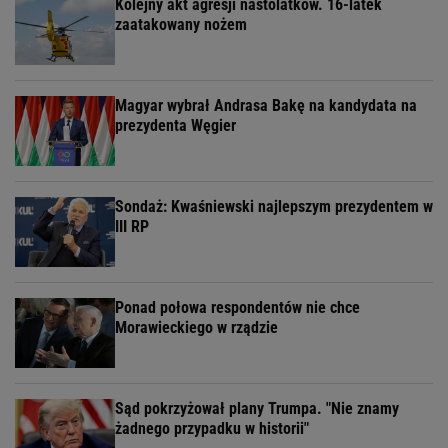
Kolejny akt agresji nastolatków. 16-latek
zaatakowany nożem
Magyar wybrał Andrasa Bakę na kandydata na
prezydenta Węgier
Sondaż: Kwaśniewski najlepszym prezydentem w
III RP
Ponad połowa respondentów nie chce
Morawieckiego w rządzie
Sąd pokrzyżował plany Trumpa. "Nie znamy
żadnego przypadku w historii"