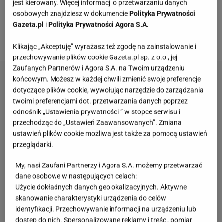
jest kierowany. Więcej informacji o przetwarzaniu danych
stworzenie marki naturalnych
kosmetyków
"beBio
osobowych znajdziesz w dokumencie
Polityka Prywatności
cosmetics"
, która swoją premierę miała 1 kwietnia i
Gazeta.pl
i
Polityka Prywatności Agora S.A.
momentalnie podbiła serca fanek trenerki.
Klikając „Akceptuję” wyrażasz też zgodę na zainstalowanie i
przechowywanie plików cookie Gazeta.pl sp. z o.o., jej
Zaufanych Partnerów i Agora S.A. na Twoim urządzeniu
końcowym. Możesz w każdej chwili zmienić swoje preferencje
dotyczące plików cookie, wywołując narzędzie do zarządzania
twoimi preferencjami dot. przetwarzania danych poprzez
odnośnik „Ustawienia prywatności ” w stopce serwisu i
przechodząc do „Ustawień Zaawansowanych”. Zmiana
ustawień plików cookie możliwa jest także za pomocą ustawień
przeglądarki.
My, nasi Zaufani Partnerzy i Agora S.A. możemy przetwarzać
dane osobowe w następujących celach:
Użycie dokładnych danych geolokalizacyjnych. Aktywne
skanowanie charakterystyki urządzenia do celów
identyfikacji. Przechowywanie informacji na urządzeniu lub
dostęp do nich. Spersonalizowane reklamy i treści, pomiar