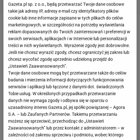
Gazeta.pl sp. z o.o., będą przetwarzać Twoje dane osobowe
takie jak adresy IP, adresy e-mail czy identyfikatory plików
cookie lub inne informacje zapisane w tych plikach do celów
marketingowych, w szczególności na potrzeby wyświetlania
Zobacz wideo
reklam dopasowanych do Twoich zainteresowań i preferencji w
swoich serwisach, aplikacjach i w Internecie lub personalizacji
treści w nich wyświetlanych. Wyrażenie zgody jest dobrowolne.
Ostatnie miesiące były dla
Ewy Chodakowskiej
Jeśli nie chcesz wyrazić zgody, chcesz ograniczyć jej zakres lub
niezwykle intensywne. Oprócz obowiązków, takich
chcesz wycofać zgodę uprzednio udzieloną przejdź do
jak prowadzenie Instagrama, spotkania, czy
„Ustawień Zaawansowanych”.
Twoje dane osobowe mogą być przetwarzane także do celów
prowadzenie treningów w różnych
miastach
Pilski
badania i mierzenia informacji dotyczących funkcjonowania
oraz Europy, Ewa pracowała także nad dwoma
serwisów i aplikacji lub łączone z danymi dot. świadczonych
wielkimi projektami, które w ostatnim czasie
Tobie usług. W określonych przypadkach przetwarzanie
danych nie wymaga zgody i odbywa się w oparciu o
ogłosiła. Pierwszym projektem, który do samego
uzasadniony interes Gazeta.pl, jej spółki powiązanej – Agora
końca utrzymany został w tajemnicy, była
S.A. – lub Zaufanych Partnerów. Takiemu przetwarzaniu
ambasadorska kolekcja biżuterii, którą trenerka
możesz się sprzeciwić, przechodząc do „Ustawień
zaprojektowała we współpracy z marką W.KRUK
.
Zaawansowanych” lub przez kontakt z administratorem – w
zależności od zakresu sprzeciwu i podmiotu, wobec którego
Drugim ogromnym przedsięwzięciem Ewy było