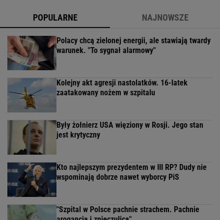
POPULARNE
NAJNOWSZE
Polacy chcą zielonej energii, ale stawiają twardy
warunek. "To sygnał alarmowy"
Kolejny akt agresji nastolatków. 16-latek
zaatakowany nożem w szpitalu
Były żołnierz USA więziony w Rosji. Jego stan
jest krytyczny
Kto najlepszym prezydentem w III RP? Dudy nie
wspominają dobrze nawet wyborcy PiS
"Szpital w Polsce pachnie strachem. Pachnie
arogancją i znieczulicą"