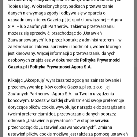
Tobie usług. W określonych przypadkach przetwarzanie
danych nie wymaga zgody i odbywa się w oparciu o
Dla niej czas się zatrzymał.
Salma Hayek
we
uzasadniony interes Gazeta.pl, jej spółki powiązanej – Agora
wrześniu skończy 53 lata, ale dla niej wiek to tylko
S.A. – lub Zaufanych Partnerów. Takiemu przetwarzaniu
możesz się sprzeciwić, przechodząc do „Ustawień
liczba. Meksykańska aktorka nie tylko podbija od lat
Zaawansowanych” lub przez kontakt z administratorem – w
serca publiczności dzięki swoim rolom, lecz
zależności od zakresu sprzeciwu i podmiotu, wobec którego
także dzięki swojej seksownej sylwetce.
jest kierowany. Więcej informacji o przetwarzaniu danych
osobowych znajdziesz w dokumencie
Polityka Prywatności
Gazeta.pl
i
Polityka Prywatności Agora S.A.
Klikając „Akceptuję” wyrażasz też zgodę na zainstalowanie i
przechowywanie plików cookie Gazeta.pl sp. z o.o., jej
Zaufanych Partnerów i Agora S.A. na Twoim urządzeniu
końcowym. Możesz w każdej chwili zmienić swoje preferencje
dotyczące plików cookie, wywołując narzędzie do zarządzania
twoimi preferencjami dot. przetwarzania danych poprzez
odnośnik „Ustawienia prywatności ” w stopce serwisu i
przechodząc do „Ustawień Zaawansowanych”. Zmiana
ustawień plików cookie możliwa jest także za pomocą ustawień