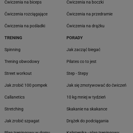
Ćwiczenia na biceps
Ćwiczenia na boczki
Ćwiczenia rozciągające
Ćwiczenia na przedramie
Ćwiczenia na pośladki
Ćwiczenia na drążku
TRENING
PORADY
Spinning
Jak zacząć biegać
Trening obwodowy
Pilates co to jest
Street workout
Step - Stepy
Jak zrobić 100 pompek
Jak się zmotywować do ćwiczeń
Callanetics
10 kg mniej w tydzień
Stretching
Skakanie na skakance
Jak zrobić szpagat
Drążek do podciągania
Plan treningowy w domu
Kalistenika - plan treningowy