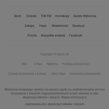
Sport
Dziecko
TOK FM
Horoskopy
Gazeta Wyborcza
Zakupy
Haps
Wiadomości
Gazeta.pl
Poczta
Wszystkie artykuły
Facebook
Copyright © Agora SA
RSS
O Nas
Reklama
Polityka prywatności
Zasady korzystania z portalu
Zgłoś błąd
Ustawienia prywatności
Właściciel niniejszego serwisu nie wyraża zgody na zwielokrotnianie ani inne
korzystanie z utworów rozpowszechnionych w tym serwisie, w celu
eksploracji tekstów i danych. Więcej informacji w
zastrzeżeniu dot. eksploracji tekstów i danych