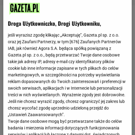
Droga Użytkowniczko, Drogi Użytkowniku,
jeśli wyrazisz zgodę klikając „Akceptuję”, Gazeta.pl sp. z o.o.
oraz jej Zaufani Partnerzy, w tym [
676
] Zaufanych Partnerów
IAB, jak również Agora S.A. będąca spółką powiązaną z
Gazeta.pl sp. z o.o., będą przetwarzać Twoje dane osobowe
takie jak adresy IP, adresy e-mail czy identyfikatory plików
cookie lub inne informacje zapisane w tych plikach do celów
marketingowych, w szczególności na potrzeby wyświetlania
reklam dopasowanych do Twoich zainteresowań i preferencji w
swoich serwisach, aplikacjach i w Internecie lub personalizacji
treści w nich wyświetlanych. Wyrażenie zgody jest dobrowolne.
Jeśli nie chcesz wyrazić zgody, chcesz ograniczyć jej zakres lub
chcesz wycofać zgodę uprzednio udzieloną przejdź do
„Ustawień Zaawansowanych”.
Twoje dane osobowe mogą być przetwarzane także do celów
badania i mierzenia informacji dotyczących funkcjonowania
serwisów i aplikacji lub łączone z danymi dot. świadczonych