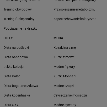
Trening obwodowy
Przyśpieszenie metabolizmu
Trening funkcjonalny
Zapotrzebowanie kaloryczne
Podciąganie na drążku
DIETY
MODA
Dieta na pośladki
Kozaki na zimę
Dieta bananowa
Kurtki zimowe
Lekka kolacja
Modne fryzury
Dieta Paleo
Kurtki Monnari
Dieta bogatoresztkowa
Modne czapki
Dieta kopenhaska
Czyszczenie mosiądzu
Dieta OXY
Modne dywany