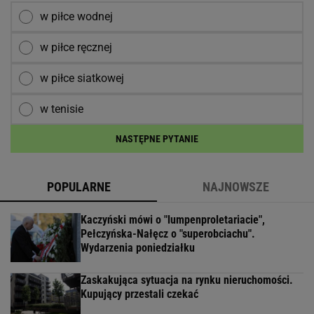
w piłce wodnej
w piłce ręcznej
w piłce siatkowej
w tenisie
NASTĘPNE PYTANIE
POPULARNE
NAJNOWSZE
Kaczyński mówi o "lumpenproletariacie",
Pełczyńska-Nałęcz o "superobciachu".
Wydarzenia poniedziałku
Zaskakująca sytuacja na rynku nieruchomości.
Kupujący przestali czekać