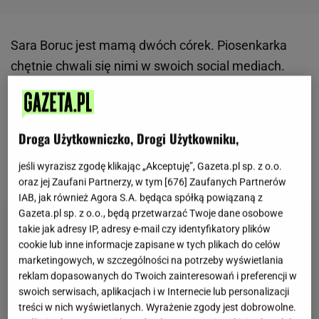
Sara Boruc jest mamą dwóch córek. Piosenkarka
chętnie chwali się nimi w swoich social mediach.
Widać, że rodzina jest dla niej bardzo ważna.
Gwiazda
nigdy otwarcie nie mówiła o tym, że
chciałaby mieć kolejne dziecko, ale po ogłoszeniu
Droga Użytkowniczko, Drogi Użytkowniku,
radosnej informacji w minione święta możemy
jeśli wyrazisz zgodę klikając „Akceptuję”, Gazeta.pl sp. z o.o.
wnioskować, że będzie to wyczekiwane dziecko.
oraz jej Zaufani Partnerzy, w tym [
676
] Zaufanych Partnerów
IAB, jak również Agora S.A. będąca spółką powiązaną z
Gazeta.pl sp. z o.o., będą przetwarzać Twoje dane osobowe
takie jak adresy IP, adresy e-mail czy identyfikatory plików
cookie lub inne informacje zapisane w tych plikach do celów
marketingowych, w szczególności na potrzeby wyświetlania
reklam dopasowanych do Twoich zainteresowań i preferencji w
swoich serwisach, aplikacjach i w Internecie lub personalizacji
treści w nich wyświetlanych. Wyrażenie zgody jest dobrowolne.