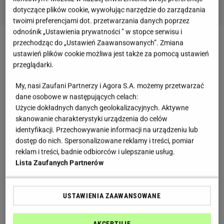
dotyczące plików cookie, wywołując narzędzie do zarządzania
twoimi preferencjami dot. przetwarzania danych poprzez
odnośnik „Ustawienia prywatności ” w stopce serwisu i
przechodząc do „Ustawień Zaawansowanych”. Zmiana
Przypomnijmy, że Sara sama ma dwie siostry Ines i
ustawień plików cookie możliwa jest także za pomocą ustawień
Nadię, z którymi wspólnie prowadzi firmę z biżuterią
przeglądarki.
Sin by Mannei.
My, nasi Zaufani Partnerzy i Agora S.A. możemy przetwarzać
dane osobowe w następujących celach:
Użycie dokładnych danych geolokalizacyjnych. Aktywne
skanowanie charakterystyki urządzenia do celów
identyfikacji. Przechowywanie informacji na urządzeniu lub
dostęp do nich. Spersonalizowane reklamy i treści, pomiar
reklam i treści, badnie odbiorców i ulepszanie usług.
Lista Zaufanych Partnerów
USTAWIENIA ZAAWANSOWANE
AKCEPTUJĘ