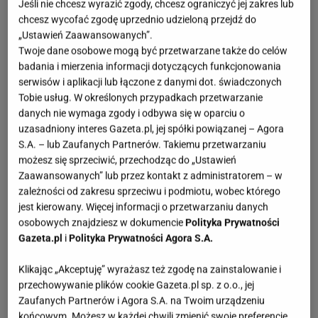
Jeśli nie chcesz wyrazić zgody, chcesz ograniczyć jej zakres lub
chcesz wycofać zgodę uprzednio udzieloną przejdź do
„Ustawień Zaawansowanych”.
Twoje dane osobowe mogą być przetwarzane także do celów
badania i mierzenia informacji dotyczących funkcjonowania
serwisów i aplikacji lub łączone z danymi dot. świadczonych
Tobie usług. W określonych przypadkach przetwarzanie
danych nie wymaga zgody i odbywa się w oparciu o
uzasadniony interes Gazeta.pl, jej spółki powiązanej – Agora
S.A. – lub Zaufanych Partnerów. Takiemu przetwarzaniu
możesz się sprzeciwić, przechodząc do „Ustawień
Zaawansowanych” lub przez kontakt z administratorem – w
zależności od zakresu sprzeciwu i podmiotu, wobec którego
jest kierowany. Więcej informacji o przetwarzaniu danych
osobowych znajdziesz w dokumencie
Polityka Prywatności
Gazeta.pl
i
Polityka Prywatności Agora S.A.
Klikając „Akceptuję” wyrażasz też zgodę na zainstalowanie i
przechowywanie plików cookie Gazeta.pl sp. z o.o., jej
Zaufanych Partnerów i Agora S.A. na Twoim urządzeniu
końcowym. Możesz w każdej chwili zmienić swoje preferencje