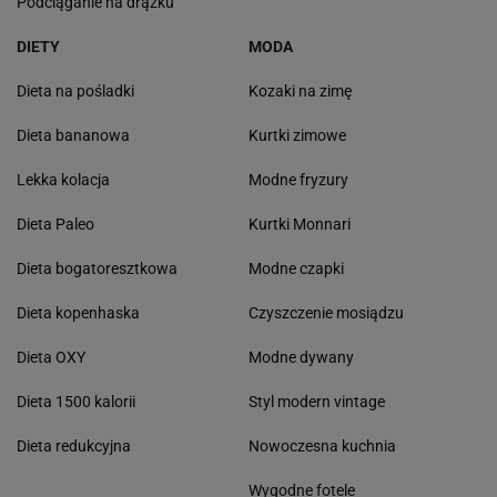
Podciąganie na drążku
DIETY
MODA
Dieta na pośladki
Kozaki na zimę
Dieta bananowa
Kurtki zimowe
Lekka kolacja
Modne fryzury
Dieta Paleo
Kurtki Monnari
Dieta bogatoresztkowa
Modne czapki
Dieta kopenhaska
Czyszczenie mosiądzu
Dieta OXY
Modne dywany
Dieta 1500 kalorii
Styl modern vintage
Dieta redukcyjna
Nowoczesna kuchnia
Wygodne fotele