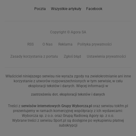
Poczta
Wszystkie artykuły
Facebook
Copyright © Agora SA
RSS
O Nas
Reklama
Polityka prywatności
Zasady korzystania z portalu
Zgłoś błąd
Ustawienia prywatności
Właściciel niniejszego serwisu nie wyraża zgody na zwielokrotnianie ani inne
korzystanie z utworów rozpowszechnionych w tym serwisie, w celu
eksploracji tekstów i danych. Więcej informacji w
zastrzeżeniu dot. eksploracji tekstów i danych
Treści z
serwisów internetowych Grupy Wyborcza.pl
oraz serwisu tokfm.pl
prezentujemy w ramach komercyjnej współpracy z ich wydawcami:
Wyborcza sp. z o.o. oraz Grupą Radiową Agory sp. z o.o.
Wybrane treści z serwisu Sport.pl są dostępne po wykupieniu płatnej
subskrypcji