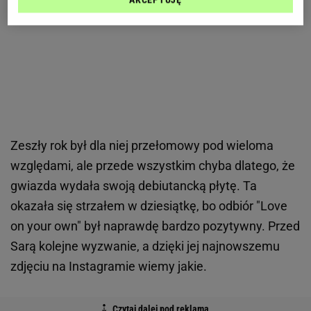
Zeszły rok był dla niej przełomowy pod wieloma
względami, ale przede wszystkim chyba dlatego, że
gwiazda wydała swoją debiutancką płytę. Ta
okazała się strzałem w dziesiątkę, bo odbiór "Love
on your own" był naprawdę bardzo pozytywny. Przed
Sarą kolejne wyzwanie, a dzięki jej najnowszemu
zdjęciu na Instagramie wiemy jakie.