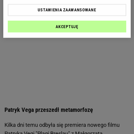
USTAWIENIA ZAAWANSOWANE
AKCEPTUJĘ
Patryk Vega przeszedł metamorfozę
Kilka dni temu odbyła się premiera nowego filmu
Patryka Vegi "Plagi Breslau" z
Małgorzatą