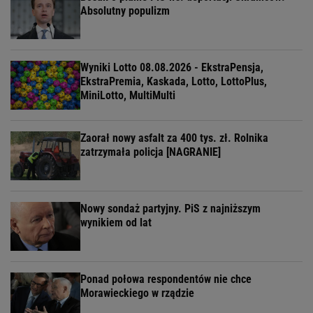
Absolutny populizm
Wyniki Lotto 08.08.2026 - EkstraPensja,
EkstraPremia, Kaskada, Lotto, LottoPlus,
MiniLotto, MultiMulti
Zaorał nowy asfalt za 400 tys. zł. Rolnika
zatrzymała policja [NAGRANIE]
Nowy sondaż partyjny. PiS z najniższym
wynikiem od lat
Ponad połowa respondentów nie chce
Morawieckiego w rządzie