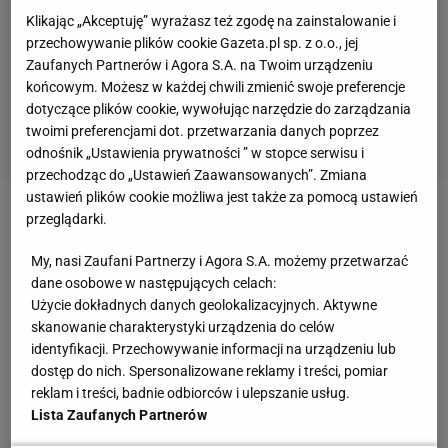
Klikając „Akceptuję” wyrażasz też zgodę na zainstalowanie i
przechowywanie plików cookie Gazeta.pl sp. z o.o., jej
Zaufanych Partnerów i Agora S.A. na Twoim urządzeniu
końcowym. Możesz w każdej chwili zmienić swoje preferencje
dotyczące plików cookie, wywołując narzędzie do zarządzania
twoimi preferencjami dot. przetwarzania danych poprzez
odnośnik „Ustawienia prywatności ” w stopce serwisu i
przechodząc do „Ustawień Zaawansowanych”. Zmiana
ustawień plików cookie możliwa jest także za pomocą ustawień
przeglądarki.
My, nasi Zaufani Partnerzy i Agora S.A. możemy przetwarzać
Na tym zdjęciu doskonale widać jak Patryk wyglądał
dane osobowe w następujących celach:
Użycie dokładnych danych geolokalizacyjnych. Aktywne
kiedyś. Zobaczcie niżej jak jest teraz.
skanowanie charakterystyki urządzenia do celów
identyfikacji. Przechowywanie informacji na urządzeniu lub
dostęp do nich. Spersonalizowane reklamy i treści, pomiar
reklam i treści, badnie odbiorców i ulepszanie usług.
Lista Zaufanych Partnerów