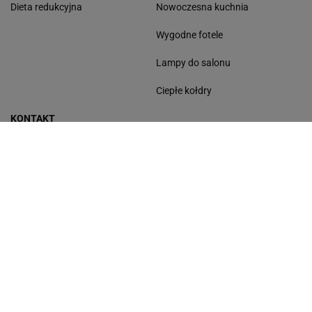
Dieta redukcyjna
Nowoczesna kuchnia
Wygodne fotele
Lampy do salonu
Ciepłe kołdry
KONTAKT
ul. Czerska 8/10
00-732 Warszawa
tel. (22) 555 60 00
fax. (22) 555 60 01
myfitness@agora.pl