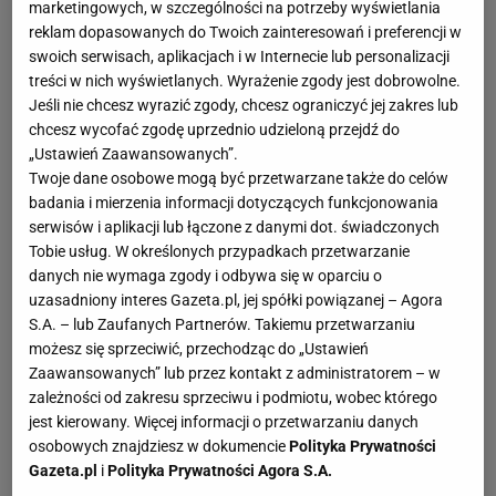
marketingowych, w szczególności na potrzeby wyświetlania
reklam dopasowanych do Twoich zainteresowań i preferencji w
swoich serwisach, aplikacjach i w Internecie lub personalizacji
treści w nich wyświetlanych. Wyrażenie zgody jest dobrowolne.
Jeśli nie chcesz wyrazić zgody, chcesz ograniczyć jej zakres lub
chcesz wycofać zgodę uprzednio udzieloną przejdź do
„Ustawień Zaawansowanych”.
Twoje dane osobowe mogą być przetwarzane także do celów
badania i mierzenia informacji dotyczących funkcjonowania
serwisów i aplikacji lub łączone z danymi dot. świadczonych
Tobie usług. W określonych przypadkach przetwarzanie
danych nie wymaga zgody i odbywa się w oparciu o
uzasadniony interes Gazeta.pl, jej spółki powiązanej – Agora
S.A. – lub Zaufanych Partnerów. Takiemu przetwarzaniu
możesz się sprzeciwić, przechodząc do „Ustawień
Zaawansowanych” lub przez kontakt z administratorem – w
zależności od zakresu sprzeciwu i podmiotu, wobec którego
jest kierowany. Więcej informacji o przetwarzaniu danych
osobowych znajdziesz w dokumencie
Polityka Prywatności
Gazeta.pl
i
Polityka Prywatności Agora S.A.