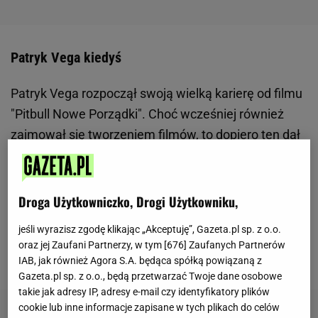
Patryk Vega kiedyś
Patryk Vega rozpoczął swoją wielką karierę od filmu
"Pitbull Nowe Porządki". Choć wcześniej również
zajmował się tworzeniem filmów, to dopiero ten dał
mu ogromną rozpoznawalność. Dotychczas Vega
nie mógł pochwalić się szczupłą sylwetką, ale
najnowsze zdjęcia potwierdzają, że teraz bardzo
Droga Użytkowniczko, Drogi Użytkowniku,
schudł. Co więcej, niektórzy twierdzą, że
jeśli wyrazisz zgodę klikając „Akceptuję”, Gazeta.pl sp. z o.o.
metamorfoza jest tak ogromna, że Patryk nie
oraz jej Zaufani Partnerzy, w tym [
676
] Zaufanych Partnerów
przypomina dawnego siebie.
IAB, jak również Agora S.A. będąca spółką powiązaną z
Gazeta.pl sp. z o.o., będą przetwarzać Twoje dane osobowe
takie jak adresy IP, adresy e-mail czy identyfikatory plików
cookie lub inne informacje zapisane w tych plikach do celów