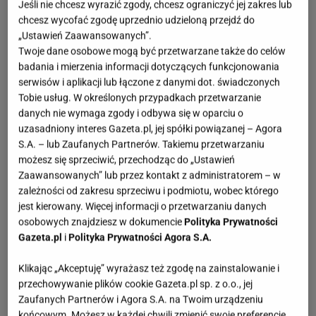
Jeśli nie chcesz wyrazić zgody, chcesz ograniczyć jej zakres lub
chcesz wycofać zgodę uprzednio udzieloną przejdź do
„Ustawień Zaawansowanych”.
Twoje dane osobowe mogą być przetwarzane także do celów
badania i mierzenia informacji dotyczących funkcjonowania
serwisów i aplikacji lub łączone z danymi dot. świadczonych
Tobie usług. W określonych przypadkach przetwarzanie
danych nie wymaga zgody i odbywa się w oparciu o
uzasadniony interes Gazeta.pl, jej spółki powiązanej – Agora
S.A. – lub Zaufanych Partnerów. Takiemu przetwarzaniu
możesz się sprzeciwić, przechodząc do „Ustawień
Zaawansowanych” lub przez kontakt z administratorem – w
zależności od zakresu sprzeciwu i podmiotu, wobec którego
jest kierowany. Więcej informacji o przetwarzaniu danych
osobowych znajdziesz w dokumencie
Polityka Prywatności
Gazeta.pl
i
Polityka Prywatności Agora S.A.
Klikając „Akceptuję” wyrażasz też zgodę na zainstalowanie i
przechowywanie plików cookie Gazeta.pl sp. z o.o., jej
Zaufanych Partnerów i Agora S.A. na Twoim urządzeniu
końcowym. Możesz w każdej chwili zmienić swoje preferencje