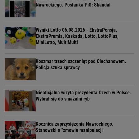
Nawrockiego. Posłanka PiS: Skandal
Wyniki Lotto 06.08.2026 - EkstraPensja,
EkstraPremia, Kaskada, Lotto, LottoPlus,
MiniLotto, MultiMulti
Koszmar trzech szczeniąt pod Ciechanowem.
Policja szuka sprawcy
Nieoficjalna wizyta prezydenta Czech w Polsce.
Wybrał się do smażalni ryb
Rocznica zaprzysiężenia Nawrockiego.
Stanowski o "zmowie manipulacji"