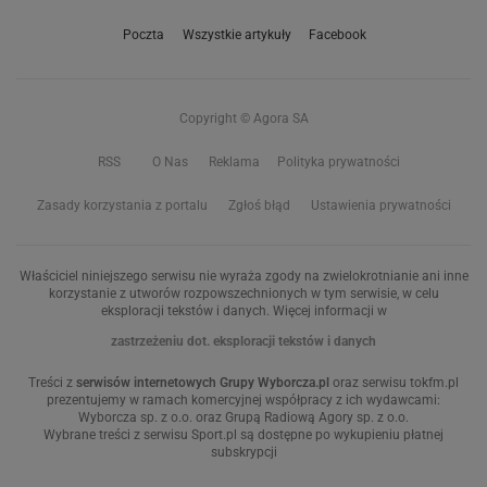
Poczta
Wszystkie artykuły
Facebook
Copyright © Agora SA
RSS
O Nas
Reklama
Polityka prywatności
Zasady korzystania z portalu
Zgłoś błąd
Ustawienia prywatności
Właściciel niniejszego serwisu nie wyraża zgody na zwielokrotnianie ani inne
korzystanie z utworów rozpowszechnionych w tym serwisie, w celu
eksploracji tekstów i danych. Więcej informacji w
zastrzeżeniu dot. eksploracji tekstów i danych
Treści z
serwisów internetowych Grupy Wyborcza.pl
oraz serwisu tokfm.pl
prezentujemy w ramach komercyjnej współpracy z ich wydawcami:
Wyborcza sp. z o.o. oraz Grupą Radiową Agory sp. z o.o.
Wybrane treści z serwisu Sport.pl są dostępne po wykupieniu płatnej
subskrypcji