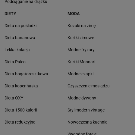
Podciąganie na drążku
DIETY
MODA
Dieta na pośladki
Kozaki na zimę
Dieta bananowa
Kurtki zimowe
Lekka kolacja
Modne fryzury
Dieta Paleo
Kurtki Monnari
Dieta bogatoresztkowa
Modne czapki
Dieta kopenhaska
Czyszczenie mosiądzu
Dieta OXY
Modne dywany
Dieta 1500 kalorii
Styl modern vintage
Dieta redukcyjna
Nowoczesna kuchnia
Wygodne fotele