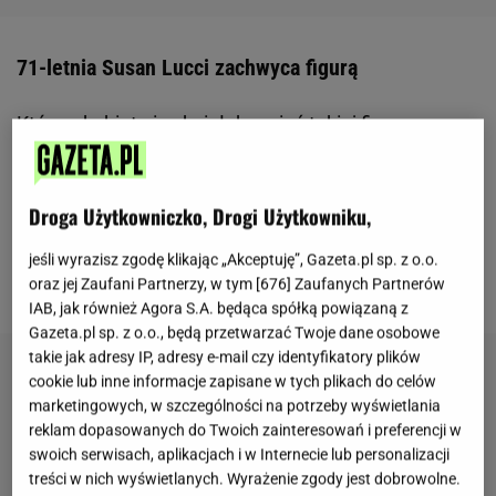
71-letnia Susan Lucci zachwyca figurą
Która z kobiet nie chciałaby mieć takiej figury
jak Susan Lucci. Amerykańska aktorka, włoskiego
pochodzenia zachwyca na Instagramie, gdzie
Droga Użytkowniczko, Drogi Użytkowniku,
chętnie publikuje zdjęcia i wideo jak ćwiczy. Mimo
wieku jest w świetnej formie, a jej figura jest godna
jeśli wyrazisz zgodę klikając „Akceptuję”, Gazeta.pl sp. z o.o.
pozazdroszczenia.
oraz jej Zaufani Partnerzy, w tym [
676
] Zaufanych Partnerów
IAB, jak również Agora S.A. będąca spółką powiązaną z
Gazeta.pl sp. z o.o., będą przetwarzać Twoje dane osobowe
takie jak adresy IP, adresy e-mail czy identyfikatory plików
cookie lub inne informacje zapisane w tych plikach do celów
marketingowych, w szczególności na potrzeby wyświetlania
reklam dopasowanych do Twoich zainteresowań i preferencji w
swoich serwisach, aplikacjach i w Internecie lub personalizacji
treści w nich wyświetlanych. Wyrażenie zgody jest dobrowolne.