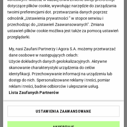
dotyczące plików cookie, wywołując narzędzie do zarządzania
twoimi preferencjami dot. przetwarzania danych poprzez
odnośnik „Ustawienia prywatności ” w stopce serwisu i
przechodząc do „Ustawień Zaawansowanych”. Zmiana
ustawień plików cookie możliwa jest także za pomocą ustawień
przeglądarki.
Okazuje się, że choć Susan ma 71 lat nie rezygnuje z
My, nasi Zaufani Partnerzy i Agora S.A. możemy przetwarzać
dane osobowe w następujących celach:
aktywności fizycznej. Co więcej, aktorka trenuje
Użycie dokładnych danych geolokalizacyjnych. Aktywne
więcej niż niektóre młodsze koleżanki. W jednym z
skanowanie charakterystyki urządzenia do celów
wywiadów przyznała, że zazwyczaj robi to sześć
identyfikacji. Przechowywanie informacji na urządzeniu lub
dostęp do nich. Spersonalizowane reklamy i treści, pomiar
razy w tygodniu, ale nawet kiedy ma odpoczywać i
reklam i treści, badnie odbiorców i ulepszanie usług.
tak wykonuje jakąś, nawet drobną aktywność
Lista Zaufanych Partnerów
fizyczną.
USTAWIENIA ZAAWANSOWANE
Staram się odpoczywać przez jeden dzień-
mówi. Ale mimo wszystko zawsze coś