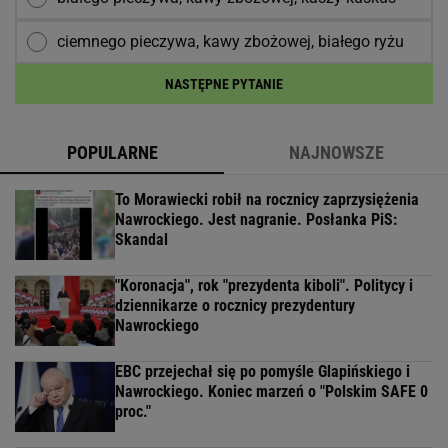
ciemnego pieczywa, kawy zbożowej, białego ryżu
NASTĘPNE PYTANIE
POPULARNE
NAJNOWSZE
To Morawiecki robił na rocznicy zaprzysiężenia
Nawrockiego. Jest nagranie. Posłanka PiS:
Skandal
"Koronacja", rok "prezydenta kiboli". Politycy i
dziennikarze o rocznicy prezydentury
Nawrockiego
EBC przejechał się po pomyśle Glapińskiego i
Nawrockiego. Koniec marzeń o "Polskim SAFE 0
proc."