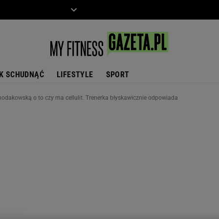
ZIECKO
MOTO
K SCHUDNĄĆ
LIFESTYLE
SPORT
hodakowską o to czy ma cellulit. Trenerka błyskawicznie odpowiada