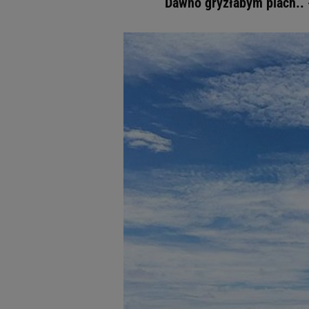
Dawno gryzłabym piach.. 