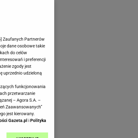
6
] Zaufanych Partnerów
woje dane osobowe takie
likach do celów
teresowań i preferencji
ażenie zgody jest
dę uprzednio udzieloną
yczących funkcjonowania
kach przetwarzanie
ązanej – Agora S.A. –
awień Zaawansowanych”
go jest kierowany.
ości Gazeta.pl
i
Polityka