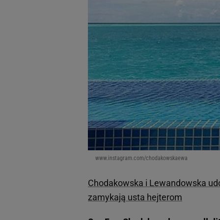
www.instagram.com/chodakowskaewa
Chodakowska i Lewandowska udost
zamykają usta hejterom