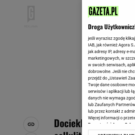
Droga Użytkownicz
jeśli wyrazisz zgodę klika
IAB, jak również Agora S
jak adresy IP, adresy e-m
marketingowych, w szcze
w swoich serwisach, aplik
dobrowolne. Jeśli nie ch
przejdź do „Ustawień Z
Twoje dane osobowe mogą
serwisów i aplikacji lub
danych nie wymaga zgody 
lub Zaufanych Partnerów
lub przez kontakt z admi
Więcej informacji o prz
Dociekliwa fanka py
Prywatności Agora S.A.