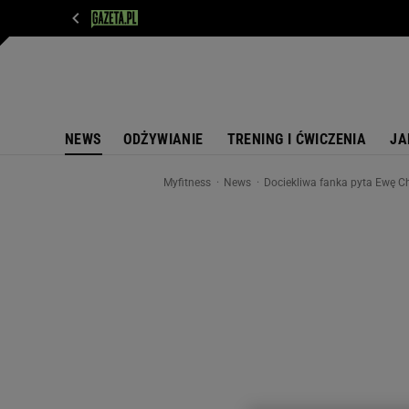
WIADOMOŚCI
NEXT
SPORT
PLOTEK
D
NEWS
ODŻYWIANIE
TRENING I ĆWICZENIA
JA
Myfitness
News
Dociekliwa fanka pyta Ewę C