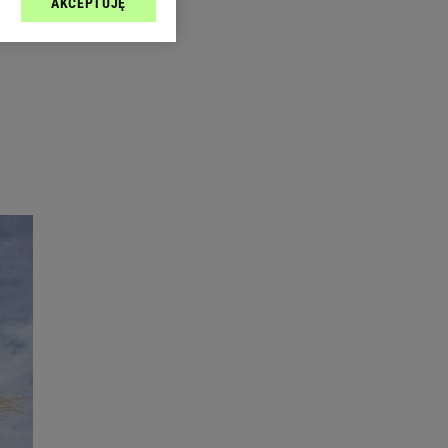
AKCEPTUJĘ
l sp. z o.o., jej
ić swoje preferencje
arzania danych poprzez
ych”. Zmiana ustawień
ach:
 celów identyfikacji.
omiar reklam i treści,