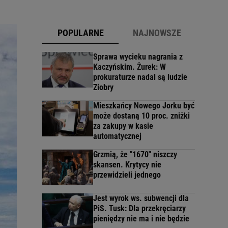
POPULARNE
NAJNOWSZE
Sprawa wycieku nagrania z
Kaczyńskim. Żurek: W
prokuraturze nadal są ludzie
Ziobry
Mieszkańcy Nowego Jorku być
może dostaną 10 proc. zniżki
za zakupy w kasie
automatycznej
Grzmią, że "1670" niszczy
skansen. Krytycy nie
przewidzieli jednego
Jest wyrok ws. subwencji dla
PiS. Tusk: Dla przekręciarzy
pieniędzy nie ma i nie będzie