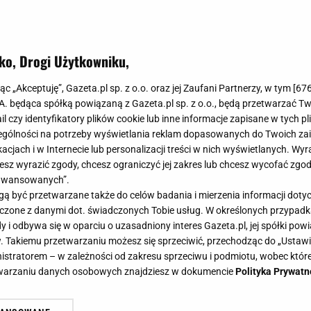
ko, Drogi Użytkowniku,
jąc „Akceptuję”, Gazeta.pl sp. z o.o. oraz jej Zaufani Partnerzy, w tym [
67
.A. będąca spółką powiązaną z Gazeta.pl sp. z o.o., będą przetwarzać T
ail czy identyfikatory plików cookie lub inne informacje zapisane w tych p
gólności na potrzeby wyświetlania reklam dopasowanych do Twoich zain
acjach i w Internecie lub personalizacji treści w nich wyświetlanych. Wyr
cesz wyrazić zgody, chcesz ograniczyć jej zakres lub chcesz wycofać zgo
aawansowanych”.
 być przetwarzane także do celów badania i mierzenia informacji dot
 łączone z danymi dot. świadczonych Tobie usług. W określonych przypad
i odbywa się w oparciu o uzasadniony interes Gazeta.pl, jej spółki powi
. Takiemu przetwarzaniu możesz się sprzeciwić, przechodząc do „Ust
nistratorem – w zależności od zakresu sprzeciwu i podmiotu, wobec które
etwarzaniu danych osobowych znajdziesz w dokumencie
Polityka Prywatn
ta Ewę Chodakowską o to czy ma