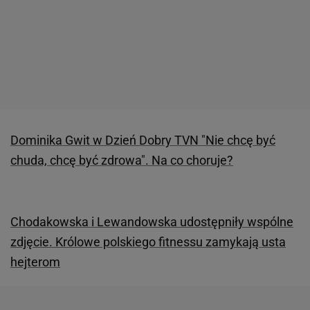
Dominika Gwit w Dzień Dobry TVN "Nie chcę być
chuda, chcę być zdrowa". Na co choruje?
Chodakowska i Lewandowska udostępniły wspólne
zdjęcie. Królowe polskiego fitnessu zamykają usta
hejterom