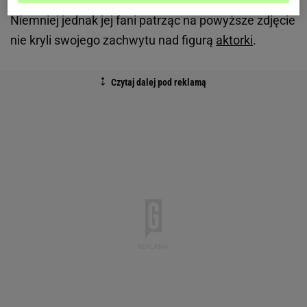
Niemniej jednak jej fani patrząc na powyższe zdjęcie
nie kryli swojego zachwytu nad figurą
aktorki
.