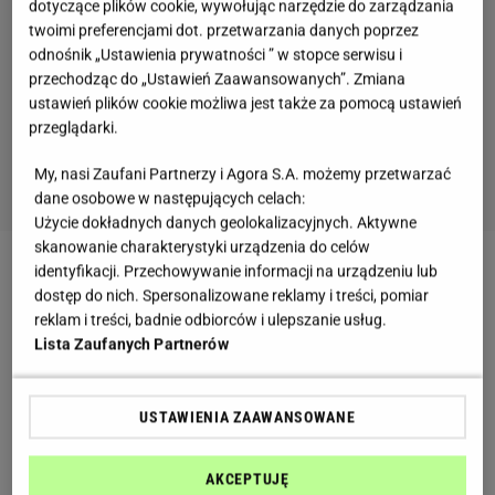
dotyczące plików cookie, wywołując narzędzie do zarządzania
twoimi preferencjami dot. przetwarzania danych poprzez
odnośnik „Ustawienia prywatności ” w stopce serwisu i
przechodząc do „Ustawień Zaawansowanych”. Zmiana
ustawień plików cookie możliwa jest także za pomocą ustawień
przeglądarki.
My, nasi Zaufani Partnerzy i Agora S.A. możemy przetwarzać
dane osobowe w następujących celach:
Użycie dokładnych danych geolokalizacyjnych. Aktywne
skanowanie charakterystyki urządzenia do celów
identyfikacji. Przechowywanie informacji na urządzeniu lub
dostęp do nich. Spersonalizowane reklamy i treści, pomiar
reklam i treści, badnie odbiorców i ulepszanie usług.
W dzisiejszych czasach niektóre gwiazdy naprawdę
Lista Zaufanych Partnerów
są gotowe pokazać wiele, tylko żeby o nich pisano.
Katarzyna Bujakiewicz do tego grona się nie zalicza i
USTAWIENIA ZAAWANSOWANE
na jej profilu większość to zdjęcia, na których
wspiera lub promuje jakąś ważną akcję.
AKCEPTUJĘ