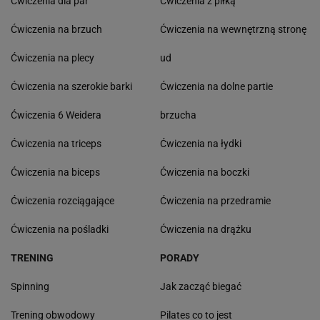
Ćwiczenia dla par
Ćwiczenia z piłką
Ćwiczenia na brzuch
Ćwiczenia na wewnętrzną stronę
Ćwiczenia na plecy
ud
Ćwiczenia na szerokie barki
Ćwiczenia na dolne partie
Ćwiczenia 6 Weidera
brzucha
Ćwiczenia na triceps
Ćwiczenia na łydki
Ćwiczenia na biceps
Ćwiczenia na boczki
Ćwiczenia rozciągające
Ćwiczenia na przedramie
Ćwiczenia na pośladki
Ćwiczenia na drążku
TRENING
PORADY
Spinning
Jak zacząć biegać
Trening obwodowy
Pilates co to jest