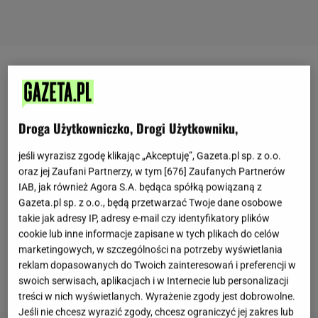
Katarzyna Bujakiewicz pokazała dość odważne
zdjęcie
Droga Użytkowniczko, Drogi Użytkowniku,
Do tej pory na Instagramie Kasi Bujakiewicz nie było
jeśli wyrazisz zgodę klikając „Akceptuję”, Gazeta.pl sp. z o.o.
takich zdjęć, aż do teraz. Gwiazda postanowiła
oraz jej Zaufani Partnerzy, w tym [
676
] Zaufanych Partnerów
przypomnieć swoim fanom sesję dla magazynu
IAB, jak również Agora S.A. będąca spółką powiązaną z
Gala, która odbyła się trzy lata temu. Bujakiewicz
Gazeta.pl sp. z o.o., będą przetwarzać Twoje dane osobowe
pozuje na zdjęciu w majtkach, ale
widok
ten ani
takie jak adresy IP, adresy e-mail czy identyfikatory plików
cookie lub inne informacje zapisane w tych plikach do celów
nikogo nie szokuje, ani nie oburza, bo w odróżnieniu
marketingowych, w szczególności na potrzeby wyświetlania
od innych gwiazd Kasia wygląda na fotce naprawdę
reklam dopasowanych do Twoich zainteresowań i preferencji w
naturalnie i ultra kobieco, a nie wyzywająco.
swoich serwisach, aplikacjach i w Internecie lub personalizacji
treści w nich wyświetlanych. Wyrażenie zgody jest dobrowolne.
Jeśli nie chcesz wyrazić zgody, chcesz ograniczyć jej zakres lub