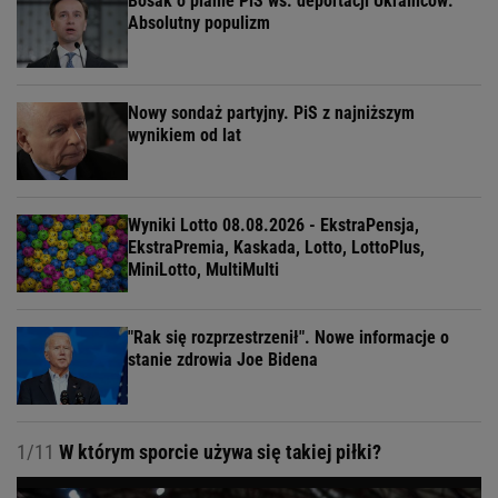
Bosak o planie PiS ws. deportacji Ukraińców:
Absolutny populizm
Nowy sondaż partyjny. PiS z najniższym
wynikiem od lat
Wyniki Lotto 08.08.2026 - EkstraPensja,
EkstraPremia, Kaskada, Lotto, LottoPlus,
MiniLotto, MultiMulti
"Rak się rozprzestrzenił". Nowe informacje o
stanie zdrowia Joe Bidena
1/11
W którym sporcie używa się takiej piłki?