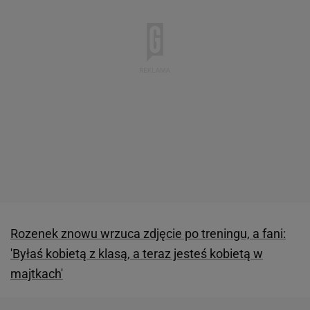
Rozenek znowu wrzuca zdjęcie po treningu, a fani:
'Byłaś kobietą z klasą, a teraz jesteś kobietą w
majtkach'