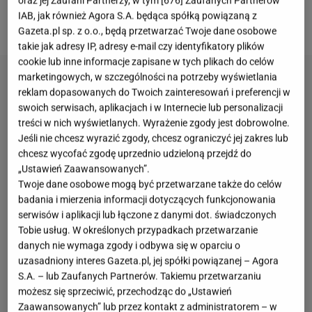
oraz jej Zaufani Partnerzy, w tym [
676
] Zaufanych Partnerów
publikuje zdjęcie z siłowni, z cateringiem
IAB, jak również Agora S.A. będąca spółką powiązaną z
dietetycznym czy w strojach
sportowych
.
Gazeta.pl sp. z o.o., będą przetwarzać Twoje dane osobowe
takie jak adresy IP, adresy e-mail czy identyfikatory plików
cookie lub inne informacje zapisane w tych plikach do celów
marketingowych, w szczególności na potrzeby wyświetlania
reklam dopasowanych do Twoich zainteresowań i preferencji w
swoich serwisach, aplikacjach i w Internecie lub personalizacji
treści w nich wyświetlanych. Wyrażenie zgody jest dobrowolne.
Jeśli nie chcesz wyrazić zgody, chcesz ograniczyć jej zakres lub
chcesz wycofać zgodę uprzednio udzieloną przejdź do
„Ustawień Zaawansowanych”.
Twoje dane osobowe mogą być przetwarzane także do celów
badania i mierzenia informacji dotyczących funkcjonowania
serwisów i aplikacji lub łączone z danymi dot. świadczonych
Tobie usług. W określonych przypadkach przetwarzanie
danych nie wymaga zgody i odbywa się w oparciu o
uzasadniony interes Gazeta.pl, jej spółki powiązanej – Agora
S.A. – lub Zaufanych Partnerów. Takiemu przetwarzaniu
możesz się sprzeciwić, przechodząc do „Ustawień
Zaawansowanych” lub przez kontakt z administratorem – w