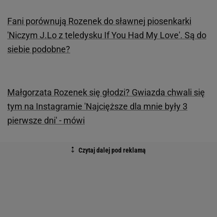
Fani porównują Rozenek do sławnej piosenkarki
'Niczym J.Lo z teledysku If You Had My Love'. Są do
siebie podobne?
Małgorzata Rozenek się głodzi? Gwiazda chwali się
tym na Instagramie 'Najcięższe dla mnie były 3
pierwsze dni' - mówi