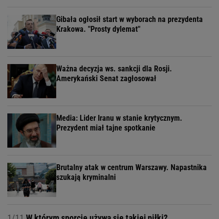
Gibała ogłosił start w wyborach na prezydenta
Krakowa. "Prosty dylemat"
Ważna decyzja ws. sankcji dla Rosji.
Amerykański Senat zagłosował
Media: Lider Iranu w stanie krytycznym.
Prezydent miał tajne spotkanie
Brutalny atak w centrum Warszawy. Napastnika
szukają kryminalni
1/11
W którym sporcie używa się takiej piłki?