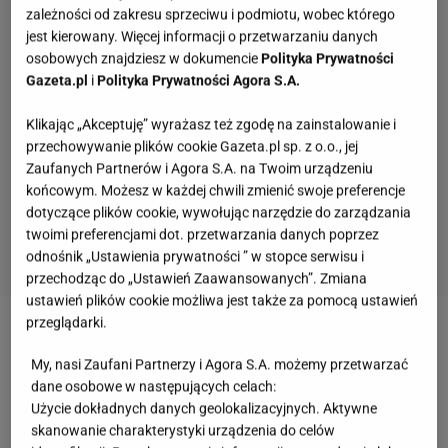
zależności od zakresu sprzeciwu i podmiotu, wobec którego
jest kierowany. Więcej informacji o przetwarzaniu danych
osobowych znajdziesz w dokumencie
Polityka Prywatności
Gazeta.pl
i
Polityka Prywatności Agora S.A.
Klikając „Akceptuję” wyrażasz też zgodę na zainstalowanie i
przechowywanie plików cookie Gazeta.pl sp. z o.o., jej
Zaufanych Partnerów i Agora S.A. na Twoim urządzeniu
końcowym. Możesz w każdej chwili zmienić swoje preferencje
dotyczące plików cookie, wywołując narzędzie do zarządzania
twoimi preferencjami dot. przetwarzania danych poprzez
odnośnik „Ustawienia prywatności ” w stopce serwisu i
przechodząc do „Ustawień Zaawansowanych”. Zmiana
ustawień plików cookie możliwa jest także za pomocą ustawień
przeglądarki.
Tym razem uraczyła swoich fanów czarno białym
My, nasi Zaufani Partnerzy i Agora S.A. możemy przetwarzać
zdjęciem, na którym widać jak robi wyskok z górę na
dane osobowe w następujących celach:
jednej nodze. W pierwszej kolejności rzuca się w
Użycie dokładnych danych geolokalizacyjnych. Aktywne
oczy jej ogromny biust, potem cała reszta.
skanowanie charakterystyki urządzenia do celów