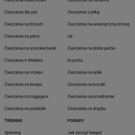
Ćwiczenia oddechowe
Ćwiczenia na ramiona
Ćwiczenia dla par
Ćwiczenia z piłką
Ćwiczenia na brzuch
Ćwiczenia na wewnętrzną stronę
Ćwiczenia na plecy
ud
Ćwiczenia na szerokie barki
Ćwiczenia na dolne partie
Ćwiczenia 6 Weidera
brzucha
Ćwiczenia na triceps
Ćwiczenia na łydki
Ćwiczenia na biceps
Ćwiczenia na boczki
Ćwiczenia rozciągające
Ćwiczenia na przedramie
Ćwiczenia na pośladki
Ćwiczenia na drążku
TRENING
PORADY
Spinning
Jak zacząć biegać