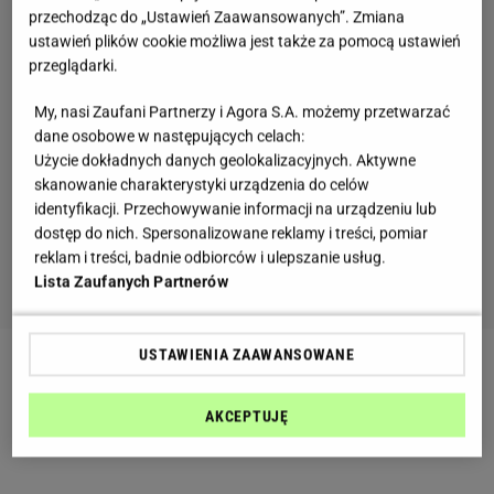
przechodząc do „Ustawień Zaawansowanych”. Zmiana
ustawień plików cookie możliwa jest także za pomocą ustawień
przeglądarki.
My, nasi Zaufani Partnerzy i Agora S.A. możemy przetwarzać
dane osobowe w następujących celach:
Użycie dokładnych danych geolokalizacyjnych. Aktywne
skanowanie charakterystyki urządzenia do celów
identyfikacji. Przechowywanie informacji na urządzeniu lub
dostęp do nich. Spersonalizowane reklamy i treści, pomiar
reklam i treści, badnie odbiorców i ulepszanie usług.
Lista Zaufanych Partnerów
USTAWIENIA ZAAWANSOWANE
Deynn nie odpuszcza hejterom. Fit blogerka szuka
osoby, która prowadzi oczerniające ją konto i oferuje
AKCEPTUJĘ
nagrodę w wysokości kilku tysięcy złotych