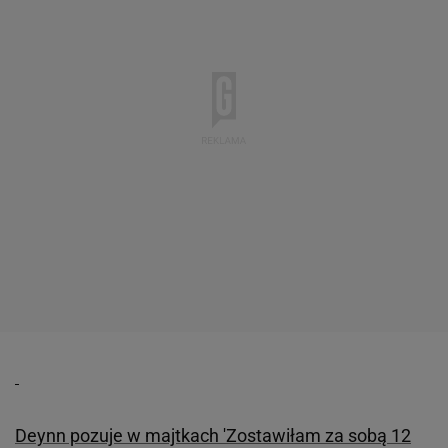
Deynn pozuje w majtkach 'Zostawiłam za sobą 12