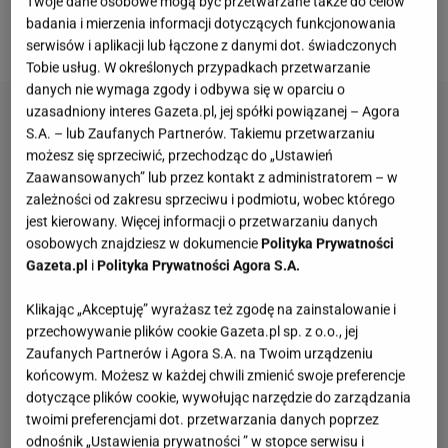
Twoje dane osobowe mogą być przetwarzane także do celów
siostry Deynn wróciły do rodzinnego miasta, a oni
badania i mierzenia informacji dotyczących funkcjonowania
zaszyli się gdzieś w Polsce.
serwisów i aplikacji lub łączone z danymi dot. świadczonych
Tobie usług. W określonych przypadkach przetwarzanie
danych nie wymaga zgody i odbywa się w oparciu o
uzasadniony interes Gazeta.pl, jej spółki powiązanej – Agora
S.A. – lub Zaufanych Partnerów. Takiemu przetwarzaniu
możesz się sprzeciwić, przechodząc do „Ustawień
Zaawansowanych” lub przez kontakt z administratorem – w
zależności od zakresu sprzeciwu i podmiotu, wobec którego
jest kierowany. Więcej informacji o przetwarzaniu danych
osobowych znajdziesz w dokumencie
Polityka Prywatności
Gazeta.pl
i
Polityka Prywatności Agora S.A.
Klikając „Akceptuję” wyrażasz też zgodę na zainstalowanie i
przechowywanie plików cookie Gazeta.pl sp. z o.o., jej
Zaufanych Partnerów i Agora S.A. na Twoim urządzeniu
końcowym. Możesz w każdej chwili zmienić swoje preferencje
dotyczące plików cookie, wywołując narzędzie do zarządzania
twoimi preferencjami dot. przetwarzania danych poprzez
odnośnik „Ustawienia prywatności ” w stopce serwisu i