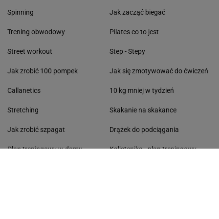
Spinning
Jak zacząć biegać
Trening obwodowy
Pilates co to jest
Street workout
Step - Stepy
Jak zrobić 100 pompek
Jak się zmotywować do ćwiczeń
Callanetics
10 kg mniej w tydzień
Stretching
Skakanie na skakance
Jak zrobić szpagat
Drążek do podciągania
Plan treningowy w domu
Kalistenika - plan treningowy
Trening obwodowy
Przyśpieszenie metabolizmu
Trening funkcjonalny
Zapotrzebowanie kaloryczne
Podciąganie na drążku