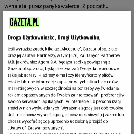
wynajętej przez parę kawalerce. Z początku
wszyscy myśleli, że Deynn i Majewski opłacają
mieszkanie dziewczynom, po czym okazało się, że
Klaudia musi co miesiąc dawać Marcie 1000 zł za
Droga Użytkowniczko, Drogi Użytkowniku,
mieszkanie.
Dodajmy
, że Klaudia na co dzień
pracowała w sklepie Żabka, więc prawdopodobnie
jeśli wyrazisz zgodę klikając „Akceptuję”, Gazeta.pl sp. z o.o.
oraz jej Zaufani Partnerzy, w tym [
676
] Zaufanych Partnerów
jej pensja nie wynosiła więcej niż 2000 zł. Miarka się
IAB, jak również Agora S.A. będąca spółką powiązaną z
przebrała, kiedy to w sieci pojawił się filmik, w
Gazeta.pl sp. z o.o., będą przetwarzać Twoje dane osobowe
którym Deynn i Majewski śmieją się, że Natalka "ma
takie jak adresy IP, adresy e-mail czy identyfikatory plików
cookie lub inne informacje zapisane w tych plikach do celów
obsrane majtki". Dziewczynkę to bardzo zawstydziło
marketingowych, w szczególności na potrzeby wyświetlania
i prosiła siostrę i jej narzeczonego żeby nie wrzucała
reklam dopasowanych do Twoich zainteresowań i preferencji w
tego do sieci. Oczywiście filmik wylądował na jej
swoich serwisach, aplikacjach i w Internecie lub personalizacji
treści w nich wyświetlanych. Wyrażenie zgody jest dobrowolne.
Instagramie. Screeny z rozmów i całą historię
Jeśli nie chcesz wyrazić zgody, chcesz ograniczyć jej zakres lub
Klaudia opublikowała w sieci. Gdzie leży prawda? To
chcesz wycofać zgodę uprzednio udzieloną przejdź do
wiedza tylko sami zainteresowani. Tak czy inaczej
„Ustawień Zaawansowanych”.