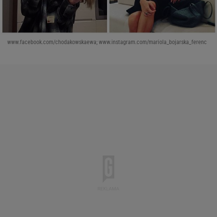
www.facebook.com/chodakowskaewa; www.instagram.com/mariola_bojarska_ferenc