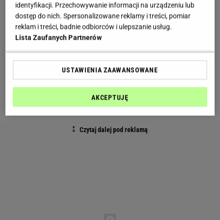
sformułowania, że otyłość nie jest oznaką
identyfikacji. Przechowywanie informacji na urządzeniu lub
dostęp do nich. Spersonalizowane reklamy i treści, pomiar
inteligencji. Media od razu to podchwyciły i w sieci
reklam i treści, badnie odbiorców i ulepszanie usług.
aż zawrzało.
Lista Zaufanych Partnerów
Tym razem Chodakowskiej dostało się za coś
zupełnie innego. Mariola Bojarska-Ferenc swój post
USTAWIENIA ZAAWANSOWANE
na Facebooku skierowała właśnie do trenerki
AKCEPTUJĘ
wszystkich Polek. Możemy w nim przeczytać: