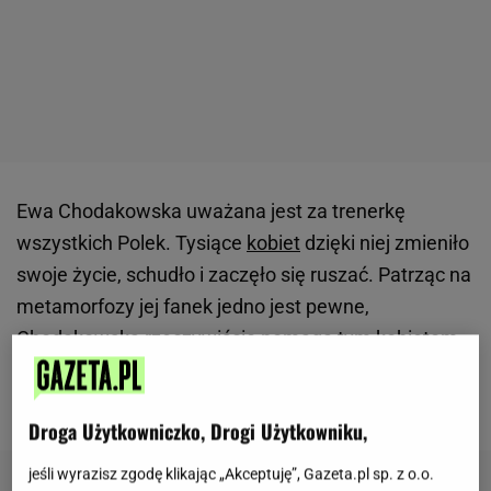
Ewa Chodakowska uważana jest za trenerkę
wszystkich Polek. Tysiące
kobiet
dzięki niej zmieniło
swoje życie, schudło i zaczęło się ruszać. Patrząc na
metamorfozy jej fanek jedno jest pewne,
Chodakowska rzeczywiście pomaga tym kobietom,
dzięki czemu liczba jej fanek na Facebooku czy
Instagramie wciąż rośnie.
Droga Użytkowniczko, Drogi Użytkowniku,
jeśli wyrazisz zgodę klikając „Akceptuję”, Gazeta.pl sp. z o.o.