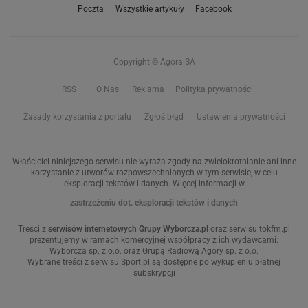
Poczta
Wszystkie artykuły
Facebook
Copyright © Agora SA
RSS
O Nas
Reklama
Polityka prywatności
Zasady korzystania z portalu
Zgłoś błąd
Ustawienia prywatności
Właściciel niniejszego serwisu nie wyraża zgody na zwielokrotnianie ani inne
korzystanie z utworów rozpowszechnionych w tym serwisie, w celu
eksploracji tekstów i danych. Więcej informacji w
zastrzeżeniu dot. eksploracji tekstów i danych
Treści z
serwisów internetowych Grupy Wyborcza.pl
oraz serwisu tokfm.pl
prezentujemy w ramach komercyjnej współpracy z ich wydawcami:
Wyborcza sp. z o.o. oraz Grupą Radiową Agory sp. z o.o.
Wybrane treści z serwisu Sport.pl są dostępne po wykupieniu płatnej
subskrypcji