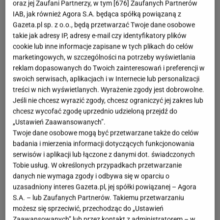
oraz jej Zaufani Partnerzy, w tym [
676
] Zaufanych Partnerów
IAB, jak również Agora S.A. będąca spółką powiązaną z
Gazeta.pl sp. z o.o., będą przetwarzać Twoje dane osobowe
takie jak adresy IP, adresy e-mail czy identyfikatory plików
cookie lub inne informacje zapisane w tych plikach do celów
marketingowych, w szczególności na potrzeby wyświetlania
reklam dopasowanych do Twoich zainteresowań i preferencji w
swoich serwisach, aplikacjach i w Internecie lub personalizacji
treści w nich wyświetlanych. Wyrażenie zgody jest dobrowolne.
Jeśli nie chcesz wyrazić zgody, chcesz ograniczyć jej zakres lub
chcesz wycofać zgodę uprzednio udzieloną przejdź do
„Ustawień Zaawansowanych”.
Twoje dane osobowe mogą być przetwarzane także do celów
badania i mierzenia informacji dotyczących funkcjonowania
serwisów i aplikacji lub łączone z danymi dot. świadczonych
Tobie usług. W określonych przypadkach przetwarzanie
danych nie wymaga zgody i odbywa się w oparciu o
uzasadniony interes Gazeta.pl, jej spółki powiązanej – Agora
S.A. – lub Zaufanych Partnerów. Takiemu przetwarzaniu
możesz się sprzeciwić, przechodząc do „Ustawień
Zaawansowanych” lub przez kontakt z administratorem – w