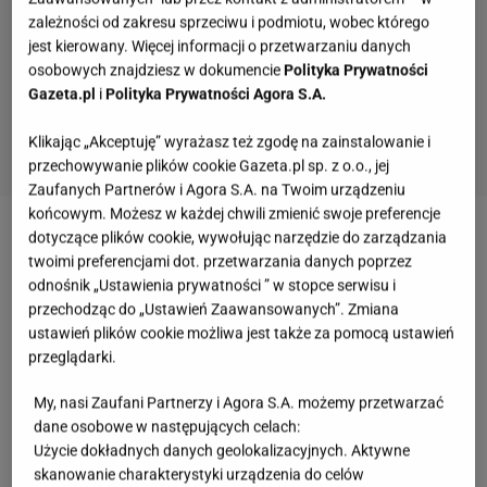
zależności od zakresu sprzeciwu i podmiotu, wobec którego
jest kierowany. Więcej informacji o przetwarzaniu danych
osobowych znajdziesz w dokumencie
Polityka Prywatności
Gazeta.pl
i
Polityka Prywatności Agora S.A.
Klikając „Akceptuję” wyrażasz też zgodę na zainstalowanie i
przechowywanie plików cookie Gazeta.pl sp. z o.o., jej
Zaufanych Partnerów i Agora S.A. na Twoim urządzeniu
końcowym. Możesz w każdej chwili zmienić swoje preferencje
dotyczące plików cookie, wywołując narzędzie do zarządzania
Co jakiś czas trenerce jednak za coś się obrywa.
twoimi preferencjami dot. przetwarzania danych poprzez
Wszyscy pamiętamy post
Doroty Wellman
, o
odnośnik „Ustawienia prywatności ” w stopce serwisu i
wypiętych gołych
pośladkach
na Instagramie, które
przechodząc do „Ustawień Zaawansowanych”. Zmiana
ustawień plików cookie możliwa jest także za pomocą ustawień
jak można było stwierdzić po przeczytaniu tekstu,
przeglądarki.
nie są oznaką zbyt wielkiej inteligencji. Oczywiście
dziennikarka swojego felietonu nie skierowała
My, nasi Zaufani Partnerzy i Agora S.A. możemy przetwarzać
dane osobowe w następujących celach:
bezpośrednio do
Ewy Chodakowskiej
, jednak ta
Użycie dokładnych danych geolokalizacyjnych. Aktywne
postanowiła jej na niego odpowiedzieć używając
skanowanie charakterystyki urządzenia do celów