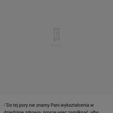
-"Do tej pory nie znamy Pani wykształcenia w
dziedzinie zdrowia, proszę więc zamilknąć, albo