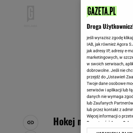
Droga Użytkownicz
jeśli wyrazisz zgodę klika
IAB, jak również Agora S
jak adresy IP, adresy e-m
marketingowych, w szcze
w swoich serwisach, aplik
dobrowolne. Jeśli nie ch
przejdź do „Ustawień Z
Twoje dane osobowe mogą
serwisów i aplikacji lub
danych nie wymaga zgody 
lub Zaufanych Partnerów
lub przez kontakt z admi
Więcej informacji o prz
Hokej na lodzie a ho
Prywatności Agora S.A.