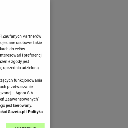
6
] Zaufanych Partnerów
woje dane osobowe takie
likach do celów
teresowań i preferencji
ażenie zgody jest
dę uprzednio udzieloną
yczących funkcjonowania
kach przetwarzanie
ązanej – Agora S.A. –
awień Zaawansowanych”
go jest kierowany.
ości Gazeta.pl
i
Polityka