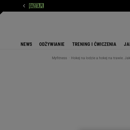
WIADOMOŚCI
NEXT
SPORT
PLOTEK
D
NEWS
ODŻYWIANIE
TRENING I ĆWICZENIA
JA
Myfitness
Hokej na lodzie a hokej na trawie. Ja