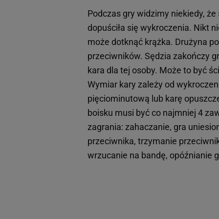
Podczas gry widzimy niekiedy, że 
dopuściła się wykroczenia. Nikt ni
może dotknąć krążka. Drużyna 
przeciwników. Sędzia zakończy grę
kara dla tej osoby. Może to być ś
Wymiar kary zależy od wykroczeni
pięciominutową lub karę opuszcz
boisku musi być co najmniej 4 za
zagrania: zahaczanie, gra unies
przeciwnika, trzymanie przeciwnika
wrzucanie na bandę, opóźnianie g