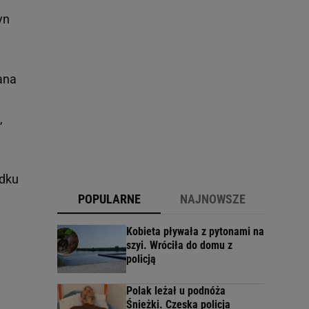
yn
ana
,
adku
POPULARNE
NAJNOWSZE
Kobieta pływała z pytonami na
szyi. Wróciła do domu z
policją
Polak leżał u podnóża
Śnieżki. Czeska policja