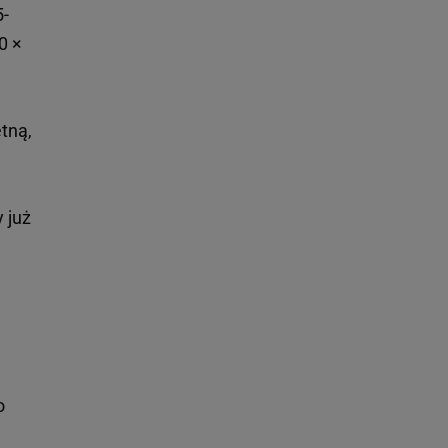
5-
0 ×
etną,
 już
o