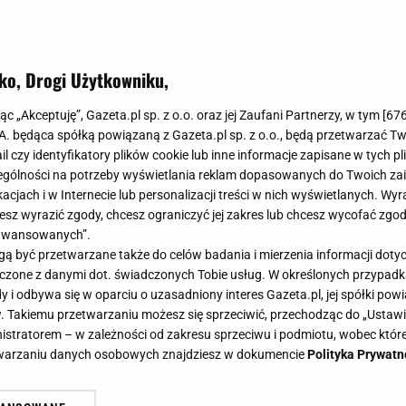
ko, Drogi Użytkowniku,
jąc „Akceptuję”, Gazeta.pl sp. z o.o. oraz jej Zaufani Partnerzy, w tym [
67
.A. będąca spółką powiązaną z Gazeta.pl sp. z o.o., będą przetwarzać T
ail czy identyfikatory plików cookie lub inne informacje zapisane w tych p
gólności na potrzeby wyświetlania reklam dopasowanych do Twoich zain
acjach i w Internecie lub personalizacji treści w nich wyświetlanych. Wyr
cesz wyrazić zgody, chcesz ograniczyć jej zakres lub chcesz wycofać zgo
aawansowanych”.
 być przetwarzane także do celów badania i mierzenia informacji dot
 łączone z danymi dot. świadczonych Tobie usług. W określonych przypad
i odbywa się w oparciu o uzasadniony interes Gazeta.pl, jej spółki powi
. Takiemu przetwarzaniu możesz się sprzeciwić, przechodząc do „Ust
nistratorem – w zależności od zakresu sprzeciwu i podmiotu, wobec które
etwarzaniu danych osobowych znajdziesz w dokumencie
Polityka Prywatn
kej na trawie. Jak grać w hokeja?