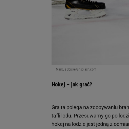
Markus Spiske/unsplash.com
Hokej – jak grać?
Gra ta polega na zdobywaniu bra
tafli lodu. Przesuwamy go po lod
hokej na lodzie jest jedną z odmi