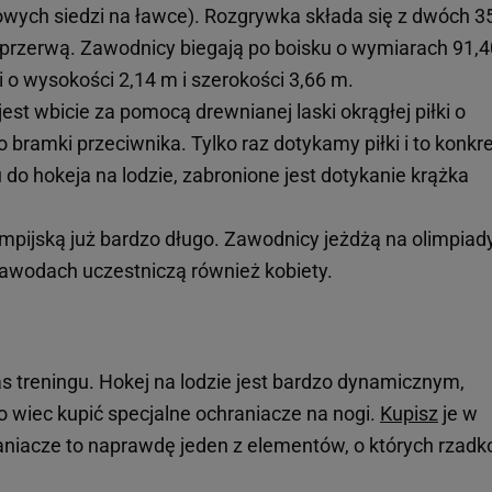
wych siedzi na ławce). Rozgrywka składa się z dwóch 3
przerwą. Zawodnicy biegają po boisku o wymiarach 91,4
 o wysokości 2,14 m i szerokości 3,66 m.
 wbicie za pomocą drewnianej laski okrągłej piłki o
 bramki przeciwnika. Tylko raz dotykamy piłki i to konkr
 do hokeja na lodzie, zabronione jest dotykanie krążka
limpijską już bardzo długo. Zawodnicy jeżdżą na olimpiady
zawodach uczestniczą również kobiety.
 treningu. Hokej na lodzie jest bardzo dynamicznym,
 wiec kupić specjalne ochraniacze na nogi.
Kupisz
je w
niacze to naprawdę jeden z elementów, o których rzadk