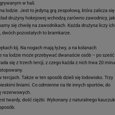
ozgrywanym w hali.
a lodzie. Jest to jedyną grą zespołową, która zalicza się
kład drużyny hokejowej wchodzą zarówno zawodnicy, jak 
mamy się chwilę na zawodnikach. Każda drużyna liczy ich
, dwóch pozostałych to bramkarze.
rękach kij. Na nogach mają łyżwy, a na kolanach
e na lodzie może przebywać dwanaście osób – po sześć
ada się z trzech tercji, z czego każda z nich trwa 20 minu
 stopowany.
tercjach. Także w ten sposób dzieli się lodowisko. Trzy
bieskimi liniami. Co odmienne na tle innych sportów, do
kę rezerwowych.
est twardy, dość ciężki. Wykonany z naturalnego kauczu
 sposób.