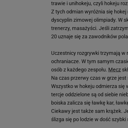
trawie i unihokeju, czyli hokeju r
Z tych odmian wyróżnia się hokej n
dyscyplin zimowej olimpiady. W s
trenerzy, masażyści. Jeśli zatrzy
20 uznaje się za zawodników pola
Uczestnicy rozgrywki trzymają w 
ochraniacze. W tym samym czasi
osób z każdego zespołu.
Mecz
skł
Na czas przerwy czas w grze jest
Wszystko w hokeju odmierza się w 
tercje oddzielone są od siebie nie
boiska zalicza się ławkę kar, ław
Ciekawy jest także sam krążek. J
ślizga się po lodzie w dość szybki