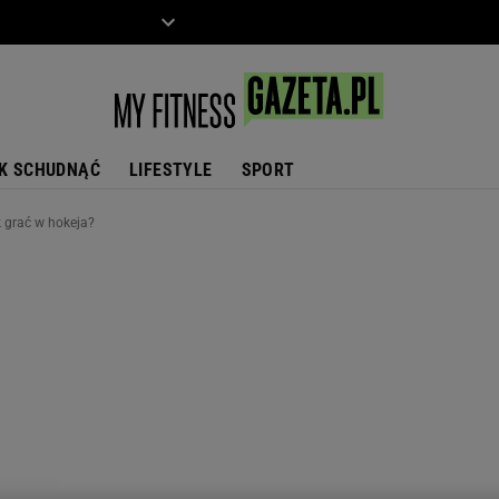
ZIECKO
MOTO
K SCHUDNĄĆ
LIFESTYLE
SPORT
k grać w hokeja?