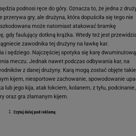
sędzia podnosi ręce do góry. Oznacza to, że jedna z druż
e przerywa gry, ale drużyna, która dopuściła się tego nie
poszkodowana może natomiast atakować bramkę
, gdy faulujący dotkną krążka. Wtedy też jest przewidzi
ciągniecie zawodnika tej drużyny na ławkę kar.
a i sędziego. Najczęściej spotyka się karę dwuminutową
enia meczu. Jednak nawet podczas odbywania kar, na
wodników z danej drużyny. Karą mogą zostać objęte takie
ionym kijem, niesportowe zachowanie, spowodowanie up
 lub jego kija, atak łokciem, kolanem, z tyłu, podcinanie,
ry oraz gra złamanym kijem.