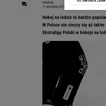
USTAWIENIA ZAA
Klikając „Akceptuję” wyra
redakcja
11 września 2019, 13:42
Zaufanych Partnerów i A
dotyczące plików cookie,
Hokej na lodzie to bardzo popul
odnośnik „Ustawienia pr
plików cookie możliwa je
W Polsce nie cieszy się aż takim
Ekstraligę Polski w hokeju na lo
My, nasi Zaufani Partne
Użycie dokładnych danych
Przechowywanie informacji
badnie odbiorców i uleps