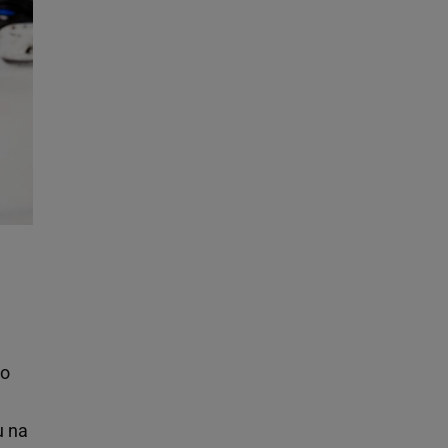
po
u na