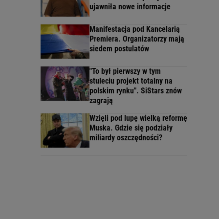
ujawniła nowe informacje
Manifestacja pod Kancelarią
Premiera. Organizatorzy mają
siedem postulatów
"To był pierwszy w tym
stuleciu projekt totalny na
polskim rynku". SiStars znów
zagrają
Wzięli pod lupę wielką reformę
Muska. Gdzie się podziały
miliardy oszczędności?
1