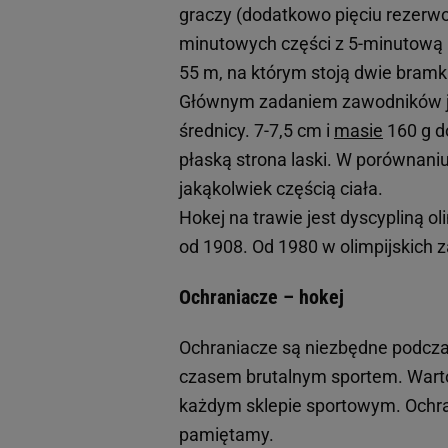
graczy (dodatkowo pięciu rezerwo
minutowych części z 5-minutową 
55 m, na którym stoją dwie bramki
Głównym zadaniem zawodników jest
średnicy. 7-7,5 cm i
masie
160 g do
płaską strona laski. W porównaniu
jakąkolwiek częścią ciała.
Hokej na trawie jest dyscypliną o
od 1908. Od 1980 w olimpijskich 
Ochraniacze – hokej
Ochraniacze są niezbędne podczas
czasem brutalnym sportem. Warto
każdym sklepie sportowym. Ochra
pamiętamy.