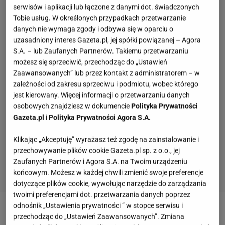
serwisów i aplikacji lub łączone z danymi dot. świadczonych
Tobie usług. W określonych przypadkach przetwarzanie
danych nie wymaga zgody i odbywa się w oparciu o
uzasadniony interes Gazeta.pl, jej spółki powiązanej – Agora
S.A. – lub Zaufanych Partnerów. Takiemu przetwarzaniu
możesz się sprzeciwić, przechodząc do „Ustawień
Zaawansowanych” lub przez kontakt z administratorem – w
zależności od zakresu sprzeciwu i podmiotu, wobec którego
jest kierowany. Więcej informacji o przetwarzaniu danych
osobowych znajdziesz w dokumencie
Polityka Prywatności
Gazeta.pl
i
Polityka Prywatności Agora S.A.
Klikając „Akceptuję” wyrażasz też zgodę na zainstalowanie i
przechowywanie plików cookie Gazeta.pl sp. z o.o., jej
Zaufanych Partnerów i Agora S.A. na Twoim urządzeniu
końcowym. Możesz w każdej chwili zmienić swoje preferencje
dotyczące plików cookie, wywołując narzędzie do zarządzania
twoimi preferencjami dot. przetwarzania danych poprzez
odnośnik „Ustawienia prywatności ” w stopce serwisu i
Ponadto warto wiedzieć, że ćwiczenia gimnastyczne
przechodząc do „Ustawień Zaawansowanych”. Zmiana