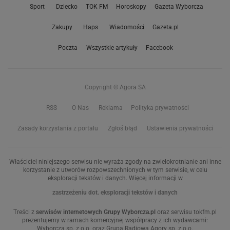
Sport
Dziecko
TOK FM
Horoskopy
Gazeta Wyborcza
Zakupy
Haps
Wiadomości
Gazeta.pl
Poczta
Wszystkie artykuły
Facebook
Copyright © Agora SA
RSS
O Nas
Reklama
Polityka prywatności
Zasady korzystania z portalu
Zgłoś błąd
Ustawienia prywatności
Właściciel niniejszego serwisu nie wyraża zgody na zwielokrotnianie ani inne
korzystanie z utworów rozpowszechnionych w tym serwisie, w celu
eksploracji tekstów i danych. Więcej informacji w
zastrzeżeniu dot. eksploracji tekstów i danych
Treści z
serwisów internetowych Grupy Wyborcza.pl
oraz serwisu tokfm.pl
prezentujemy w ramach komercyjnej współpracy z ich wydawcami:
Wyborcza sp. z o.o. oraz Grupą Radiową Agory sp. z o.o.