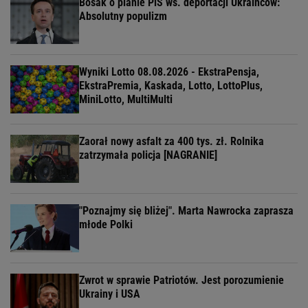
Bosak o planie PiS ws. deportacji Ukraińców:
Absolutny populizm
Wyniki Lotto 08.08.2026 - EkstraPensja,
EkstraPremia, Kaskada, Lotto, LottoPlus,
MiniLotto, MultiMulti
Zaorał nowy asfalt za 400 tys. zł. Rolnika
zatrzymała policja [NAGRANIE]
"Poznajmy się bliżej". Marta Nawrocka zaprasza
młode Polki
Zwrot w sprawie Patriotów. Jest porozumienie
Ukrainy i USA