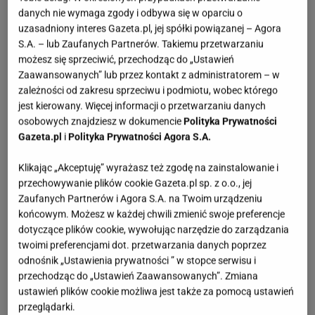
danych nie wymaga zgody i odbywa się w oparciu o
uzasadniony interes Gazeta.pl, jej spółki powiązanej – Agora
Krótki trening jogi rano, pomoże ci przygotować
S.A. – lub Zaufanych Partnerów. Takiemu przetwarzaniu
organizm na resztę dnia. Wspomoże trawienie, pobudzi
możesz się sprzeciwić, przechodząc do „Ustawień
i doda energii. Poczujesz się o wiele lepiej.
Zaawansowanych” lub przez kontakt z administratorem – w
zależności od zakresu sprzeciwu i podmiotu, wobec którego
jest kierowany. Więcej informacji o przetwarzaniu danych
4. Przed południem sięgnij po egzotyczną przekąskę
osobowych znajdziesz w dokumencie
Polityka Prywatności
Gazeta.pl
i
Polityka Prywatności Agora S.A.
Nie od dzisiaj wiadomo, że niektóre owoce egzotyczne
Klikając „Akceptuję” wyrażasz też zgodę na zainstalowanie i
- zwłaszcza ananas - pomagają schudnąć. Zarówno
przechowywanie plików cookie Gazeta.pl sp. z o.o., jej
ananas, jak i na przykład papaja, zawierają enzymy,
Zaufanych Partnerów i Agora S.A. na Twoim urządzeniu
które pomagają spalać tłuszcz i pobudzają nasz
końcowym. Możesz w każdej chwili zmienić swoje preferencje
metabolizm. Rozbijają białka, ułatwiają trawienie.
dotyczące plików cookie, wywołując narzędzie do zarządzania
twoimi preferencjami dot. przetwarzania danych poprzez
odnośnik „Ustawienia prywatności ” w stopce serwisu i
Sięgnij w ciągu dnia po te owoce, albo zrób z nich
przechodząc do „Ustawień Zaawansowanych”. Zmiana
koktajl na bazie wody. Poza korzyściami zdrowotnymi,
ustawień plików cookie możliwa jest także za pomocą ustawień
przeglądarki.
dobry humor gwarantowany!