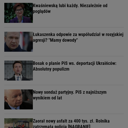
Kwaśniewską lubi każdy. Niezależnie od
poglądów
Łukaszenka odpowie za współudział w rosyjskiej
agresji? "Mamy dowody"
Bosak o planie PiS ws. deportacji Ukraińców:
Absolutny populizm
Nowy sondaż partyjny. PiS z najniższym
wynikiem od lat
Zaorał nowy asfalt za 400 tys. zł. Rolnika
zatrzymała policja [NAGRANIE]