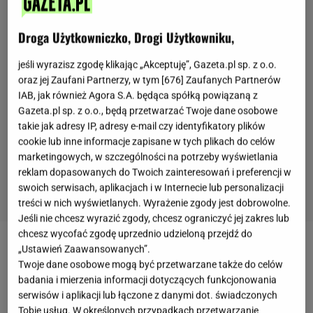
Droga Użytkowniczko, Drogi Użytkowniku,
jeśli wyrazisz zgodę klikając „Akceptuję”, Gazeta.pl sp. z o.o.
oraz jej Zaufani Partnerzy, w tym [
676
] Zaufanych Partnerów
IAB, jak również Agora S.A. będąca spółką powiązaną z
Gazeta.pl sp. z o.o., będą przetwarzać Twoje dane osobowe
takie jak adresy IP, adresy e-mail czy identyfikatory plików
cookie lub inne informacje zapisane w tych plikach do celów
marketingowych, w szczególności na potrzeby wyświetlania
reklam dopasowanych do Twoich zainteresowań i preferencji w
swoich serwisach, aplikacjach i w Internecie lub personalizacji
treści w nich wyświetlanych. Wyrażenie zgody jest dobrowolne.
Jeśli nie chcesz wyrazić zgody, chcesz ograniczyć jej zakres lub
2 z 8
chcesz wycofać zgodę uprzednio udzieloną przejdź do
„Ustawień Zaawansowanych”.
Twoje dane osobowe mogą być przetwarzane także do celów
Joga i egzotyczny koktajl
badania i mierzenia informacji dotyczących funkcjonowania
serwisów i aplikacji lub łączone z danymi dot. świadczonych
3. Oczyszczająca sesja jogi
Tobie usług. W określonych przypadkach przetwarzanie