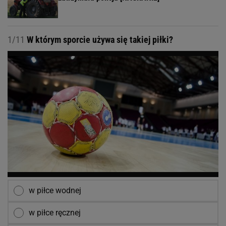
1/11
W którym sporcie używa się takiej piłki?
w piłce wodnej
w piłce ręcznej