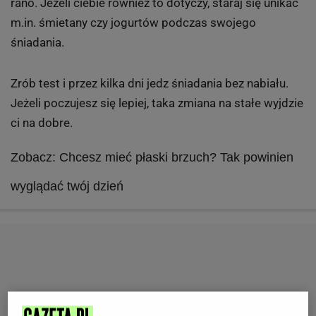
rano. Jeżeli ciebie również to dotyczy, staraj się unikać
m.in. śmietany czy jogurtów podczas swojego
śniadania.
Zrób test i przez kilka dni jedz śniadania bez nabiału.
Jeżeli poczujesz się lepiej, taka zmiana na stałe wyjdzie
ci na dobre.
Zobacz: Chcesz mieć płaski brzuch? Tak powinien
wyglądać twój dzień