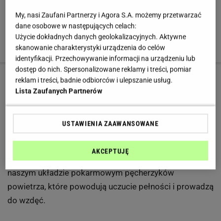
My, nasi Zaufani Partnerzy i Agora S.A. możemy przetwarzać
Zobacz: Przegryzki, które dodają energii. Co
dane osobowe w następujących celach:
Użycie dokładnych danych geolokalizacyjnych. Aktywne
zamiast słodyczy?
skanowanie charakterystyki urządzenia do celów
identyfikacji. Przechowywanie informacji na urządzeniu lub
dostęp do nich. Spersonalizowane reklamy i treści, pomiar
reklam i treści, badnie odbiorców i ulepszanie usług.
3 z 8
Lista Zaufanych Partnerów
Jedz powoli, unikaj gumy do żucia
USTAWIENIA ZAAWANSOWANE
5. Jedz powoli
AKCEPTUJĘ
Jedzenie w pośpiechu, prowadzi do gromadzenia się w
naszym układzie pokarmowym pęcherzyków
powietrza, które powodują uczucie pełności i prowadzą
do wzdęć.