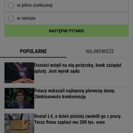
w piłce siatkowej
w tenisie
NASTĘPNE PYTANIE
POPULARNE
NAJNOWSZE
Oszuści wzięli na nią pożyczkę, bank zażądał
spłaty. Jest wyrok sądu
Polacy wskazali najlepszą pierwszą damę.
Zdeklasowała konkurencję
Dostał L4, a dzień później zwolnili go z pracy.
Teraz firma zapłaci mu 200 tys. euro