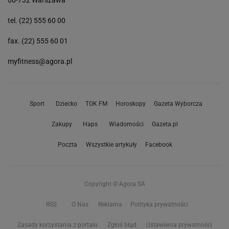
00-732 Warszawa
tel. (22) 555 60 00
fax. (22) 555 60 01
myfitness@agora.pl
Sport
Dziecko
TOK FM
Horoskopy
Gazeta Wyborcza
Zakupy
Haps
Wiadomości
Gazeta.pl
Poczta
Wszystkie artykuły
Facebook
Copyright © Agora SA
RSS
O Nas
Reklama
Polityka prywatności
Zasady korzystania z portalu
Zgłoś błąd
Ustawienia prywatności