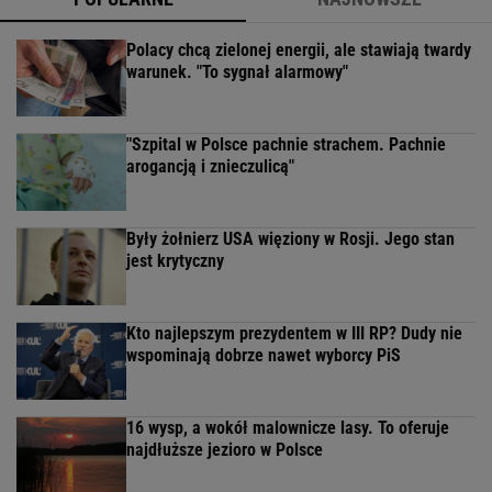
Polacy chcą zielonej energii, ale stawiają twardy
warunek. "To sygnał alarmowy"
"Szpital w Polsce pachnie strachem. Pachnie
arogancją i znieczulicą"
Były żołnierz USA więziony w Rosji. Jego stan
jest krytyczny
Kto najlepszym prezydentem w III RP? Dudy nie
wspominają dobrze nawet wyborcy PiS
16 wysp, a wokół malownicze lasy. To oferuje
najdłuższe jezioro w Polsce