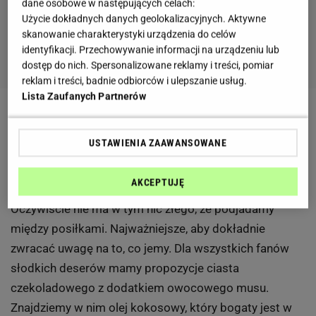
dane osobowe w następujących celach:
Użycie dokładnych danych geolokalizacyjnych. Aktywne
skanowanie charakterystyki urządzenia do celów
identyfikacji. Przechowywanie informacji na urządzeniu lub
dostęp do nich. Spersonalizowane reklamy i treści, pomiar
reklam i treści, badnie odbiorców i ulepszanie usług.
Lista Zaufanych Partnerów
2 z 4
2. Przekąska: ciasto czekoladowe z musem
USTAWIENIA ZAAWANSOWANE
owocowym
AKCEPTUJĘ
W ciągu dnia bardzo chętnie sięgamy po przekąski.
Oczywiście nie ma w tym nic złego, że podjadamy
między posiłkami. Najważniejsze, aby dokładnie
zwracać uwagę na to, co jemy. Dla wszystkich fanów
słodkich deserów mamy propozycje ciasta
czekoladowego z dodatkiem owocowego musu.
Znajdziemy w nim olej kokosowy, który bogaty jest w