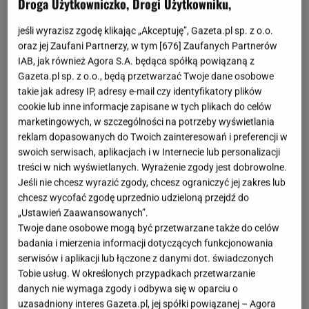
Droga Użytkowniczko, Drogi Użytkowniku,
ZOBACZ: zimne zupy na gorące dni
jeśli wyrazisz zgodę klikając „Akceptuję”, Gazeta.pl sp. z o.o.
oraz jej Zaufani Partnerzy, w tym [
676
] Zaufanych Partnerów
IAB, jak również Agora S.A. będąca spółką powiązaną z
Gazeta.pl sp. z o.o., będą przetwarzać Twoje dane osobowe
takie jak adresy IP, adresy e-mail czy identyfikatory plików
cookie lub inne informacje zapisane w tych plikach do celów
marketingowych, w szczególności na potrzeby wyświetlania
reklam dopasowanych do Twoich zainteresowań i preferencji w
swoich serwisach, aplikacjach i w Internecie lub personalizacji
treści w nich wyświetlanych. Wyrażenie zgody jest dobrowolne.
Jeśli nie chcesz wyrazić zgody, chcesz ograniczyć jej zakres lub
chcesz wycofać zgodę uprzednio udzieloną przejdź do
„Ustawień Zaawansowanych”.
Twoje dane osobowe mogą być przetwarzane także do celów
badania i mierzenia informacji dotyczących funkcjonowania
serwisów i aplikacji lub łączone z danymi dot. świadczonych
Tobie usług. W określonych przypadkach przetwarzanie
danych nie wymaga zgody i odbywa się w oparciu o
uzasadniony interes Gazeta.pl, jej spółki powiązanej – Agora