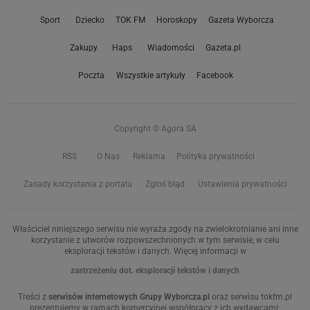
Sport
Dziecko
TOK FM
Horoskopy
Gazeta Wyborcza
Zakupy
Haps
Wiadomości
Gazeta.pl
Poczta
Wszystkie artykuły
Facebook
Copyright © Agora SA
RSS
O Nas
Reklama
Polityka prywatności
Zasady korzystania z portalu
Zgłoś błąd
Ustawienia prywatności
Właściciel niniejszego serwisu nie wyraża zgody na zwielokrotnianie ani inne
korzystanie z utworów rozpowszechnionych w tym serwisie, w celu
eksploracji tekstów i danych. Więcej informacji w
zastrzeżeniu dot. eksploracji tekstów i danych
Treści z
serwisów internetowych Grupy Wyborcza.pl
oraz serwisu tokfm.pl
prezentujemy w ramach komercyjnej współpracy z ich wydawcami: