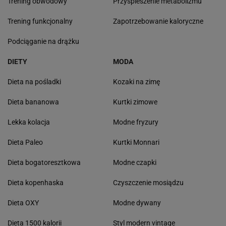
Trening obwodowy
Przyśpieszenie metabolizmu
Trening funkcjonalny
Zapotrzebowanie kaloryczne
Podciąganie na drążku
DIETY
MODA
Dieta na pośladki
Kozaki na zimę
Dieta bananowa
Kurtki zimowe
Lekka kolacja
Modne fryzury
Dieta Paleo
Kurtki Monnari
Dieta bogatoresztkowa
Modne czapki
Dieta kopenhaska
Czyszczenie mosiądzu
Dieta OXY
Modne dywany
Dieta 1500 kalorii
Styl modern vintage