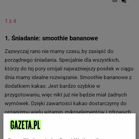
1 z 4
1. Śniadanie: smoothie bananowe
Zazwyczaj rano nie mamy czasu, by zasiąść do
porządnego śniadania. Specjalnie dla wszystkich,
którzy do tej pory omijali najważniejszy posiłek w ciągu
dnia mamy idealne rozwiązanie. Smoothie bananowe z
dodatkiem kakao. Jest bardzo szybkie w
przygotowaniu, więc nikt już nie będzie miał żadnych
wymówek. Dzięki zawartości kakao dostarczymy do
organizmu wielu witamin, mikroelementów i zdrowych
tłuszczy. Co ważne, jest ono bogate w
przeciwutleniacze, w tym głównie polifenole.