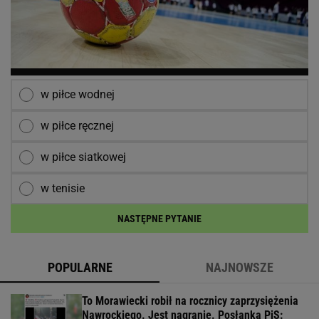
w piłce wodnej
w piłce ręcznej
w piłce siatkowej
w tenisie
NASTĘPNE PYTANIE
POPULARNE
NAJNOWSZE
To Morawiecki robił na rocznicy zaprzysiężenia
Nawrockiego. Jest nagranie. Posłanka PiS: