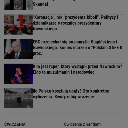
Skandal
"Koronacja", rok "prezydenta kiboli". Politycy i
dziennikarze o rocznicy prezydentury
Nawrockiego
EBC przejechał się po pomyśle Glapińskiego i
Nawrockiego. Koniec marzeń o "Polskim SAFE 0
proc."
Kim jest raper, który wystąpił przed Nawrockim?
Eldo to muzułmanin i narodowiec
Ile Polskę kosztują upały? Oto konkretne
wyliczenia. Kwoty robią wrażenie
ĆWICZENIA
Ćwiczenia z hantlami