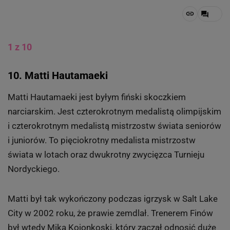
1 z 10
10. Matti Hautamaeki
Matti Hautamaeki jest byłym fiński skoczkiem
narciarskim. Jest czterokrotnym medalistą olimpijskim
i czterokrotnym medalistą mistrzostw świata seniorów
i juniorów. To pięciokrotny medalista mistrzostw
świata w lotach oraz dwukrotny zwycięzca Turnieju
Nordyckiego.
Matti był tak wykończony podczas igrzysk w Salt Lake
City w 2002 roku, że prawie zemdlał. Trenerem Finów
był wtedy Mika Kojonkoski, który zaczął odnosić duże