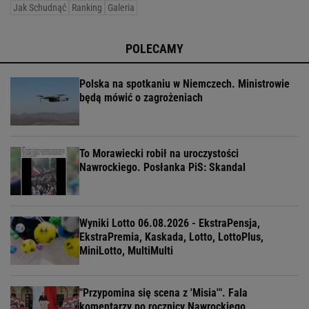
Jak Schudnąć
Ranking
Galeria
POLECAMY
Polska na spotkaniu w Niemczech. Ministrowie
będą mówić o zagrożeniach
To Morawiecki robił na uroczystości
Nawrockiego. Posłanka PiS: Skandal
Wyniki Lotto 06.08.2026 - EkstraPensja,
EkstraPremia, Kaskada, Lotto, LottoPlus,
MiniLotto, MultiMulti
"Przypomina się scena z 'Misia'". Fala
komentarzy po rocznicy Nawrockiego