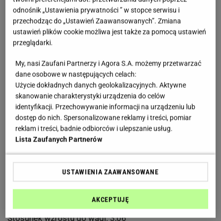
świata w skokach narciarskich, brązowy medalista
odnośnik „Ustawienia prywatności ” w stopce serwisu i
igrzysk olimpijskich. Dwukrotny zwycięzca klasyfikacji
przechodząc do „Ustawień Zaawansowanych”. Zmiana
ustawień plików cookie możliwa jest także za pomocą ustawień
generalnej Pucharu Świata.
przeglądarki.
W 2015 roku skoczek zakończył karierę. "Dziś już nie
My, nasi Zaufani Partnerzy i Agora S.A. możemy przetwarzać
dane osobowe w następujących celach:
mam ani wielkiej radości z tego, co robię, ani nie czuję
Użycie dokładnych danych geolokalizacyjnych. Aktywne
się na siłach" - powiedział.
skanowanie charakterystyki urządzenia do celów
identyfikacji. Przechowywanie informacji na urządzeniu lub
dostęp do nich. Spersonalizowane reklamy i treści, pomiar
W kuluarach mówiło się, że trener Alexander Stoeckl nie
reklam i treści, badnie odbiorców i ulepszanie usług.
daje swoim skoczkom chwili wytchnienia. Stoeckl
Lista Zaufanych Partnerów
potrafił swoim zawodnikom robić treningi o... 1.30 w
nocy!
USTAWIENIA ZAAWANSOWANE
Wzrost: 186 cm, waga: 61 kg.
AKCEPTUJĘ
Stosunek wzrostu do wagi: 3,06