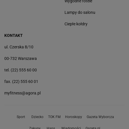
Wygodne fotele
Lampy do salonu
Ciepłe kołdry
KONTAKT
ul. Czerska 8/10
00-732 Warszawa
tel. (22) 555 60 00
fax. (22) 555 60 01
myfitness@agora.pl
Sport
Dziecko
TOK FM
Horoskopy
Gazeta Wyborcza
Zakupy
Haps
Wiadomości
Gazeta.pl