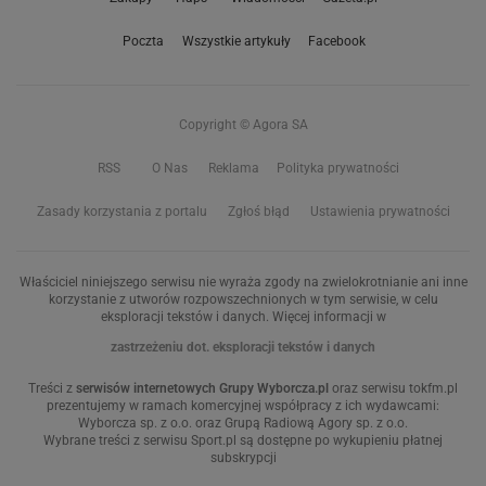
Poczta
Wszystkie artykuły
Facebook
Copyright © Agora SA
RSS
O Nas
Reklama
Polityka prywatności
Zasady korzystania z portalu
Zgłoś błąd
Ustawienia prywatności
Właściciel niniejszego serwisu nie wyraża zgody na zwielokrotnianie ani inne
korzystanie z utworów rozpowszechnionych w tym serwisie, w celu
eksploracji tekstów i danych. Więcej informacji w
zastrzeżeniu dot. eksploracji tekstów i danych
Treści z
serwisów internetowych Grupy Wyborcza.pl
oraz serwisu tokfm.pl
prezentujemy w ramach komercyjnej współpracy z ich wydawcami:
Wyborcza sp. z o.o. oraz Grupą Radiową Agory sp. z o.o.
Wybrane treści z serwisu Sport.pl są dostępne po wykupieniu płatnej
subskrypcji