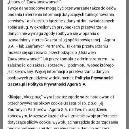
„Ustawień Zaawansowanych”.
Twoje dane osobowe mogą być przetwarzane także do celów
badania i mierzenia informacji dotyczących funkcjonowania
serwisów i aplikacji lub łączone z danymi dot. świadczonych
Tobie usług. W określonych przypadkach przetwarzanie
danych nie wymaga zgody i odbywa się w oparciu o
uzasadniony interes Gazeta.pl, jej spółki powiązanej – Agora
S.A. – lub Zaufanych Partnerów. Takiemu przetwarzaniu
możesz się sprzeciwić, przechodząc do „Ustawień
Zaawansowanych” lub przez kontakt z administratorem – w
zależności od zakresu sprzeciwu i podmiotu, wobec którego
jest kierowany. Więcej informacji o przetwarzaniu danych
osobowych znajdziesz w dokumencie
Polityka Prywatności
2 z 10
Gazeta.pl
i
Polityka Prywatności Agora S.A.
9. Anders Bardal
Klikając „Akceptuję” wyrażasz też zgodę na zainstalowanie i
przechowywanie plików cookie Gazeta.pl sp. z o.o., jej
Anders Bardal - norweski skoczek narciarski.
Zaufanych Partnerów i Agora S.A. na Twoim urządzeniu
końcowym. Możesz w każdej chwili zmienić swoje preferencje
Reprezentant Steinkjer Skiklubb i zdobywca Pucharu
dotyczące plików cookie, wywołując narzędzie do zarządzania
Świata w sezonie 2011/2012. Czterokrotny wicemistrz
twoimi preferencjami dot. przetwarzania danych poprzez