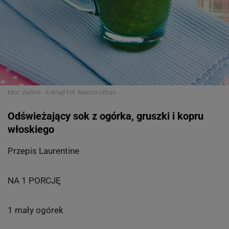
Moc zieleni - koktajl
fot. Marcin Urban
Odświeżający sok z ogórka, gruszki i kopru
włoskiego
Przepis Laurentine
NA 1 PORCJĘ
1 mały ogórek