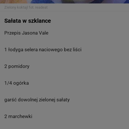
Zielony koktajl
fot. readeat
Sałata w szklance
Przepis Jasona Vale
1 łodyga selera naciowego bez liści
2 pomidory
1/4 ogórka
garść dowolnej zielonej sałaty
2 marchewki