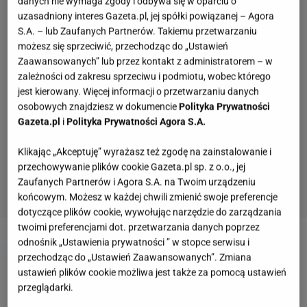
danych nie wymaga zgody i odbywa się w oparciu o
uzasadniony interes Gazeta.pl, jej spółki powiązanej – Agora
S.A. – lub Zaufanych Partnerów. Takiemu przetwarzaniu
możesz się sprzeciwić, przechodząc do „Ustawień
Zaawansowanych” lub przez kontakt z administratorem – w
zależności od zakresu sprzeciwu i podmiotu, wobec którego
jest kierowany. Więcej informacji o przetwarzaniu danych
osobowych znajdziesz w dokumencie
Polityka Prywatności
Gazeta.pl
i
Polityka Prywatności Agora S.A.
Klikając „Akceptuję” wyrażasz też zgodę na zainstalowanie i
przechowywanie plików cookie Gazeta.pl sp. z o.o., jej
Zaufanych Partnerów i Agora S.A. na Twoim urządzeniu
końcowym. Możesz w każdej chwili zmienić swoje preferencje
dotyczące plików cookie, wywołując narzędzie do zarządzania
twoimi preferencjami dot. przetwarzania danych poprzez
2 z 6
odnośnik „Ustawienia prywatności ” w stopce serwisu i
przechodząc do „Ustawień Zaawansowanych”. Zmiana
ustawień plików cookie możliwa jest także za pomocą ustawień
przeglądarki.