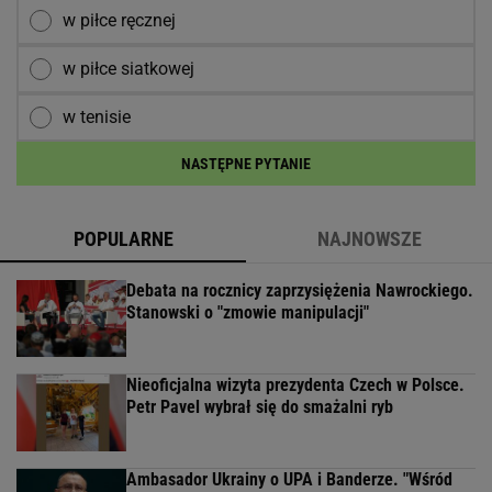
w piłce ręcznej
w piłce siatkowej
w tenisie
NASTĘPNE PYTANIE
POPULARNE
NAJNOWSZE
Debata na rocznicy zaprzysiężenia Nawrockiego.
Stanowski o "zmowie manipulacji"
Nieoficjalna wizyta prezydenta Czech w Polsce.
Petr Pavel wybrał się do smażalni ryb
Ambasador Ukrainy o UPA i Banderze. "Wśród