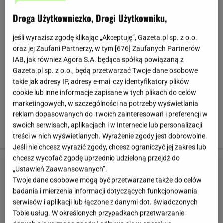
Droga Użytkowniczko, Drogi Użytkowniku,
Wyciśnij sok ze wszystkich składników i podawaj.
jeśli wyrazisz zgodę klikając „Akceptuję”, Gazeta.pl sp. z o.o.
oraz jej Zaufani Partnerzy, w tym [
676
] Zaufanych Partnerów
IAB, jak również Agora S.A. będąca spółką powiązaną z
Gazeta.pl sp. z o.o., będą przetwarzać Twoje dane osobowe
Blender HYUNDAI HB
Blender SENCOR SHB
takie jak adresy IP, adresy e-mail czy identyfikatory plików
BLENDER HENDI
cookie lub inne informacje zapisane w tych plikach do celów
960
4365
marketingowych, w szczególności na potrzeby wyświetlania
Sprawdź ceny ?
Porównaj ceny ?
Porównaj ceny ?
reklam dopasowanych do Twoich zainteresowań i preferencji w
swoich serwisach, aplikacjach i w Internecie lub personalizacji
źródło:
Okazje.info
treści w nich wyświetlanych. Wyrażenie zgody jest dobrowolne.
Jeśli nie chcesz wyrazić zgody, chcesz ograniczyć jej zakres lub
chcesz wycofać zgodę uprzednio udzieloną przejdź do
„Ustawień Zaawansowanych”.
Twoje dane osobowe mogą być przetwarzane także do celów
badania i mierzenia informacji dotyczących funkcjonowania
serwisów i aplikacji lub łączone z danymi dot. świadczonych
Tobie usług. W określonych przypadkach przetwarzanie