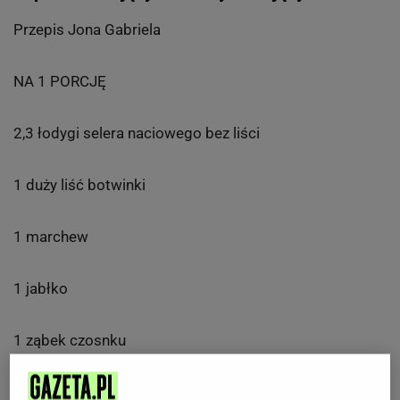
Przepis Jona Gabriela
NA 1 PORCJĘ
2,3 łodygi selera naciowego bez liści
1 duży liść botwinki
1 marchew
1 jabłko
1 ząbek czosnku
1,5 cm korzenia imbiru