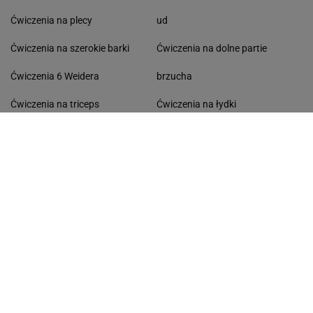
Ćwiczenia na plecy
ud
Ćwiczenia na szerokie barki
Ćwiczenia na dolne partie
Ćwiczenia 6 Weidera
brzucha
Ćwiczenia na triceps
Ćwiczenia na łydki
Ćwiczenia na biceps
Ćwiczenia na boczki
Ćwiczenia rozciągające
Ćwiczenia na przedramie
Ćwiczenia na pośladki
Ćwiczenia na drążku
TRENING
PORADY
Spinning
Jak zacząć biegać
Trening obwodowy
Pilates co to jest
Street workout
Step - Stepy