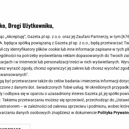
ko, Drogi Użytkowniku,
hudzające na bazie naturalnych składników! 5 przepisów na orzeźwiające napoje I
jąc „Akceptuję”, Gazeta.pl sp. z o.o. oraz jej Zaufani Partnerzy, w tym [
67
odchudzające na bazie naturalnyc
.A. będąca spółką powiązaną z Gazeta.pl sp. z o.o., będą przetwarzać T
ail czy identyfikatory plików cookie lub inne informacje zapisane w tych p
sów na orzeźwiające napoje
gólności na potrzeby wyświetlania reklam dopasowanych do Twoich zain
acjach i w Internecie lub personalizacji treści w nich wyświetlanych. Wyr
cesz wyrazić zgody, chcesz ograniczyć jej zakres lub chcesz wycofać zgo
aawansowanych”.
 być przetwarzane także do celów badania i mierzenia informacji dot
 łączone z danymi dot. świadczonych Tobie usług. W określonych przypad
do napojów o podejrzanych kolorach, koniecznie poz
i odbywa się w oparciu o uzasadniony interes Gazeta.pl, jej spółki powi
arte na naturalnych składnikach. Są zdrowe, pyszn
. Takiemu przetwarzaniu możesz się sprzeciwić, przechodząc do „Ust
nistratorem – w zależności od zakresu sprzeciwu i podmiotu, wobec które
go niektóre z nich mają właściwości wspomagające
etwarzaniu danych osobowych znajdziesz w dokumencie
Polityka Prywatn