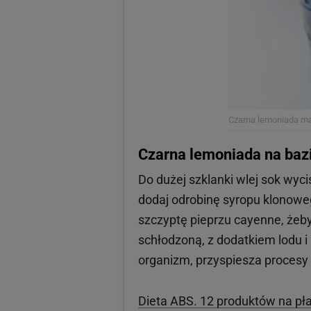
Czarna lemoniada m
Czarna lemoniada na baz
Do dużej szklanki wlej sok wyci
dodaj odrobinę syropu klonoweg
szczyptę pieprzu cayenne, żeby
schłodzoną, z dodatkiem lodu i
organizm, przyspiesza procesy
Dieta ABS. 12 produktów na pła