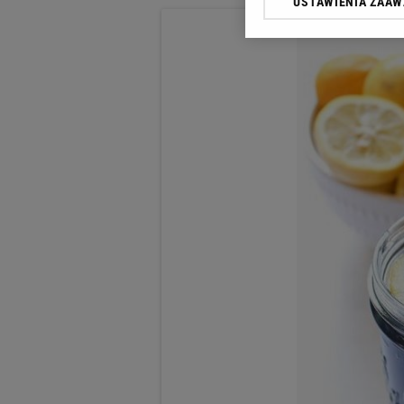
USTAWIENIA ZAA
Klikając „Akceptuję” wyra
Zaufanych Partnerów i A
dotyczące plików cookie,
odnośnik „Ustawienia pr
plików cookie możliwa je
My, nasi Zaufani Partne
Użycie dokładnych danych
Przechowywanie informacji
badnie odbiorców i uleps