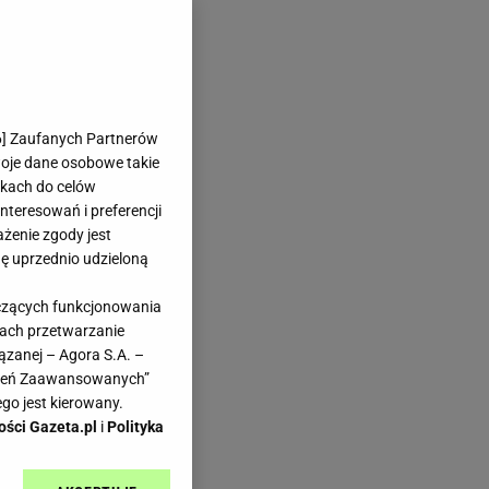
 Żywienie Myfitness
6
] Zaufanych Partnerów
h
woje dane osobowe takie
likach do celów
teresowań i preferencji
ażenie zgody jest
dę uprzednio udzieloną
yczących funkcjonowania
kach przetwarzanie
naj
ązanej – Agora S.A. –
e i
awień Zaawansowanych”
go jest kierowany.
ości Gazeta.pl
i
Polityka