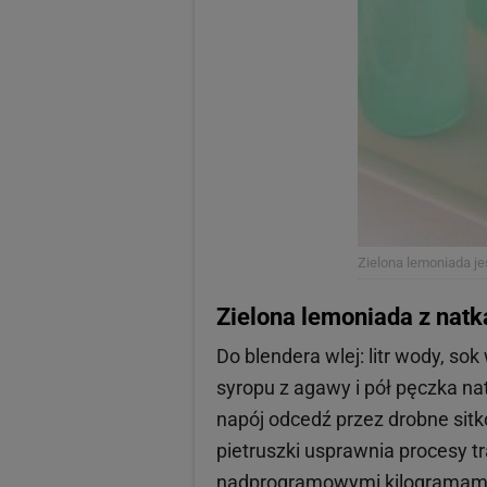
Zielona lemoniada je
Zielona lemoniada z natk
Do blendera wlej: litr wody, sok
syropu z agawy i pół pęczka nat
napój odcedź przez drobne sitk
pietruszki usprawnia procesy t
nadprogramowymi kilogramam