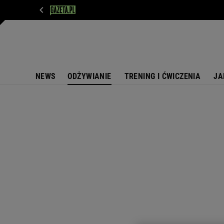
WIADOMOŚCI
NEXT
SPORT
PLOTEK
D
NEWS
ODŻYWIANIE
TRENING I ĆWICZENIA
JA