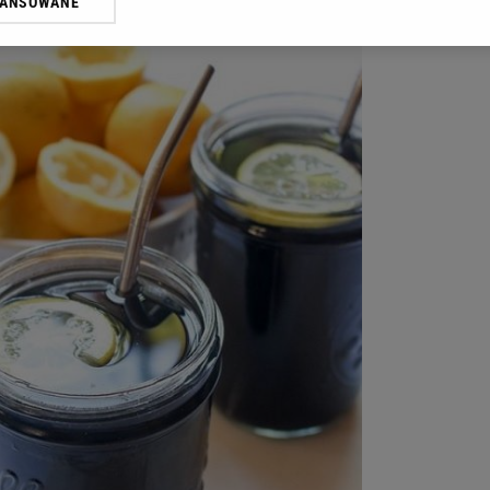
WANSOWANE
żasz też zgodę na zainstalowanie i przechowywanie plików cookie Gazeta.p
gora S.A. na Twoim urządzeniu końcowym. Możesz w każdej chwili zmien
 wywołując narzędzie do zarządzania twoimi preferencjami dot. przetw
ywatności ” w stopce serwisu i przechodząc do „Ustawień Zaawansowan
st także za pomocą ustawień przeglądarki.
rzy i Agora S.A. możemy przetwarzać dane osobowe w następujących cel
 geolokalizacyjnych. Aktywne skanowanie charakterystyki urządzenia do
 na urządzeniu lub dostęp do nich. Spersonalizowane reklamy i treści, p
zanie usług.
Lista Zaufanych Partnerów