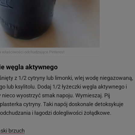
a właściwości odchudzające
Pinterest
ie węgla aktywnego
śnięty z 1/2 cytryny lub limonki, wlej wodę niegazowaną,
o lub ksylitolu. Dodaj 1/2 łyżeczki węgla aktywnego i
 nieco wyostrzyć smak napoju. Wymieszaj. Pij
 plasterka cytryny. Taki napój doskonale detoksykuje
 odchudzania i łagodzi dolegliwości żołądkowe.
ski brzuch