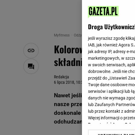
Droga Użytkownicz
Myfitness
Odżywianie
Kolorowe lemoniady odc
jeśli wyrazisz zgodę klika
Kolorowe lemoniady 
IAB, jak również Agora S
jak adresy IP, adresy e-m
składników! 5 przepi
marketingowych, w szcze
w swoich serwisach, aplik
dobrowolne. Jeśli nie ch
Redakcja
przejdź do „Ustawień Z
6 lipca 2018, 10:35
Twoje dane osobowe mogą
serwisów i aplikacji lub
Nawet jeśli nie masz zaufania 
danych nie wymaga zgody 
nasze przepisy na lemoniady op
lub Zaufanych Partnerów
lub przez kontakt z admi
doskonale orzeźwiają. A do te
Więcej informacji o prz
odchudzanie!
Prywatności Agora S.A.