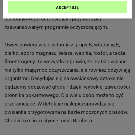
Pełnoziarniste płatki owsiane to detoksowy hit - nie
AKCEPTUJĘ
bez powodu. Sprawdzają się zarówno w trakcie
jednodniowego detoksu, jak i przy bardziej
zaawansowanym programie oczyszczającym.
Owies zawiera wiele witamin z grupy B, witaminę E,
białko, sporo magnezu, żelaza, wapnia, fosfor, a także
fitoestrogeny. To wszystko sprawia, że płatki owsiane
nie tylko mają moc oczyszczania, ale również odżywiają
organizmu. Decydując się na owsiankowy detoks nie
będziemy odczuwać głodu - dzięki wysokiej zawartości
błonnika pokarmowego. Dla wielu osób może to być
przekonujące. W detoksie najlepiej sprawdza się
owsianka przygotowana na bazie moczonych płatków.
Chodzi tu m.in. o słynne musli Birchera.