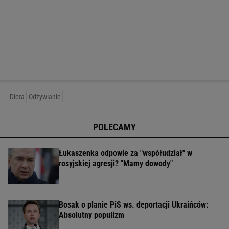
Dieta
Odżywianie
POLECAMY
Łukaszenka odpowie za "współudział" w
rosyjskiej agresji? "Mamy dowody"
Bosak o planie PiS ws. deportacji Ukraińców:
Absolutny populizm