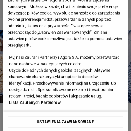
Zaufanych Partnerów i Agora S.A. na Twoim urządzeniu
końcowym. Możesz w każdej chwili zmienić swoje preferencje
dotyczące plików cookie, wywołując narzędzie do zarządzania
twoimi preferencjami dot. przetwarzania danych poprzez
2 z 6
odnośnik „Ustawienia prywatności ” w stopce serwisu i
przechodząc do „Ustawień Zaawansowanych”. Zmiana
ustawień plików cookie możliwa jest także za pomocą ustawień
przeglądarki.
My, nasi Zaufani Partnerzy i Agora S.A. możemy przetwarzać
dane osobowe w następujących celach:
Użycie dokładnych danych geolokalizacyjnych. Aktywne
skanowanie charakterystyki urządzenia do celów
identyfikacji. Przechowywanie informacji na urządzeniu lub
dostęp do nich. Spersonalizowane reklamy i treści, pomiar
reklam i treści, badnie odbiorców i ulepszanie usług.
Lista Zaufanych Partnerów
oats
google.pl/imagres
Płatki owsiane
USTAWIENIA ZAAWANSOWANE