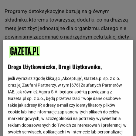
Programy detoksykacyjne bazują na głównym
składniku, któremu towarzyszą dodatki, co na dłuższą
metę jest zbyt jednostajne dla organizmu, dlatego nie
powinniśmy zapominać o nadrzędnym celu takiej diety
- oczyszczeniu. Zapamiętajmy, że detoks nie jest
sposobem na szybkie pozbycie się zbędnych
kilogramów. Jeśli tak potraktujemy oczyszczanie,
Droga Użytkowniczko, Drogi Użytkowniku,
stanie się ono kolejną dietą-cud.
jeśli wyrazisz zgodę klikając „Akceptuję”, Gazeta.pl sp. z o.o.
oraz jej Zaufani Partnerzy, w tym [
676
] Zaufanych Partnerów
Oczyszczanie organizmu można przeprowadzić dzięki
IAB, jak również Agora S.A. będąca spółką powiązaną z
prostym składnikom. Dużą popularnością cieszą się
Gazeta.pl sp. z o.o., będą przetwarzać Twoje dane osobowe
m.in.: kasza jaglana, płatki owsiane, buraki, pietruszka i
takie jak adresy IP, adresy e-mail czy identyfikatory plików
cookie lub inne informacje zapisane w tych plikach do celów
wiele innych warzyw. Nie polecamy nadmiernej ascezy
marketingowych, w szczególności na potrzeby wyświetlania
w oczyszczaniu organizmu. Jeśli zamierzamy
reklam dopasowanych do Twoich zainteresowań i preferencji w
przeprowadzić radykalny detoks, warto udać się po
swoich serwisach, aplikacjach i w Internecie lub personalizacji