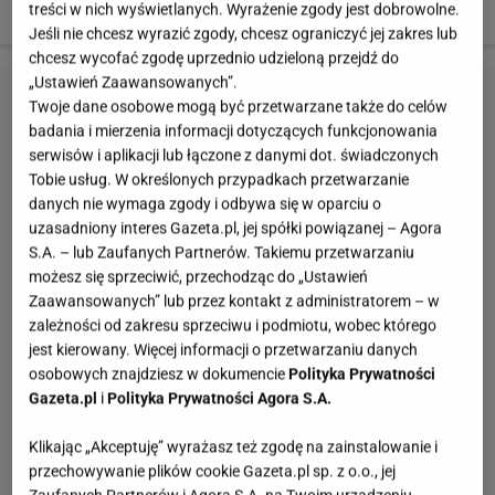
treści w nich wyświetlanych. Wyrażenie zgody jest dobrowolne.
szczegółowe porady do dietetyka.
Jeśli nie chcesz wyrazić zgody, chcesz ograniczyć jej zakres lub
chcesz wycofać zgodę uprzednio udzieloną przejdź do
„Ustawień Zaawansowanych”.
Twoje dane osobowe mogą być przetwarzane także do celów
badania i mierzenia informacji dotyczących funkcjonowania
serwisów i aplikacji lub łączone z danymi dot. świadczonych
Tobie usług. W określonych przypadkach przetwarzanie
danych nie wymaga zgody i odbywa się w oparciu o
uzasadniony interes Gazeta.pl, jej spółki powiązanej – Agora
S.A. – lub Zaufanych Partnerów. Takiemu przetwarzaniu
możesz się sprzeciwić, przechodząc do „Ustawień
Zaawansowanych” lub przez kontakt z administratorem – w
zależności od zakresu sprzeciwu i podmiotu, wobec którego
jest kierowany. Więcej informacji o przetwarzaniu danych
osobowych znajdziesz w dokumencie
Polityka Prywatności
Gazeta.pl
i
Polityka Prywatności Agora S.A.
Klikając „Akceptuję” wyrażasz też zgodę na zainstalowanie i
przechowywanie plików cookie Gazeta.pl sp. z o.o., jej