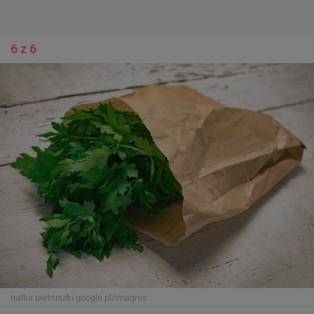
6 z 6
natka pietruszki
google.pl/imagres