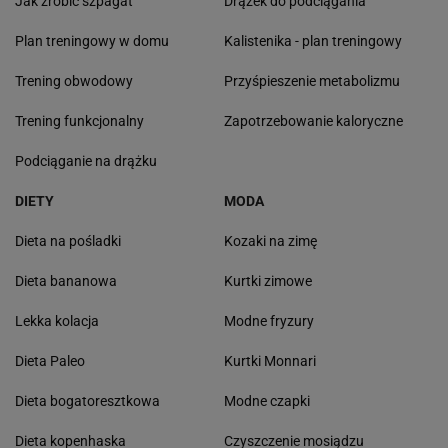
Ćwiczenia na biceps
Ćwiczenia na boczki
Ćwiczenia rozciągające
Ćwiczenia na przedramie
Ćwiczenia na pośladki
Ćwiczenia na drążku
TRENING
PORADY
Spinning
Jak zacząć biegać
Trening obwodowy
Pilates co to jest
Street workout
Step - Stepy
Jak zrobić 100 pompek
Jak się zmotywować do ćwiczeń
Callanetics
10 kg mniej w tydzień
Stretching
Skakanie na skakance
Jak zrobić szpagat
Drążek do podciągania