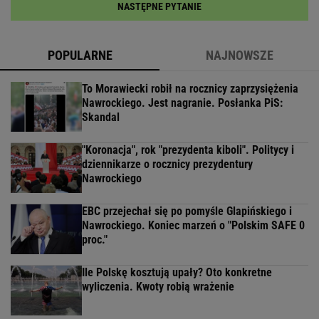
Komornik zajął konto szpitala. "Działanie bez
precedensu"
Rocznica zaprzysiężenia Nawrockiego.
Stanowski o "zmowie manipulacji"
1/11
Czego używaliśmy, żeby rozróżnić osoby z innych
drużyn?
Kolorowych sznurówek
Kolorowych szarf
Numerków naklejanych na koszulki
NASTĘPNE PYTANIE