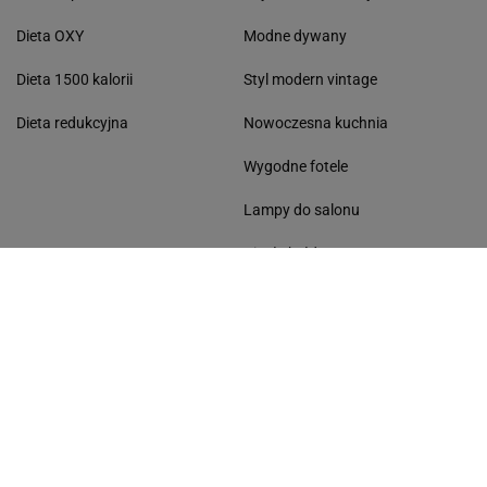
Plan treningowy w domu
Kalistenika - plan treningowy
Trening obwodowy
Przyśpieszenie metabolizmu
Trening funkcjonalny
Zapotrzebowanie kaloryczne
Podciąganie na drążku
DIETY
MODA
Dieta na pośladki
Kozaki na zimę
Dieta bananowa
Kurtki zimowe
Lekka kolacja
Modne fryzury
Dieta Paleo
Kurtki Monnari
Dieta bogatoresztkowa
Modne czapki
Dieta kopenhaska
Czyszczenie mosiądzu