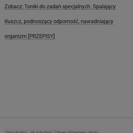
Jednocześnie pamiętajmy o piciu wody przed
śniadaniem, po kolacji i między posiłkami.
Śniadanie: grahamka, twarożek ze szczypiorkiem,
pomidor
2 śniadanie: grejpfrut, kromka chrupkiego pieczywa
Obiad: kasza jaglana z warzywami i kurczakiem
Podwieczorek: koktajl z jogurtu i garści jagód
Kolacja: 2 kromki razowego chleba z tuńczykiem,
sałatą, oliwkami i papryką