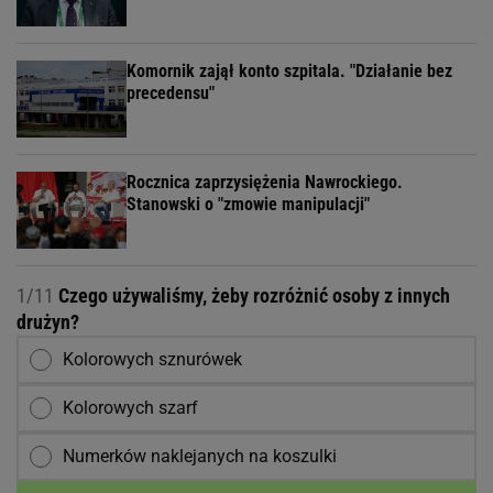
POLECAMY
Polska na spotkaniu w Niemczech. Ministrowie
będą mówić o zagrożeniach
To Morawiecki robił na uroczystości
Nawrockiego. Posłanka PiS: Skandal
Wyniki Lotto 06.08.2026 - EkstraPensja,
EkstraPremia, Kaskada, Lotto, LottoPlus,
MiniLotto, MultiMulti
Ambasador Ukrainy o UPA. "Wśród Polaków było
dużo zbrodniczych aktów"