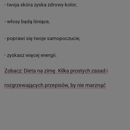
Przede wszystkim:
- możesz zrzucić kilka kilogramów,
- oczyścisz organizm,
- zyskasz promienną i jędrną cerę,
- zapobiegniesz zatrzymywaniu wody w organizmie,
- zredukujesz cellulit,
- oczyścisz nerki i drogi moczowe,