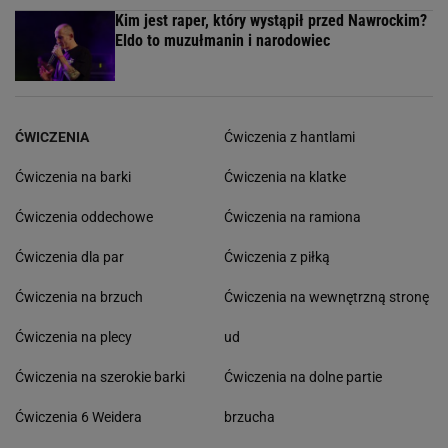
POPULARNE
NAJNOWSZE
To Morawiecki robił na rocznicy zaprzysiężenia
Nawrockiego. Jest nagranie. Posłanka PiS:
Skandal
"Koronacja", rok "prezydenta kiboli". Politycy i
dziennikarze o rocznicy prezydentury
Nawrockiego
EBC przejechał się po pomyśle Glapińskiego i
Nawrockiego. Koniec marzeń o "Polskim SAFE 0
proc."
Ile Polskę kosztują upały? Oto konkretne
wyliczenia. Kwoty robią wrażenie