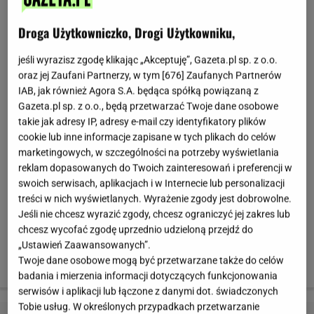
Droga Użytkowniczko, Drogi Użytkowniku,
jeśli wyrazisz zgodę klikając „Akceptuję”, Gazeta.pl sp. z o.o.
oraz jej Zaufani Partnerzy, w tym [
676
] Zaufanych Partnerów
IAB, jak również Agora S.A. będąca spółką powiązaną z
Gazeta.pl sp. z o.o., będą przetwarzać Twoje dane osobowe
takie jak adresy IP, adresy e-mail czy identyfikatory plików
cookie lub inne informacje zapisane w tych plikach do celów
marketingowych, w szczególności na potrzeby wyświetlania
reklam dopasowanych do Twoich zainteresowań i preferencji w
swoich serwisach, aplikacjach i w Internecie lub personalizacji
treści w nich wyświetlanych. Wyrażenie zgody jest dobrowolne.
Jeśli nie chcesz wyrazić zgody, chcesz ograniczyć jej zakres lub
chcesz wycofać zgodę uprzednio udzieloną przejdź do
„Ustawień Zaawansowanych”.
Twoje dane osobowe mogą być przetwarzane także do celów
badania i mierzenia informacji dotyczących funkcjonowania
serwisów i aplikacji lub łączone z danymi dot. świadczonych
Tobie usług. W określonych przypadkach przetwarzanie