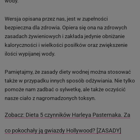
.
www.fotolia.com
Dieta wodna - czy jest bezpieczna
Należy zaznaczyć, że istnieją dwie wersje diety wodnej -
ta, którą przedstawiliśmy i druga wersja - dużo bardziej
surowa, restrykcyjna. Zakłada ona zamianę niektórych
większych posiłków, jedynie na duże ilości czystej
wody.