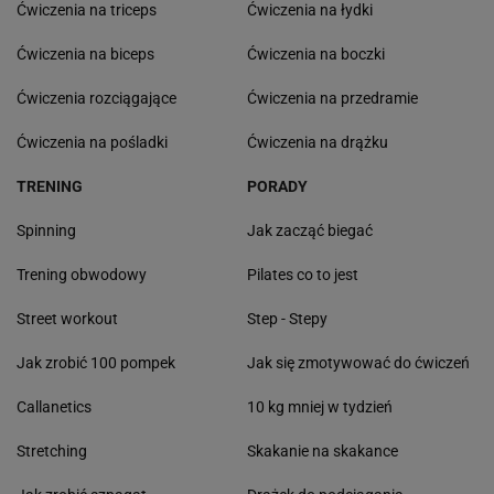
Kim jest raper, który wystąpił przed Nawrockim?
Eldo to muzułmanin i narodowiec
ĆWICZENIA
Ćwiczenia z hantlami
Ćwiczenia na barki
Ćwiczenia na klatke
Ćwiczenia oddechowe
Ćwiczenia na ramiona
Ćwiczenia dla par
Ćwiczenia z piłką
Ćwiczenia na brzuch
Ćwiczenia na wewnętrzną stronę
Ćwiczenia na plecy
ud
Ćwiczenia na szerokie barki
Ćwiczenia na dolne partie
Ćwiczenia 6 Weidera
brzucha
Ćwiczenia na triceps
Ćwiczenia na łydki