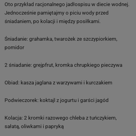
5 z 5
.
www.fotolia.com
Dieta wodna - przykładowe menu
Oto przykład racjonalnego jadłospisu w diecie wodnej.