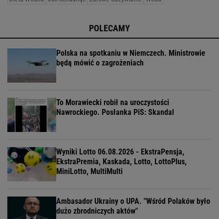
Zobacz: Toniki do zadań specjalnych. Spalający
tłuszcz, podnoszący odporność, nawadniający
organizm [PRZEPISY]
Dieta Wodna
Jak Schudnąć
Zdrowe Odżywianie
Woda