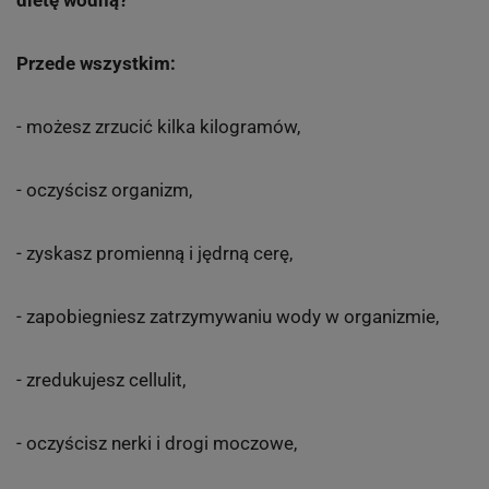
Co zrobić, aby twarz rano wyglądało młodo i promiennie
www.shutterstock.com
Dieta wodna - efekty
Jakich efektów, możesz się spodziewać, stosując
dietę wodną?