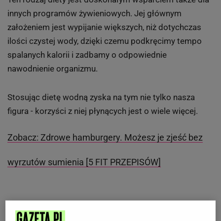
innych programów żywieniowych. Jej głównym
założeniem jest wypijanie większych, niż dotychczas
ilości czystej wody, dzięki czemu podkręcimy tempo
spalanych kalorii i zadbamy o odpowiednie
nawodnienie organizmu.
Stosując dietę wodną zyska na tym nie tylko nasza
figura - korzyści z niej płynących jest o wiele więcej.
Zobacz: Zdrowe hamburgery. Możesz je zjeść bez
wyrzutów sumienia [5 FIT PRZEPISÓW]