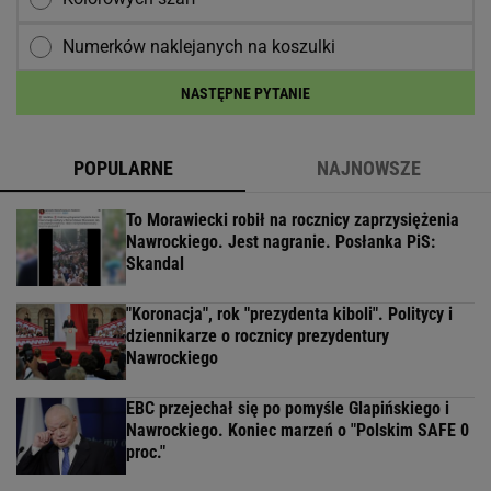
Numerków naklejanych na koszulki
NASTĘPNE PYTANIE
POPULARNE
NAJNOWSZE
To Morawiecki robił na rocznicy zaprzysiężenia
Nawrockiego. Jest nagranie. Posłanka PiS:
Skandal
"Koronacja", rok "prezydenta kiboli". Politycy i
dziennikarze o rocznicy prezydentury
Nawrockiego
EBC przejechał się po pomyśle Glapińskiego i
Nawrockiego. Koniec marzeń o "Polskim SAFE 0
proc."