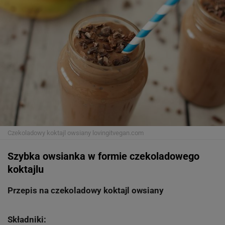
Czekoladowy koktajl owsiany
lovingitvegan.com
Szybka owsianka w formie czekoladowego
koktajlu
Przepis na czekoladowy koktajl owsiany
Składniki: