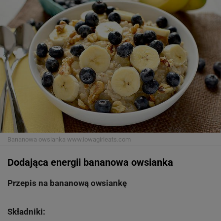
Bananowa owsianka
www.iowagirleats.com
Dodająca energii bananowa owsianka
Przepis na bananową owsiankę
Składniki: