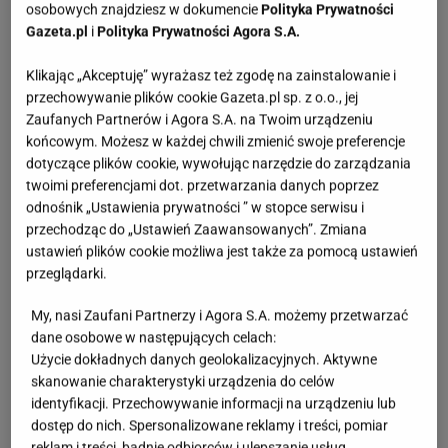
osobowych znajdziesz w dokumencie
Polityka Prywatności
Gazeta.pl
i
Polityka Prywatności Agora S.A.
Przygotowanie:
Do wrzącej wody wrzuć płatki i
szczyptę soli. Gotuj przez 5 minut, mieszając. W
Klikając „Akceptuję” wyrażasz też zgodę na zainstalowanie i
osobnym naczyniu zagotuj mleko i odstaw do
przechowywanie plików cookie Gazeta.pl sp. z o.o., jej
Zaufanych Partnerów i Agora S.A. na Twoim urządzeniu
wystygnięcia. Garnek z płatkami wstaw na noc do
końcowym. Możesz w każdej chwili zmienić swoje preferencje
lodówki. Rano, gdy najdzie cię ochota na owsiankę,
dotyczące plików cookie, wywołując narzędzie do zarządzania
wyjmij ją i zacznij powoli podgrzewać, rozcieńczając ją
twoimi preferencjami dot. przetwarzania danych poprzez
odnośnik „Ustawienia prywatności ” w stopce serwisu i
mlekiem i dodając olej kokosowy. Na koniec dorzuć
przechodząc do „Ustawień Zaawansowanych”. Zmiana
dodatki i gotowe!
ustawień plików cookie możliwa jest także za pomocą ustawień
przeglądarki.
Zobacz: 5 odchudzających przypraw, które warto
My, nasi Zaufani Partnerzy i Agora S.A. możemy przetwarzać
mieć w kuchni
dane osobowe w następujących celach:
Użycie dokładnych danych geolokalizacyjnych. Aktywne
skanowanie charakterystyki urządzenia do celów
identyfikacji. Przechowywanie informacji na urządzeniu lub
dostęp do nich. Spersonalizowane reklamy i treści, pomiar
reklam i treści, badnie odbiorców i ulepszanie usług.