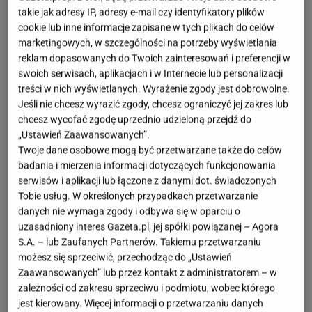
takie jak adresy IP, adresy e-mail czy identyfikatory plików
cookie lub inne informacje zapisane w tych plikach do celów
Składniki:
marketingowych, w szczególności na potrzeby wyświetlania
reklam dopasowanych do Twoich zainteresowań i preferencji w
swoich serwisach, aplikacjach i w Internecie lub personalizacji
- 80 g płatków owsianych
treści w nich wyświetlanych. Wyrażenie zgody jest dobrowolne.
Jeśli nie chcesz wyrazić zgody, chcesz ograniczyć jej zakres lub
- odrobina soli morskiej
chcesz wycofać zgodę uprzednio udzieloną przejdź do
„Ustawień Zaawansowanych”.
Twoje dane osobowe mogą być przetwarzane także do celów
- 300 ml wody
badania i mierzenia informacji dotyczących funkcjonowania
serwisów i aplikacji lub łączone z danymi dot. świadczonych
Tobie usług. W określonych przypadkach przetwarzanie
- 200 ml mleka sojowego
danych nie wymaga zgody i odbywa się w oparciu o
uzasadniony interes Gazeta.pl, jej spółki powiązanej – Agora
- 1 łyżka oleju kokosowego
S.A. – lub Zaufanych Partnerów. Takiemu przetwarzaniu
możesz się sprzeciwić, przechodząc do „Ustawień
Zaawansowanych” lub przez kontakt z administratorem – w
Do posypania:
jeżyny, borówki, pestki dyni, miód,
zależności od zakresu sprzeciwu i podmiotu, wobec którego
cynamon
jest kierowany. Więcej informacji o przetwarzaniu danych