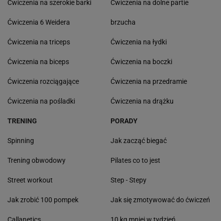
Ćwiczenia na szerokie barki
Ćwiczenia na dolne partie
Ćwiczenia 6 Weidera
brzucha
Ćwiczenia na triceps
Ćwiczenia na łydki
Ćwiczenia na biceps
Ćwiczenia na boczki
Ćwiczenia rozciągające
Ćwiczenia na przedramie
Ćwiczenia na pośladki
Ćwiczenia na drążku
TRENING
PORADY
Spinning
Jak zacząć biegać
Trening obwodowy
Pilates co to jest
Street workout
Step - Stepy
Jak zrobić 100 pompek
Jak się zmotywować do ćwiczeń
Callanetics
10 kg mniej w tydzień