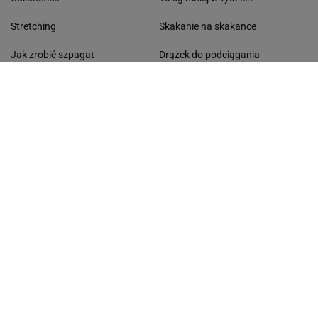
Stretching
Skakanie na skakance
Jak zrobić szpagat
Drążek do podciągania
Plan treningowy w domu
Kalistenika - plan treningowy
Trening obwodowy
Przyśpieszenie metabolizmu
Trening funkcjonalny
Zapotrzebowanie kaloryczne
Podciąganie na drążku
DIETY
MODA
Dieta na pośladki
Kozaki na zimę
Dieta bananowa
Kurtki zimowe
Lekka kolacja
Modne fryzury
Dieta Paleo
Kurtki Monnari