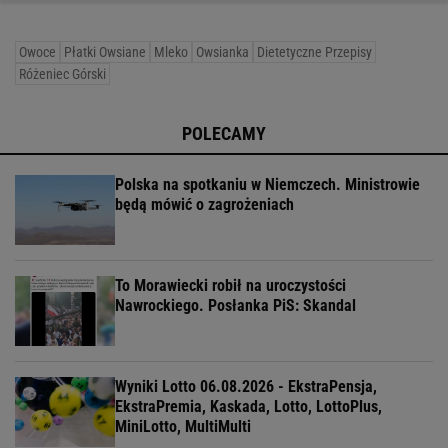
Owoce
Płatki Owsiane
Mleko
Owsianka
Dietetyczne Przepisy
Różeniec Górski
POLECAMY
Polska na spotkaniu w Niemczech. Ministrowie
będą mówić o zagrożeniach
To Morawiecki robił na uroczystości
Nawrockiego. Posłanka PiS: Skandal
Wyniki Lotto 06.08.2026 - EkstraPensja,
EkstraPremia, Kaskada, Lotto, LottoPlus,
MiniLotto, MultiMulti