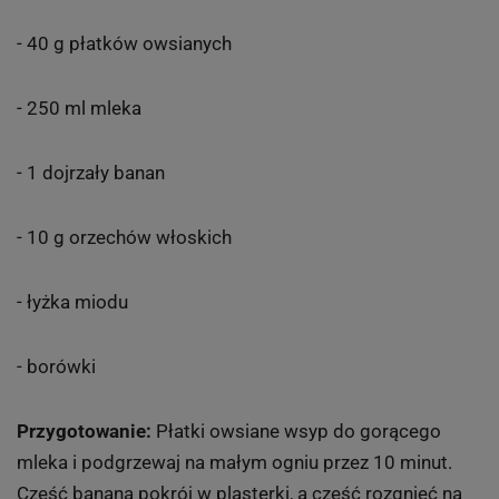
- 40 g płatków owsianych
- 250 ml mleka
- 1 dojrzały banan
- 10 g orzechów włoskich
- łyżka miodu
- borówki
Przygotowanie:
Płatki owsiane wsyp do gorącego
mleka i podgrzewaj na małym ogniu przez 10 minut.
Część banana pokrój w plasterki, a część rozgnieć na