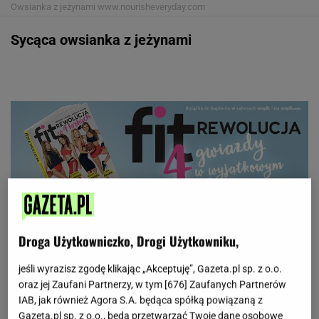
Owsianka z jeżynami
www.nourisheveryday.com
Sycąca owsianka z jeżynami
Droga Użytkowniczko, Drogi Użytkowniku,
jeśli wyrazisz zgodę klikając „Akceptuję”, Gazeta.pl sp. z o.o.
oraz jej Zaufani Partnerzy, w tym [
676
] Zaufanych Partnerów
Przepis na sycącą owsiankę na mleku sojowym z
IAB, jak również Agora S.A. będąca spółką powiązaną z
Gazeta.pl sp. z o.o., będą przetwarzać Twoje dane osobowe
orzechami