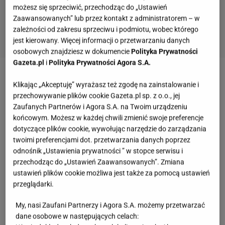
możesz się sprzeciwić, przechodząc do „Ustawień
Zaawansowanych” lub przez kontakt z administratorem – w
zależności od zakresu sprzeciwu i podmiotu, wobec którego
jest kierowany. Więcej informacji o przetwarzaniu danych
osobowych znajdziesz w dokumencie
Polityka Prywatności
Gazeta.pl
i
Polityka Prywatności Agora S.A.
2 z 5
Klikając „Akceptuję” wyrażasz też zgodę na zainstalowanie i
Drożdże - dlaczego warto je pić?
przechowywanie plików cookie Gazeta.pl sp. z o.o., jej
Zaufanych Partnerów i Agora S.A. na Twoim urządzeniu
Picie drożdży korzystnie wpływa na stan naszych
końcowym. Możesz w każdej chwili zmienić swoje preferencje
dotyczące plików cookie, wywołując narzędzie do zarządzania
włosów (wzmacniają cebulki, zapobiegają ich
twoimi preferencjami dot. przetwarzania danych poprzez
wypadaniu), skóry (wygładzają i oczyszczają skórę z
odnośnik „Ustawienia prywatności ” w stopce serwisu i
niedoskonałości) i paznokci (wzmacniają je).
przechodząc do „Ustawień Zaawansowanych”. Zmiana
ustawień plików cookie możliwa jest także za pomocą ustawień
przeglądarki.
Drożdże są bogatym źródłem witamin z grupy B, dzięki
czemu pozytywnie wpływają na samopoczucie,
My, nasi Zaufani Partnerzy i Agora S.A. możemy przetwarzać
funkcjonowanie układu nerwowego, przeciwdziałają
dane osobowe w następujących celach: