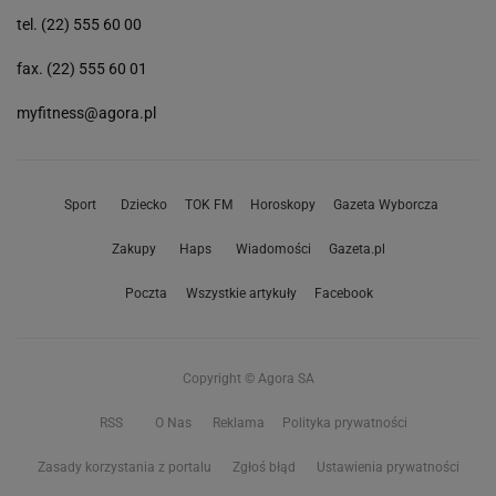
tel. (22) 555 60 00
fax. (22) 555 60 01
myfitness@agora.pl
Sport
Dziecko
TOK FM
Horoskopy
Gazeta Wyborcza
Zakupy
Haps
Wiadomości
Gazeta.pl
Poczta
Wszystkie artykuły
Facebook
Copyright © Agora SA
RSS
O Nas
Reklama
Polityka prywatności
Zasady korzystania z portalu
Zgłoś błąd
Ustawienia prywatności