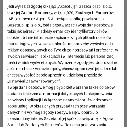
Tłuszcz: 0,6 g
jeśli wyrazisz zgodę klikając „Akceptuję”, Gazeta.pl sp. z o.o.
oraz jej Zaufani Partnerzy, w tym [
676
] Zaufanych Partnerów
Błonnik: 6,9 g
IAB, jak również Agora S.A. będąca spółką powiązaną z
Gazeta.pl sp. z o.o., będą przetwarzać Twoje dane osobowe
takie jak adresy IP, adresy e-mail czy identyfikatory plików
cookie lub inne informacje zapisane w tych plikach do celów
marketingowych, w szczególności na potrzeby wyświetlania
reklam dopasowanych do Twoich zainteresowań i preferencji w
swoich serwisach, aplikacjach i w Internecie lub personalizacji
treści w nich wyświetlanych. Wyrażenie zgody jest dobrowolne.
Jeśli nie chcesz wyrazić zgody, chcesz ograniczyć jej zakres lub
chcesz wycofać zgodę uprzednio udzieloną przejdź do
„Ustawień Zaawansowanych”.
Twoje dane osobowe mogą być przetwarzane także do celów
badania i mierzenia informacji dotyczących funkcjonowania
serwisów i aplikacji lub łączone z danymi dot. świadczonych
Tobie usług. W określonych przypadkach przetwarzanie
danych nie wymaga zgody i odbywa się w oparciu o
uzasadniony interes Gazeta.pl, jej spółki powiązanej – Agora
S.A. – lub Zaufanych Partnerów. Takiemu przetwarzaniu