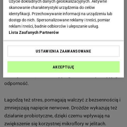
Użycie dokładnych danych geolokalizacyjnych. Aktywne
znużeniu i apatii.
skanowanie charakterystyki urządzenia do celów
identyfikacji. Przechowywanie informacji na urządzeniu lub
Zawierają też chrom, który pozwala regulować ilość
dostęp do nich. Spersonalizowane reklamy i treści, pomiar
reklam i treści, badnie odbiorców i ulepszanie usług.
glukozy we krwi i hamuje ochotę na słodycze.
Lista Zaufanych Partnerów
Witaminy B6 pomagają utrzymać prawidłową wagę
ciała (niedobór witaminy B6 jest jedną z przyczyn
USTAWIENIA ZAAWANSOWANE
wahania się wagi). Ponadto poprawiają przemianę
materii, łagodzą migreny, likwidują zajady, łagodzą
AKCEPTUJĘ
zmiany skórne, wzmacniają organizm i zwiększają jego
odporność.
Łagodzą też stres, pomagają walczyć z bezsennością i
zmniejszają napięcie nerwowe. Drożdże wykazują też
działanie probiotyczne, dzięki czemu wpływają na
zwiększenie się korzystnej mikroflory w jelitach.