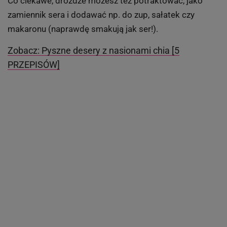
Co ciekawe, drożdże możesz też potraktować, jako
zamiennik sera i dodawać np. do zup, sałatek czy
makaronu (naprawdę smakują jak ser!).
Zobacz: Pyszne desery z nasionami chia [5
PRZEPISÓW]