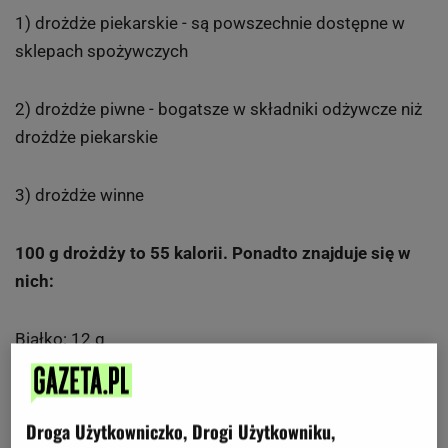
1) drożdże piekarskie - są powszechnie dostępne w
sklepach spożywczych
2) drożdże piwne - bogatsze w składniki odżywcze niż
drożdże piekarskie
3) drożdże winne
100 g drożdży to 55 kalorii. Ponadto znajduje się w
nich:
Białko: 12 g
Węglowodany: 1,1 g
Droga Użytkowniczko, Drogi Użytkowniku,