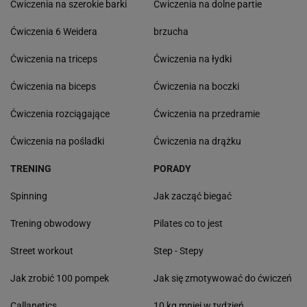
Ćwiczenia na szerokie barki
Ćwiczenia na dolne partie
Ćwiczenia 6 Weidera
brzucha
Ćwiczenia na triceps
Ćwiczenia na łydki
Ćwiczenia na biceps
Ćwiczenia na boczki
Ćwiczenia rozciągające
Ćwiczenia na przedramie
Ćwiczenia na pośladki
Ćwiczenia na drążku
TRENING
PORADY
Spinning
Jak zacząć biegać
Trening obwodowy
Pilates co to jest
Street workout
Step - Stepy
Jak zrobić 100 pompek
Jak się zmotywować do ćwiczeń
Callanetics
10 kg mniej w tydzień