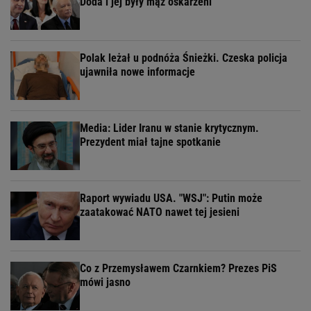
Doda i jej były mąż oskarżeni
Polak leżał u podnóża Śnieżki. Czeska policja
ujawniła nowe informacje
Media: Lider Iranu w stanie krytycznym.
Prezydent miał tajne spotkanie
Raport wywiadu USA. "WSJ": Putin może
zaatakować NATO nawet tej jesieni
Co z Przemysławem Czarnkiem? Prezes PiS
mówi jasno