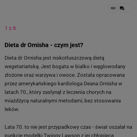
1 z 6
Dieta dr Ornisha - czym jest?
Dieta dr Ornisha jest niskotłuszczową dietą
wegetariańską. Jest bogata w białko i węglowodany
złożone oraz warzywa i owoce. Została opracowana
przez amerykańskiego kardiologa Deana Ornisha w
latach 70., który zasłynął z leczenia chorych na
miażdżycę naturalnymi metodami, bez stosowania
leków.
Lata 70. to nie jest przypadkowy czas - świat oszalał na
punkcie modelki Twiggy Lawson z jej chłopięcą