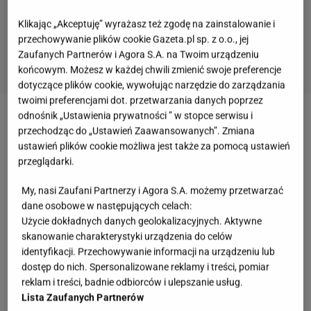
Klikając „Akceptuję” wyrażasz też zgodę na zainstalowanie i
przechowywanie plików cookie Gazeta.pl sp. z o.o., jej
Zaufanych Partnerów i Agora S.A. na Twoim urządzeniu
końcowym. Możesz w każdej chwili zmienić swoje preferencje
dotyczące plików cookie, wywołując narzędzie do zarządzania
twoimi preferencjami dot. przetwarzania danych poprzez
2 z 6
odnośnik „Ustawienia prywatności ” w stopce serwisu i
przechodząc do „Ustawień Zaawansowanych”. Zmiana
Dieta dr Ornisha - główne zasady
ustawień plików cookie możliwa jest także za pomocą ustawień
przeglądarki.
1. Podstawą tej diety są produkty pochodzenia
My, nasi Zaufani Partnerzy i Agora S.A. możemy przetwarzać
roślinnego.
dane osobowe w następujących celach:
Użycie dokładnych danych geolokalizacyjnych. Aktywne
2. Twój posiłek powinien składać się z: 10% tłuszczów,
skanowanie charakterystyki urządzenia do celów
identyfikacji. Przechowywanie informacji na urządzeniu lub
15% białek i 75% węglowodanów!
dostęp do nich. Spersonalizowane reklamy i treści, pomiar
reklam i treści, badnie odbiorców i ulepszanie usług.
3. Nie musisz liczyć kalorii, jesz tyle, aż poczujesz się
Lista Zaufanych Partnerów