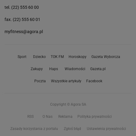
tel. (22) 555 60 00
fax. (22) 555 60 01
myfitness@agora.pl
Sport
Dziecko
TOK FM
Horoskopy
Gazeta Wyborcza
Zakupy
Haps
Wiadomości
Gazeta.pl
Poczta
Wszystkie artykuły
Facebook
Copyright © Agora SA
RSS
O Nas
Reklama
Polityka prywatności
Zasady korzystania z portalu
Zgłoś błąd
Ustawienia prywatności