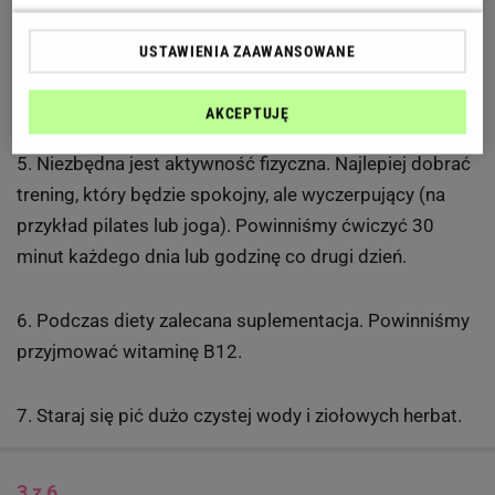
najedzony.
USTAWIENIA ZAAWANSOWANE
4. Jesz tylko dozwolone produkty - często i w małych
porcjach.
AKCEPTUJĘ
5. Niezbędna jest aktywność fizyczna. Najlepiej dobrać
trening, który będzie spokojny, ale wyczerpujący (na
przykład pilates lub joga). Powinniśmy ćwiczyć 30
minut każdego dnia lub godzinę co drugi dzień.
6. Podczas diety zalecana suplementacja. Powinniśmy
przyjmować witaminę B12.
7. Staraj się pić dużo czystej wody i ziołowych herbat.
3 z 6