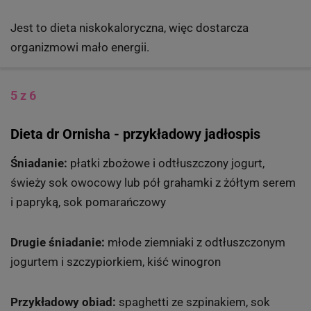
Jest to dieta niskokaloryczna, więc dostarcza
organizmowi mało energii.
5 z 6
Dieta dr Ornisha - przykładowy jadłospis
Śniadanie:
płatki zbożowe i odtłuszczony jogurt,
świeży sok owocowy lub pół grahamki z żółtym serem
i papryką, sok pomarańczowy
Drugie śniadanie:
młode ziemniaki z odtłuszczonym
jogurtem i szczypiorkiem, kiść winogron
Przykładowy obiad:
spaghetti ze szpinakiem, sok