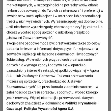
marketingowych, w szczególności na potrzeby wyświetlania
Stosując tę dietę miesięcznie możesz zrzucić około 5
reklam dopasowanych do Twoich zainteresowań i preferencji w
kilogramów. Jest zalecana przy chorobach serca,
swoich serwisach, aplikacjach i w Internecie lub personalizacji
cukrzycy i w chorobach nowotworowych.
treści w nich wyświetlanych. Wyrażenie zgody jest dobrowolne.
Jeśli nie chcesz wyrazić zgody, chcesz ograniczyć jej zakres lub
chcesz wycofać zgodę uprzednio udzieloną przejdź do
„Ustawień Zaawansowanych”.
Twoje dane osobowe mogą być przetwarzane także do celów
badania i mierzenia informacji dotyczących funkcjonowania
serwisów i aplikacji lub łączone z danymi dot. świadczonych
Tobie usług. W określonych przypadkach przetwarzanie
danych nie wymaga zgody i odbywa się w oparciu o
uzasadniony interes Gazeta.pl, jej spółki powiązanej – Agora
S.A. – lub Zaufanych Partnerów. Takiemu przetwarzaniu
możesz się sprzeciwić, przechodząc do „Ustawień
Zaawansowanych” lub przez kontakt z administratorem – w
zależności od zakresu sprzeciwu i podmiotu, wobec którego
jest kierowany. Więcej informacji o przetwarzaniu danych
osobowych znajdziesz w dokumencie
Polityka Prywatności
Gazeta.pl
i
Polityka Prywatności Agora S.A.