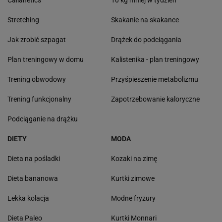
Callanetics
10 kg mniej w tydzień
Stretching
Skakanie na skakance
Jak zrobić szpagat
Drążek do podciągania
Plan treningowy w domu
Kalistenika - plan treningowy
Trening obwodowy
Przyśpieszenie metabolizmu
Trening funkcjonalny
Zapotrzebowanie kaloryczne
Podciąganie na drążku
DIETY
MODA
Dieta na pośladki
Kozaki na zimę
Dieta bananowa
Kurtki zimowe
Lekka kolacja
Modne fryzury
Dieta Paleo
Kurtki Monnari