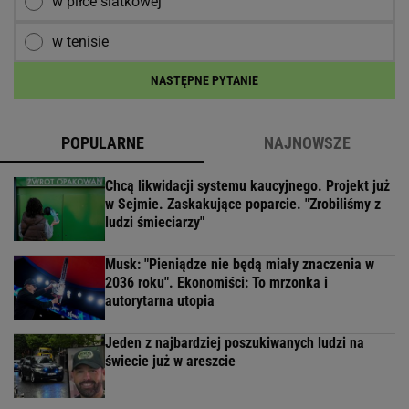
w piłce siatkowej
w tenisie
NASTĘPNE PYTANIE
POPULARNE
NAJNOWSZE
Chcą likwidacji systemu kaucyjnego. Projekt już
w Sejmie. Zaskakujące poparcie. "Zrobiliśmy z
ludzi śmieciarzy"
Musk: "Pieniądze nie będą miały znaczenia w
2036 roku". Ekonomiści: To mrzonka i
autorytarna utopia
Jeden z najbardziej poszukiwanych ludzi na
świecie już w areszcie