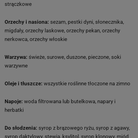
strączkowe
Orzechy i nasiona:
sezam, pestki dyni, słonecznika,
migdały, orzechy laskowe, orzechy pekan, orzechy
nerkowca, orzechy włoskie
Warzywa:
świeże, surowe, duszone, pieczone, soki
warzywne
Oleje i tłuszcze:
wszystkie roślinne tłoczone na zimno
Napoje:
woda filtrowana lub butelkowa, napary i
herbatki
Do słodzenia:
syrop z brązowego ryżu, syrop z agawy,
syrop daktylowy, stewia, ksylitol, syrop klonowy, miód