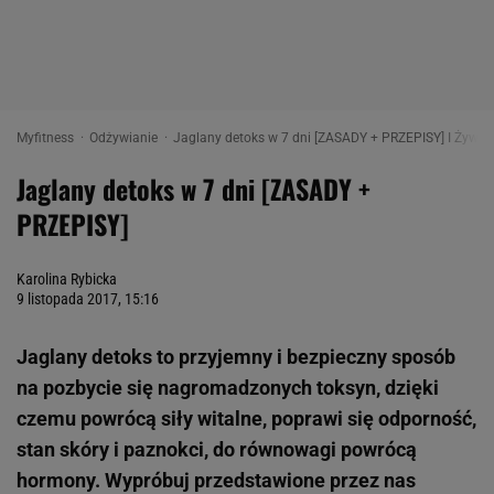
Myfitness
Odżywianie
Jaglany detoks w 7 dni [ZASADY + PRZEPISY] I Żywien
Jaglany detoks w 7 dni [ZASADY +
PRZEPISY]
Karolina Rybicka
9 listopada 2017, 15:16
Jaglany detoks to przyjemny i bezpieczny sposób
na pozbycie się nagromadzonych toksyn, dzięki
czemu powrócą siły witalne, poprawi się odporność,
stan skóry i paznokci, do równowagi powrócą
hormony. Wypróbuj przedstawione przez nas