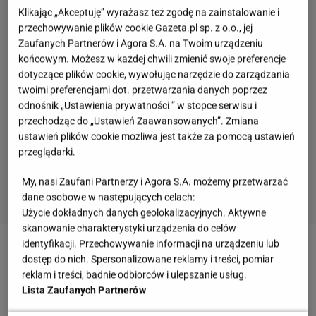
Klikając „Akceptuję” wyrażasz też zgodę na zainstalowanie i
przechowywanie plików cookie Gazeta.pl sp. z o.o., jej
Zaufanych Partnerów i Agora S.A. na Twoim urządzeniu
końcowym. Możesz w każdej chwili zmienić swoje preferencje
dotyczące plików cookie, wywołując narzędzie do zarządzania
twoimi preferencjami dot. przetwarzania danych poprzez
odnośnik „Ustawienia prywatności ” w stopce serwisu i
przechodząc do „Ustawień Zaawansowanych”. Zmiana
ustawień plików cookie możliwa jest także za pomocą ustawień
przeglądarki.
My, nasi Zaufani Partnerzy i Agora S.A. możemy przetwarzać
dane osobowe w następujących celach:
Użycie dokładnych danych geolokalizacyjnych. Aktywne
skanowanie charakterystyki urządzenia do celów
2 z 9
identyfikacji. Przechowywanie informacji na urządzeniu lub
dostęp do nich. Spersonalizowane reklamy i treści, pomiar
Jaglany detoks - jak się do niego przygotować
reklam i treści, badnie odbiorców i ulepszanie usług.
Lista Zaufanych Partnerów
Przed przystąpieniem do jaglanego detoksu należy