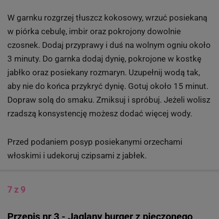
W garnku rozgrzej tłuszcz kokosowy, wrzuć posiekaną
w piórka cebulę, imbir oraz pokrojony dowolnie
czosnek. Dodaj przyprawy i duś na wolnym ogniu około
3 minuty. Do garnka dodaj dynię, pokrojone w kostkę
jabłko oraz posiekany rozmaryn. Uzupełnij wodą tak,
aby nie do końca przykryć dynię. Gotuj około 15 minut.
Dopraw solą do smaku. Zmiksuj i spróbuj. Jeżeli wolisz
rzadszą konsystencję możesz dodać więcej wody.
Przed podaniem posyp posiekanymi orzechami
włoskimi i udekoruj czipsami z jabłek.
7 z 9
Przepis nr 3 - Jaglany burger z pieczonego