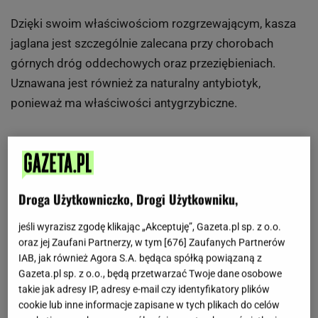
Dzięki swoim właściwościom rozgrzewającym, kasza
jaglana jest szczególnie zalecana przy chorobach
górnych dróg oddechowych oraz przeziębieniach.
Uznawana jest również za naturalny antybiotyk,
ponieważ ma właściwości antygrzybiczne.
- Wspomaga prawidłową pracę serca i poprawia
koncentrację.
Na podstawie książki: "Jaglany detoks"
Droga Użytkowniczko, Drogi Użytkowniku,
jeśli wyrazisz zgodę klikając „Akceptuję”, Gazeta.pl sp. z o.o.
oraz jej Zaufani Partnerzy, w tym [
676
] Zaufanych Partnerów
IAB, jak również Agora S.A. będąca spółką powiązaną z
Gazeta.pl sp. z o.o., będą przetwarzać Twoje dane osobowe
takie jak adresy IP, adresy e-mail czy identyfikatory plików
cookie lub inne informacje zapisane w tych plikach do celów