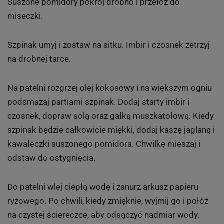
Suszone pomidory pokrój drobno i przełóż do
miseczki.
Szpinak umyj i zostaw na sitku. Imbir i czosnek zetrzyj
na drobnej tarce.
Na patelni rozgrzej olej kokosowy i na większym ogniu
podsmażaj partiami szpinak. Dodaj starty imbir i
czosnek, dopraw solą oraz gałką muszkatołową. Kiedy
szpinak będzie całkowicie miękki, dodaj kaszę jaglaną i
kawałeczki suszonego pomidora. Chwilkę mieszaj i
odstaw do ostygnięcia.
Do patelni wlej ciepłą wodę i zanurz arkusz papieru
ryżowego. Po chwili, kiedy zmięknie, wyjmij go i połóż
na czystej ściereczce, aby odsączyć nadmiar wody.