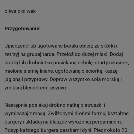
oliwa z oliwek
Przygotowanie:
Upieczone lub ugotowane buraki obierz ze skórki i
zetrzyj na grubej tarce. Przełóż do dużej miski. Dodaj
startą lub drobniutko posiekaną cebulę, starty czosnek,
mielone siemię lniane, ugotowaną cieciorkę, kaszę
jaglaną i przyprawy. Dopraw wszystko solą morską i
zmiksuj blenderem ręcznym.
Następnie posiekaj drobno natkę pietruszki i
wymieszaj z masą. Zwilżonymi dłońmi formuj kształtne
burgery i układaj na blaszce wyłożonej pergaminem.
Posyp każdego burgera pestkami dyni. Piecz około 20