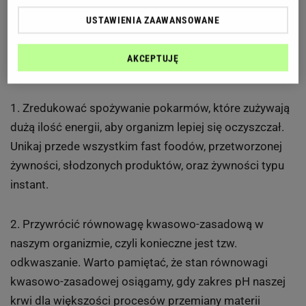
przestrzegać kilku podstawowych zasad, by
USTAWIENIA ZAAWANSOWANE
odpowiednio przygotować nasz organizm.
AKCEPTUJĘ
Przede wszystkim należy:
1. Zredukować spożywanie pokarmów, które zużywają
dużą ilość energii, aby organizm lepiej się oczyszczał.
Unikaj przede wszystkim fast foodów, przetworzonej
żywności, słodzonych produktów, oraz żywności typu
instant.
2. Przywrócić równowagę kwasowo-zasadową w
naszym organizmie, czyli konieczne jest tzw.
odkwaszanie. Warto pamiętać, że s
tan równowagi
kwasowo-zasadowej osiągamy, gdy zakres pH naszej
krwi dla większości procesów przemiany materii