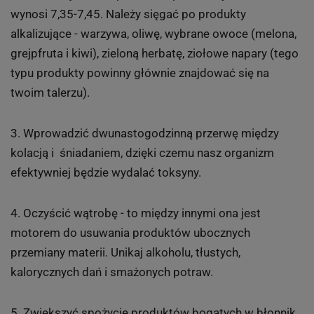
wynosi 7,35-7,45. Należy sięgać po produkty
alkalizujące -
warzywa, oliwę, wybrane owoce (melona,
grejpfruta i kiwi), zieloną herbatę, ziołowe napary (tego
typu produkty powinny głównie znajdować się na
twoim talerzu).
3. Wprowadzić dwunastogodzinną przerwę między
kolacją i śniadaniem, dzięki czemu nasz organizm
efektywniej będzie wydalać toksyny.
4. Oczyścić wątrobę - to między innymi ona jest
motorem do usuwania
produktów ubocznych
przemiany materii
. Unikaj alkoholu, tłustych,
kalorycznych dań i smażonych potraw.
5. Zwiększyć spożycie produktów bogatych w błonnik