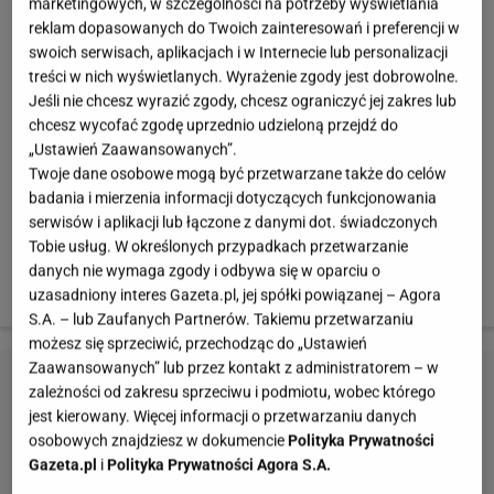
marketingowych, w szczególności na potrzeby wyświetlania
reklam dopasowanych do Twoich zainteresowań i preferencji w
swoich serwisach, aplikacjach i w Internecie lub personalizacji
treści w nich wyświetlanych. Wyrażenie zgody jest dobrowolne.
Jeśli nie chcesz wyrazić zgody, chcesz ograniczyć jej zakres lub
chcesz wycofać zgodę uprzednio udzieloną przejdź do
„Ustawień Zaawansowanych”.
Twoje dane osobowe mogą być przetwarzane także do celów
badania i mierzenia informacji dotyczących funkcjonowania
serwisów i aplikacji lub łączone z danymi dot. świadczonych
Tobie usług. W określonych przypadkach przetwarzanie
danych nie wymaga zgody i odbywa się w oparciu o
uzasadniony interes Gazeta.pl, jej spółki powiązanej – Agora
S.A. – lub Zaufanych Partnerów. Takiemu przetwarzaniu
możesz się sprzeciwić, przechodząc do „Ustawień
Zaawansowanych” lub przez kontakt z administratorem – w
zależności od zakresu sprzeciwu i podmiotu, wobec którego
jest kierowany. Więcej informacji o przetwarzaniu danych
osobowych znajdziesz w dokumencie
Polityka Prywatności
Gazeta.pl
i
Polityka Prywatności Agora S.A.