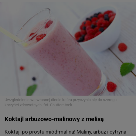
Uwzględnienie we własnej diecie kefiru przyczynia się do szeregu
korzyści zdrowotnych.
fot. Shutterstock
Koktajl arbuzowo-malinowy z melisą
Koktajl po prostu miód-malina! Maliny, arbuz i cytryna