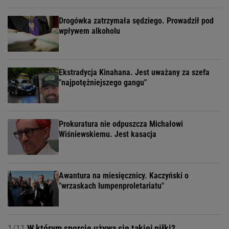
Drogówka zatrzymała sędziego. Prowadził pod
wpływem alkoholu
Ekstradycja Kinahana. Jest uważany za szefa
"najpotężniejszego gangu"
Prokuratura nie odpuszcza Michałowi
Wiśniewskiemu. Jest kasacja
Awantura na miesięcznicy. Kaczyński o
"wrzaskach lumpenproletariatu"
1/11
W którym sporcie używa się takiej piłki?