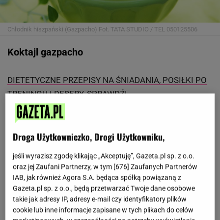
Chłodnik hiszpański (Gazpacho)
Fot. TATA STUDIO / TEL 050125506
Koktajl gazpacho
DIETETYCZNE PRZEPISY NA ŚNIADANIA, POSIŁKI PO
TRENINGU I DESERY. SPRAWDŹ!
Gazpacho to hiszpańska zupa, która nie wymaga
gotowania i jest podawana na zimno. Jeśli nie dodaje
Droga Użytkowniczko, Drogi Użytkowniku,
się do niej chleba, możną ją też spożywać jako koktajl.
jeśli wyrazisz zgodę klikając „Akceptuję”, Gazeta.pl sp. z o.o.
oraz jej Zaufani Partnerzy, w tym [
676
] Zaufanych Partnerów
Składniki
: pomidory 1 kg, ogórek zielony 180 g,
IAB, jak również Agora S.A. będąca spółką powiązaną z
papryka czerwona 400 g, papryczka chilli do smaku,
Gazeta.pl sp. z o.o., będą przetwarzać Twoje dane osobowe
cebula czerwona 50 g, czosnek do smaku, natka
takie jak adresy IP, adresy e-mail czy identyfikatory plików
cookie lub inne informacje zapisane w tych plikach do celów
pietruszki, oliwa z oliwek 10 g, sól, pieprz do smaku