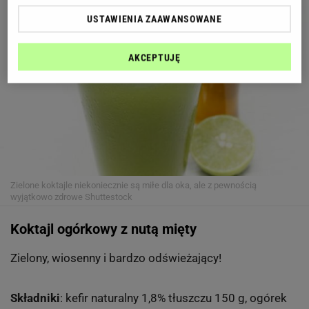
USTAWIENIA ZAAWANSOWANE
AKCEPTUJĘ
Zielone koktajle niekoniecznie są miłe dla oka, ale z pewnością
wyjątkowo zdrowe
Shuttestock
Koktajl ogórkowy z nutą mięty
Zielony, wiosenny i bardzo odświeżający!
Składniki
: kefir naturalny 1,8% tłuszczu 150 g, ogórek