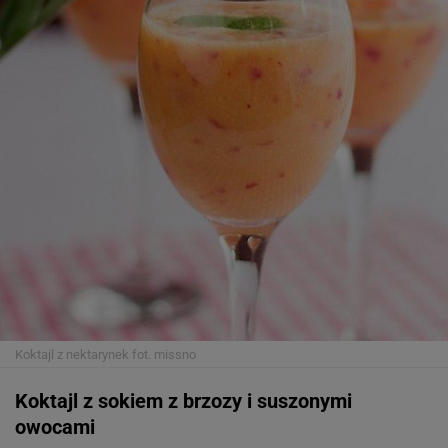
Koktajl z nektarynek
fot. missno
Koktajl z sokiem z brzozy i suszonymi
owocami