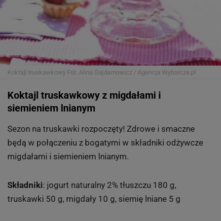
Koktajl truskawkowy
Fot. Alina Gajdamowicz / Agencja Wyborcza.pl
Koktajl truskawkowy z migdałami i
siemieniem lnianym
Sezon na truskawki rozpoczęty! Zdrowe i smaczne
będą w połączeniu z bogatymi w składniki odżywcze
migdałami i siemieniem lnianym.
Składniki
: jogurt naturalny 2% tłuszczu 180 g,
truskawki 50 g, migdały 10 g, siemię lniane 5 g