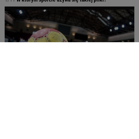
w piłce wodnej
w piłce ręcznej
w piłce siatkowej
w tenisie