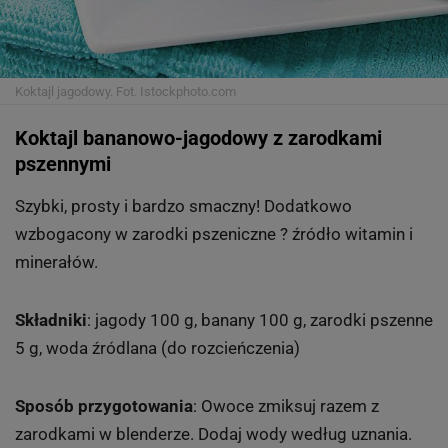
Koktajl jagodowy.
Fot. Istockphoto.com
Koktajl bananowo-jagodowy z zarodkami
pszennymi
Szybki, prosty i bardzo smaczny! Dodatkowo
wzbogacony w zarodki pszeniczne ? źródło witamin i
minerałów.
Składniki
: jagody 100 g, banany 100 g, zarodki pszenne
5 g, woda źródlana (do rozcieńczenia)
Sposób przygotowania
: Owoce zmiksuj razem z
zarodkami w blenderze. Dodaj wody według uznania.