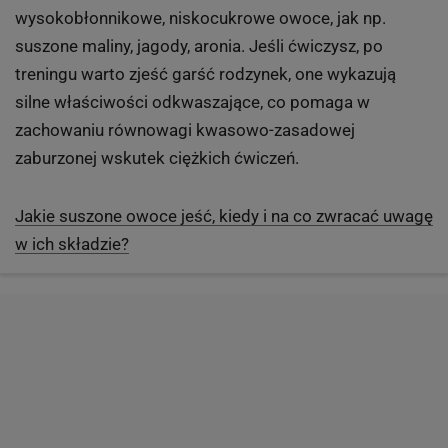
bakalie
fot. Shutterstock
Suszone owoce
Suszone owoce zawierają prawie tyle samo cennych
składników, jak te świeże. Jednak mają dużo więcej
cukru, a przez to kalorii. Dlatego, jeśli chcesz zrzucić
parę kilo, zjadaj kilka owoców suszonych i np.
orzechów i traktuj je jako mały posiłek (jeden z 5 czy 6,
jakie powinnaś zjadać). Dobrze też wybierać
wysokobłonnikowe, niskocukrowe owoce, jak np.
suszone maliny, jagody, aronia. Jeśli ćwiczysz, po
treningu warto zjeść garść rodzynek, one wykazują
silne właściwości odkwaszające, co pomaga w
zachowaniu równowagi kwasowo-zasadowej
zaburzonej wskutek ciężkich ćwiczeń.