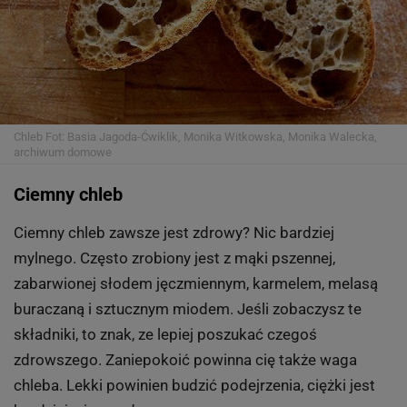
Chleb
Fot: Basia Jagoda-Ćwiklik, Monika Witkowska, Monika Walecka,
archiwum domowe
Ciemny chleb
Ciemny chleb zawsze jest zdrowy? Nic bardziej
mylnego. Często zrobiony jest z mąki pszennej,
zabarwionej słodem jęczmiennym, karmelem, melasą
buraczaną i sztucznym miodem. Jeśli zobaczysz te
składniki, to znak, ze lepiej poszukać czegoś
zdrowszego. Zaniepokoić powinna cię także waga
chleba. Lekki powinien budzić podejrzenia, ciężki jest