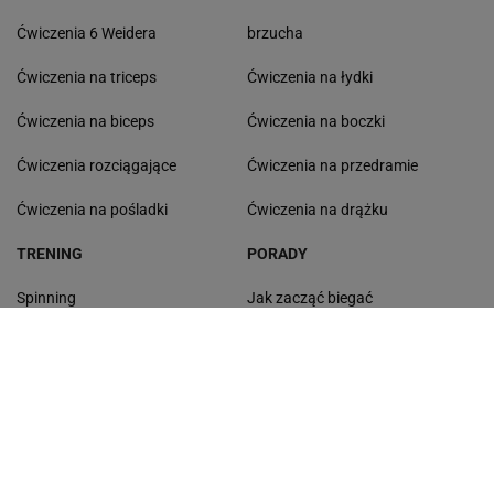
ĆWICZENIA
Ćwiczenia z hantlami
Ćwiczenia na barki
Ćwiczenia na klatke
Ćwiczenia oddechowe
Ćwiczenia na ramiona
Ćwiczenia dla par
Ćwiczenia z piłką
Ćwiczenia na brzuch
Ćwiczenia na wewnętrzną stronę
Ćwiczenia na plecy
ud
Ćwiczenia na szerokie barki
Ćwiczenia na dolne partie
Ćwiczenia 6 Weidera
brzucha
Ćwiczenia na triceps
Ćwiczenia na łydki
Ćwiczenia na biceps
Ćwiczenia na boczki
Ćwiczenia rozciągające
Ćwiczenia na przedramie
Ćwiczenia na pośladki
Ćwiczenia na drążku