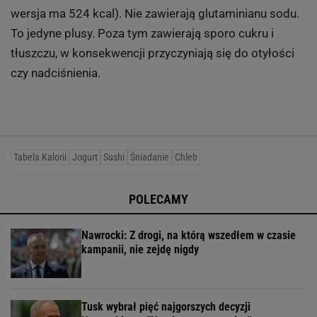
8 z 8
Chipsy prosto z pieca
Mają odrobinę mniej kalorii niż tradycyjne chipsy (415
kcal w 100 gramach, podczas gdy ich tradycyjna
wersja ma 524 kcal). Nie zawierają glutaminianu sodu.
To jedyne plusy. Poza tym zawierają sporo cukru i
tłuszczu, w konsekwencji przyczyniają się do otyłości
czy nadciśnienia.