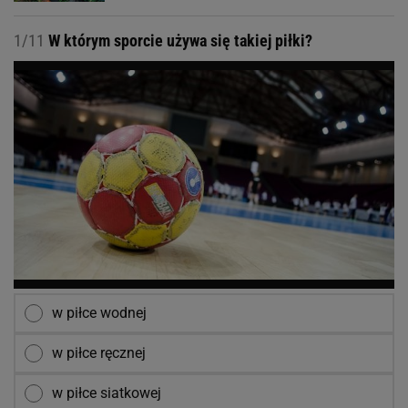
Stanowski o "zmowie manipulacji"
Nieoficjalna wizyta prezydenta Czech w Polsce.
Wybrał się do smażalni ryb
Wypadek w Wielkopolsce. Policja: Kobieta
zostawiła swojego syna
1/11
W którym sporcie używa się takiej piłki?