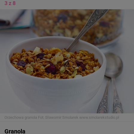
3 z 8
Orzechowa granola
Fot. Sławomir Smolarek www.smolarekstudio.pl
Granola