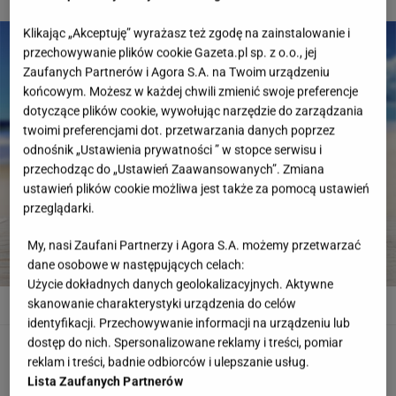
2 z 8
Klikając „Akceptuję” wyrażasz też zgodę na zainstalowanie i
przechowywanie plików cookie Gazeta.pl sp. z o.o., jej
Zaufanych Partnerów i Agora S.A. na Twoim urządzeniu
końcowym. Możesz w każdej chwili zmienić swoje preferencje
dotyczące plików cookie, wywołując narzędzie do zarządzania
twoimi preferencjami dot. przetwarzania danych poprzez
odnośnik „Ustawienia prywatności ” w stopce serwisu i
przechodząc do „Ustawień Zaawansowanych”. Zmiana
ustawień plików cookie możliwa jest także za pomocą ustawień
przeglądarki.
My, nasi Zaufani Partnerzy i Agora S.A. możemy przetwarzać
dane osobowe w następujących celach:
Użycie dokładnych danych geolokalizacyjnych. Aktywne
Woda smakowa to napój aromatyzowany, nie "prawdziwa" woda
skanowanie charakterystyki urządzenia do celów
mineralna
Shutterstock
identyfikacji. Przechowywanie informacji na urządzeniu lub
dostęp do nich. Spersonalizowane reklamy i treści, pomiar
Woda smakowa albo woda z witaminami
reklam i treści, badnie odbiorców i ulepszanie usług.
Lista Zaufanych Partnerów
Nie może być nic lepszego od wody z witaminami,