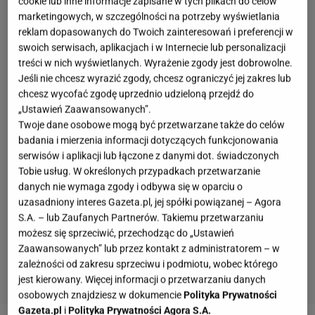
cookie lub inne informacje zapisane w tych plikach do celów
marketingowych, w szczególności na potrzeby wyświetlania
reklam dopasowanych do Twoich zainteresowań i preferencji w
swoich serwisach, aplikacjach i w Internecie lub personalizacji
treści w nich wyświetlanych. Wyrażenie zgody jest dobrowolne.
Jeśli nie chcesz wyrazić zgody, chcesz ograniczyć jej zakres lub
chcesz wycofać zgodę uprzednio udzieloną przejdź do
„Ustawień Zaawansowanych”.
Twoje dane osobowe mogą być przetwarzane także do celów
badania i mierzenia informacji dotyczących funkcjonowania
serwisów i aplikacji lub łączone z danymi dot. świadczonych
Tobie usług. W określonych przypadkach przetwarzanie
danych nie wymaga zgody i odbywa się w oparciu o
uzasadniony interes Gazeta.pl, jej spółki powiązanej – Agora
S.A. – lub Zaufanych Partnerów. Takiemu przetwarzaniu
możesz się sprzeciwić, przechodząc do „Ustawień
Zaawansowanych” lub przez kontakt z administratorem – w
zależności od zakresu sprzeciwu i podmiotu, wobec którego
jest kierowany. Więcej informacji o przetwarzaniu danych
osobowych znajdziesz w dokumencie
Polityka Prywatności
Gazeta.pl
i
Polityka Prywatności Agora S.A.