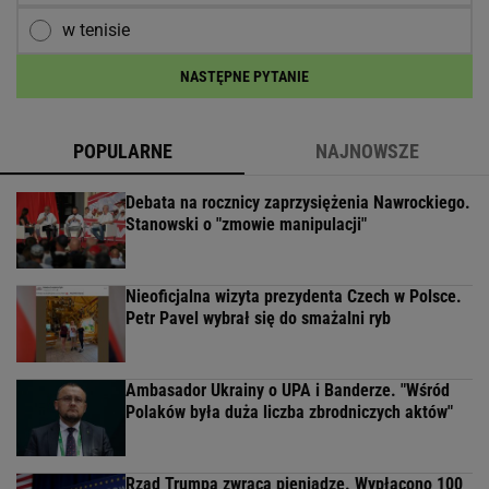
w piłce wodnej
w piłce ręcznej
w piłce siatkowej
w tenisie
NASTĘPNE PYTANIE
POPULARNE
NAJNOWSZE
Debata na rocznicy zaprzysiężenia Nawrockiego.