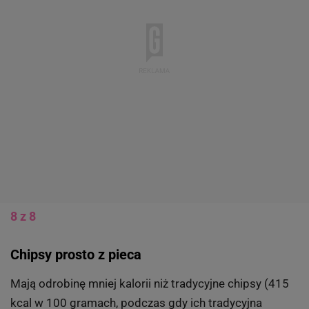
Jakie suszone owoce jeść, kiedy i na co zwracać uwagę
w ich składzie?