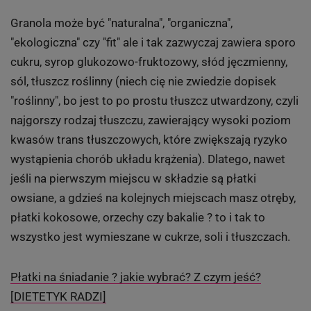
Granola może być "naturalna", "organiczna",
"ekologiczna" czy "fit" ale i tak zazwyczaj zawiera sporo
cukru, syrop glukozowo-fruktozowy, słód jęczmienny,
sól, tłuszcz roślinny (niech cię nie zwiedzie dopisek
"roślinny", bo jest to po prostu tłuszcz utwardzony, czyli
najgorszy rodzaj tłuszczu, zawierający wysoki poziom
kwasów trans tłuszczowych, które zwiększają ryzyko
wystąpienia chorób układu krążenia). Dlatego, nawet
jeśli na pierwszym miejscu w składzie są płatki
owsiane, a gdzieś na kolejnych miejscach masz otręby,
płatki kokosowe, orzechy czy bakalie ? to i tak to
wszystko jest wymieszane w cukrze, soli i tłuszczach.
Płatki na śniadanie ? jakie wybrać? Z czym jeść?
[DIETETYK RADZI]