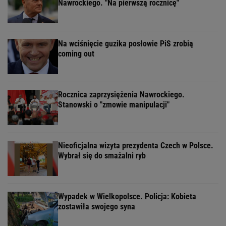
Tabela Kalorii
Jogurt
Sushi
Śniadanie
Chleb
POLECAMY
Nawrocki: Z drogi, na którą wszedłem w czasie
kampanii, nie zejdę nigdy
Tusk wybrał pięć najgorszych decyzji
Nawrockiego. "Na pierwszą rocznicę"
Na wciśnięcie guzika posłowie PiS zrobią
coming out
Rocznica zaprzysiężenia Nawrockiego.