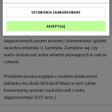
prawda? Nie dość, że nawadniasz organizm, to jeszcze
dostarczasz mi witamin. Niestety taka woda, nawet
USTAWIENIA ZAAWANSOWANE
jeśli producent nakleił na nią nalepkę "slim" i dodał do
niej L karnitynę, to na drugim miejscu w składzie na
AKCEPTUJĘ
cukier, następnie jest odrobina soków z soków
zagęszczonych, potem aromaty i konserwanty i gdzieś
na końcu witaminy i L karnityna. Zastanów się, czy
warto dostarczać sobie witamin pływających w cukrze
i chemii.
Podobnie sprawa wygląda z wodami smakowymi.
Szklanka ma około 60 kalorii! Masz w nich cukier,
konserwanty, aromat i na końcu sok z soku
zagęszczonego (0,01 proc.).