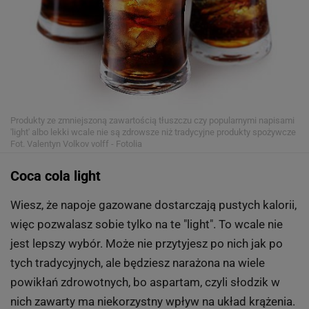
Produkty ze zmniejszoną zawartością tłuszczu czy popularnymi napisami
'light' albo lekki wcale nie są zdrowsze niż tradycyjne produkty spożywcze
Fot. Valentyn Volkov volff - Fotolia
Coca cola light
Wiesz, że napoje gazowane dostarczają pustych kalorii,
więc pozwalasz sobie tylko na te "light". To wcale nie
jest lepszy wybór. Może nie przytyjesz po nich jak po
tych tradycyjnych, ale będziesz narażona na wiele
powikłań zdrowotnych, bo aspartam, czyli słodzik w
nich zawarty ma niekorzystny wpływ na układ krążenia.