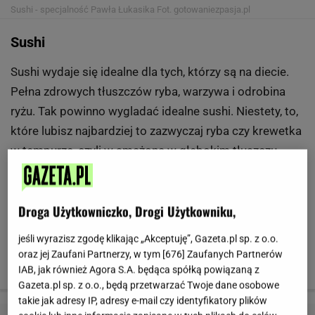
Sushi - specjalność Pawła Łukasika
Fot. gotowaniezpasja.pl
Sushi
Sushi wydaje się idealne dla tych, którzy są na diecie.
Pełna zdrowych tłuszczów ryba, warzywa i odrobina
ryżu. Tak powinno wygladać idealne sushi. Niestety, to,
które lubisz najbardziej to zazwyczaj ryba czy krewetka
w tempurze, czyli w smażona w głębokim tłuszczu
(czasem cała rolka jest w tempurze), poza tym masa
ryżu (a to węglowodany proste, pozbawione błonnika
Droga Użytkowniczko, Drogi Użytkowniku,
czy witamin szybko przekształcane w tkankę
tłuszczową), a do tego serek naturalny lub, wbrew
jeśli wyrazisz zgodę klikając „Akceptuję”, Gazeta.pl sp. z o.o.
wszelkiej tradycji, majonez. 3 rolki takiego sushi to
oraz jej Zaufani Partnerzy, w tym [
676
] Zaufanych Partnerów
nawet 300 kalorii!
IAB, jak również Agora S.A. będąca spółką powiązaną z
Gazeta.pl sp. z o.o., będą przetwarzać Twoje dane osobowe
takie jak adresy IP, adresy e-mail czy identyfikatory plików