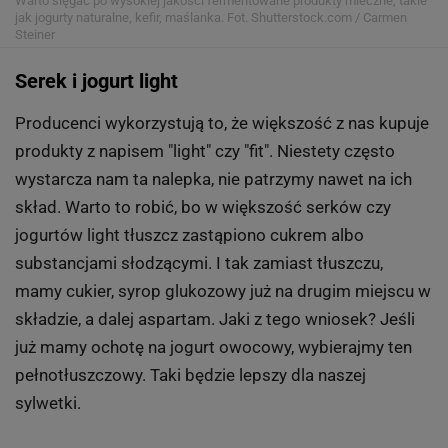
Warto sięgać po wysokiej jakości fermentowane produkty mleczne, takie
jak jogurty naturalne, kefir, maślanka.
Fot. Shutterstock.com / Carmen
Steiner
Serek i jogurt light
Producenci wykorzystują to, że większość z nas kupuje
produkty z napisem "light" czy "fit". Niestety często
wystarcza nam ta nalepka, nie patrzymy nawet na ich
skład. Warto to robić, bo w większość serków czy
jogurtów light tłuszcz zastąpiono cukrem albo
substancjami słodzącymi. I tak zamiast tłuszczu,
mamy cukier, syrop glukozowy już na drugim miejscu w
składzie, a dalej aspartam. Jaki z tego wniosek? Jeśli
już mamy ochotę na jogurt owocowy, wybierajmy ten
pełnotłuszczowy. Taki będzie lepszy dla naszej
sylwetki.