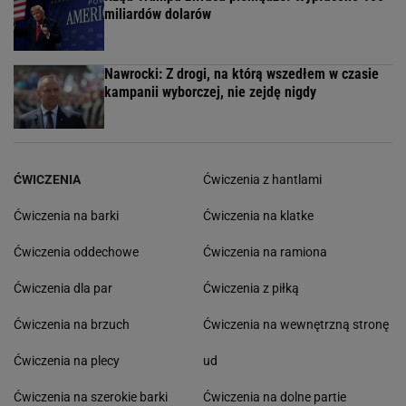
Stanowski o "zmowie manipulacji"
Nieoficjalna wizyta prezydenta Czech w Polsce.
Petr Pavel wybrał się do smażalni ryb
Ambasador Ukrainy o UPA i Banderze. "Wśród
Polaków była duża liczba zbrodniczych aktów"
Rząd Trumpa zwraca pieniądze. Wypłacono 100
miliardów dolarów
Nawrocki: Z drogi, na którą wszedłem w czasie
kampanii wyborczej, nie zejdę nigdy